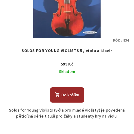
KÓD:
934
SOLOS FOR YOUNG VIOLISTS 5 / viola a klavír
599 Kč
Skladem
Průměrné
hodnocení
produktu
Do košíku
je
5,0
Solos for Young Violists (Sóla pro mladé violisty) je povedená
z
pětidílná série titulů pro žáky a studenty hry na violu.
5
hvězdiček.