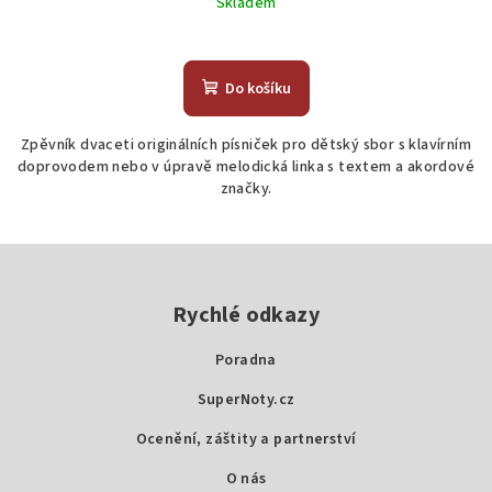
Skladem
Do košíku
Zpěvník dvaceti originálních písniček pro dětský sbor s klavírním
doprovodem nebo v úpravě melodická linka s textem a akordové
značky.
Z
á
p
Rychlé odkazy
a
Poradna
t
SuperNoty.cz
í
Ocenění, záštity a partnerství
O nás