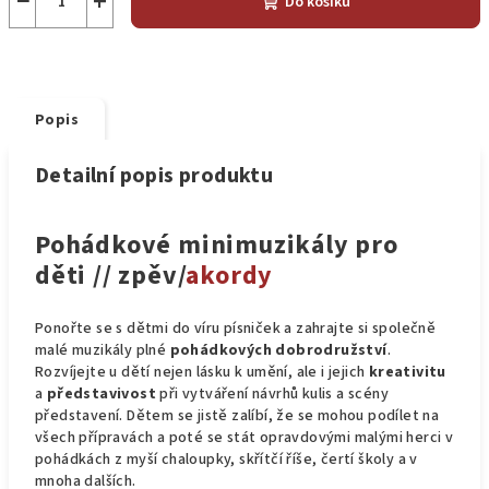
−
+
Do košíku
Popis
Detailní popis produktu
Pohádkové minimuzikály pro
děti // zpěv/
akordy
Ponořte se s dětmi do víru písniček a zahrajte si společně
malé muzikály plné
pohádkových dobrodružství
.
Rozvíjejte u dětí nejen lásku k umění, ale i jejich
kreativitu
a
představivost
při vytváření návrhů kulis a scény
představení. Dětem se jistě zalíbí, že se mohou podílet na
všech přípravách a poté se stát opravdovými malými herci v
pohádkách z myší chaloupky, skřítčí říše, čertí školy a v
mnoha dalších.