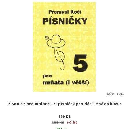
KÓD:
1015
PÍSNIČKY pro mrňata - 20 písniček pro děti - zpěv a klavír
189 Kč
199 Kč
(–5 %)