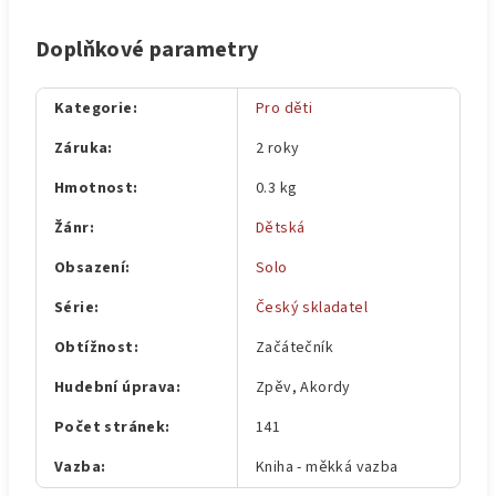
Doplňkové parametry
Kategorie
:
Pro děti
Záruka
:
2 roky
Hmotnost
:
0.3 kg
Žánr
:
Dětská
Obsazení
:
Solo
Série
:
Český skladatel
Obtížnost
:
Začátečník
Hudební úprava
:
Zpěv, Akordy
Počet stránek
:
141
Vazba
:
Kniha - měkká vazba