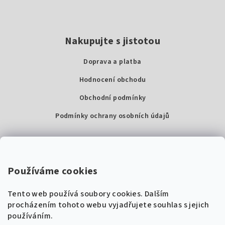
Nakupujte s jistotou
Doprava a platba
Hodnocení obchodu
Obchodní podmínky
Podmínky ochrany osobních údajů
Kontakty
Super Noty, s.r.o.
Používáme cookies
Na struze 227/1, Praha 1
Tento web používá soubory cookies. Dalším
IČ: 04568672
procházením tohoto webu vyjadřujete souhlas s jejich
používáním.
Zákaznická podpora