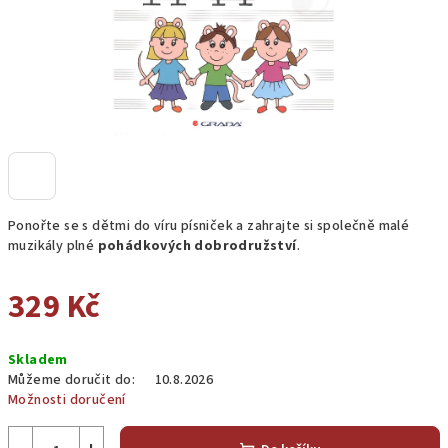
Ponořte se s dětmi do víru písniček a zahrajte si společně malé
muzikály plné
pohádkových dobrodružství
.
329 Kč
Měrná
Skladem
cena:
Můžeme doručit do:
10.8.2026
Možnosti doručení