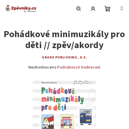
Přejít
na
obsah
Nákupní
Hledat
Přihlášení
Pohádkové minimuzikály pro
košík
děti // zpěv/akordy
GRADA PUBLISHING, A.S.
Průměrné
Neohodnoceno
Podrobnosti hodnocení
hodnocení
produktu
je
0,0
z
5
hvězdiček.