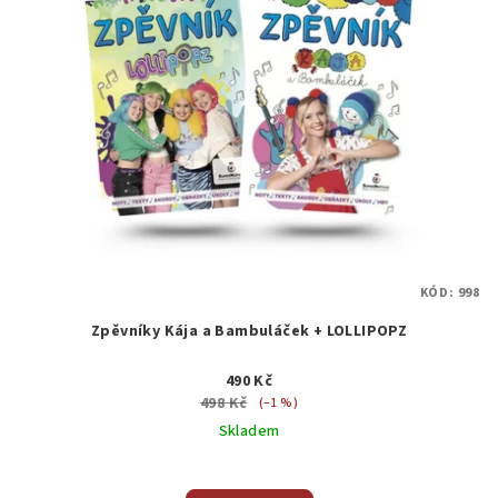
KÓD:
998
Zpěvníky Kája a Bambuláček + LOLLIPOPZ
490 Kč
498 Kč
(–1 %)
Skladem
Průměrné
hodnocení