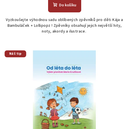
produktu
Do košíku
je
4,0
Vyzkoušejte výhodnou sadu oblíbených zpěvníků pro děti Kája a
z
Bambuláček + Lollipopz ! Zpěvníky obsahují jejich největší hity,
5
noty, akordy a ilustrace.
hvězdiček.
Náš tip