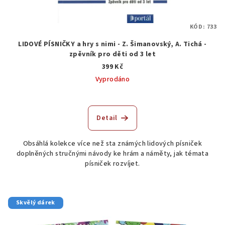
KÓD:
733
LIDOVÉ PÍSNIČKY a hry s nimi - Z. Šimanovský, A. Tichá -
zpěvník pro děti od 3 let
399 Kč
Vyprodáno
Detail
Obsáhlá kolekce více než sta známých lidových písniček
doplněných stručnými návody ke hrám a náměty, jak témata
písniček rozvíjet.
Skvělý dárek