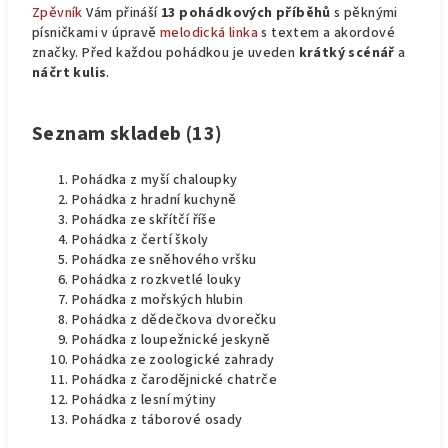
Zpěvník
Vám přináší
13 pohádkových příběhů
s pěknými
písničkami v úpravě
melodická linka
s textem a akordové
značky. Před každou pohádkou je uveden
krátký scénář
a
náčrt kulis
.
Seznam skladeb (13)
Pohádka z myší chaloupky
Pohádka z hradní kuchyně
Pohádka ze skřítčí říše
Pohádka z čertí školy
Pohádka ze sněhového vršku
Pohádka z rozkvetlé louky
Pohádka z mořských hlubin
Pohádka z dědečkova dvorečku
Pohádka z loupežnické jeskyně
Pohádka ze zoologické zahrady
Pohádka z čarodějnické chatrče
Pohádka z lesní mýtiny
Pohádka z táborové osady