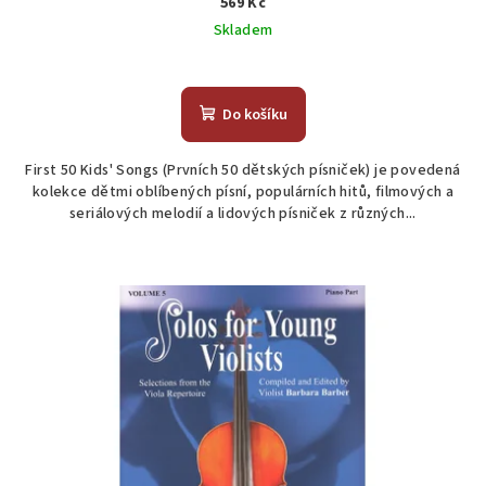
569 Kč
Skladem
Průměrné
hodnocení
produktu
Do košíku
je
5,0
First 50 Kids' Songs (Prvních 50 dětských písniček) je povedená
z
kolekce dětmi oblíbených písní, populárních hitů, filmových a
5
seriálových melodií a lidových písniček z různých...
hvězdiček.