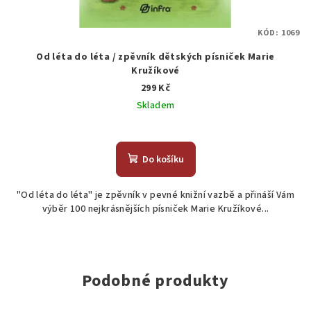
KÓD:
1069
Od léta do léta / zpěvník dětských písniček Marie
Kružíkové
299 Kč
Skladem
Do košíku
"Od léta do léta" je zpěvník v pevné knižní vazbě a přináší Vám
výběr 100 nejkrásnějších písniček Marie Kružíkové...
Podobné produkty