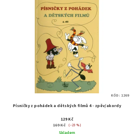
KÓD:
1269
Písničky z pohádek a dětských filmů 4 - zpěv/akordy
129 Kč
169 Kč
(–23 %)
Skladem