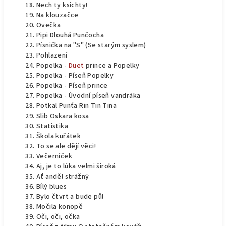
Nech ty ksichty!
Na klouzačce
Ovečka
Pipi Dlouhá Punčocha
Písnička na "S" (Se starým syslem)
Pohlazení
Popelka -
Duet
prince a Popelky
Popelka - Píseň Popelky
Popelka - Píseň prince
Popelka - Úvodní píseň vandráka
Potkal Punťa Rin Tin Tina
Slib Oskara kosa
Statistika
Škola kuřátek
To se ale dějí věci!
Večerníček
Aj, je to lúka velmi široká
Ať anděl strážný
Bílý blues
Bylo čtvrt a bude půl
Močila konopě
Oči, oči, očka