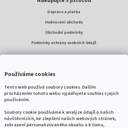
Nakupujte s jistotou
Doprava a platba
Hodnocení obchodu
Obchodní podmínky
Podmínky ochrany osobních údajů
Kontakty
Super Noty, s.r.o.
Používáme cookies
Na struze 227/1, Praha 1
Tento web používá soubory cookies. Dalším
IČ: 04568672
procházením tohoto webu vyjadřujete souhlas s jejich
používáním.
Zákaznická podpora
+420 604 485 792
Naladíme tě na nové zpěvníky!
Soubory cookie používáme k analýze údajů o našich
🎸
návštěvnících, ke zlepšení našich webových stránek,
Získej tipy, novinky a
10 % slevu
na první
info@supernoty.cz
zobrazení personalizovaného obsahu a k tomu,
objednávku.