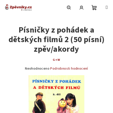
Přejít
na
obsah
Nákupní
Hledat
Přihlášení
Písničky z pohádek a
košík
dětských filmů 2 (50 písní)
zpěv/akordy
G+W
Průměrné
Neohodnoceno
Podrobnosti hodnocení
hodnocení
produktu
je
0,0
z
5
hvězdiček.