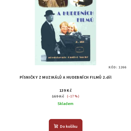
KÓD:
1266
PÍSNIČKY Z MUZIKÁLŮ A HUDEBNÍCH FILMŮ 2.díl
139 Kč
169 Kč
(–17 %)
Skladem
Do košíku