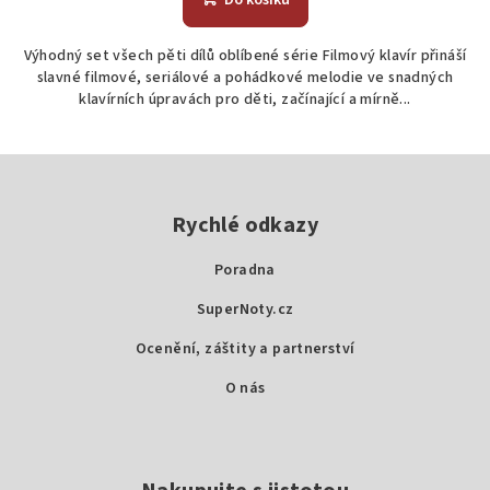
Do košíku
Výhodný set všech pěti dílů oblíbené série Filmový klavír přináší
slavné filmové, seriálové a pohádkové melodie ve snadných
klavírních úpravách pro děti, začínající a mírně...
Z
á
p
Rychlé odkazy
a
Poradna
t
SuperNoty.cz
í
Ocenění, záštity a partnerství
O nás