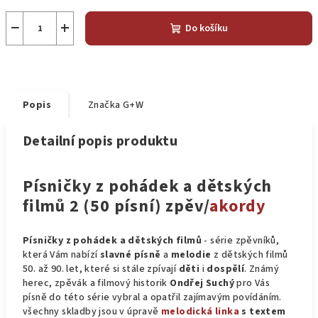
−
+
Do košíku
Popis
Značka
G+W
Detailní popis produktu
Písničky z pohádek a dětských
filmů 2 (50 písní) zpěv/
akordy
Písničky z pohádek a dětských filmů
- série zpěvníků,
která Vám nabízí
slavné písně
a
melodie
z dětských filmů
50. až 90. let, které si stále zpívají
děti
i
dospělí
. Známý
herec, zpěvák a filmový historik
Ondřej Suchý
pro Vás
písně do této série vybral a opatřil zajímavým povídáním.
všechny skladby jsou v úpravě
melodická linka
s textem