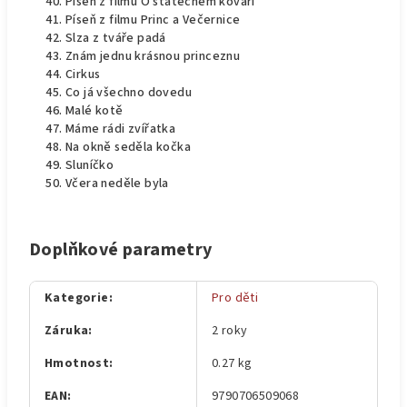
Píseň z filmu O statečném kováři
Píseň z filmu Princ a Večernice
Slza z tváře padá
Znám jednu krásnou princeznu
Cirkus
Co já všechno dovedu
Malé kotě
Máme rádi zvířatka
Na okně seděla kočka
Sluníčko
Včera neděle byla
Doplňkové parametry
Kategorie
:
Pro děti
Záruka
:
2 roky
Hmotnost
:
0.27 kg
EAN
:
9790706509068