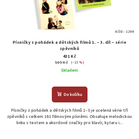
KÓD:
1299
Písničky z pohádek a dětských filmů 1. – 3. díl – série
zpěvníků
431 Kč
509 Kč
(–15 %)
Skladem
Do košíku
Písničky z pohádek a dětských filmů 1–3 je ucelená série tří
zpěvníků s celkem 161 filmovými písněmi. Obsahuje melodickou
linku s textem a akordové značky pro klavír, kytaru i...