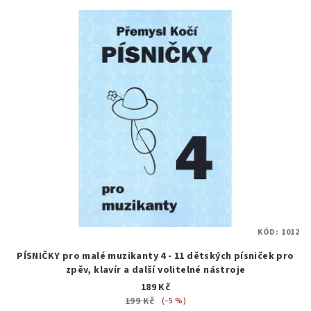
KÓD:
1012
PÍSNIČKY pro malé muzikanty 4 - 11 dětských písniček pro
zpěv, klavír a další volitelné nástroje
189 Kč
199 Kč
(–5 %)