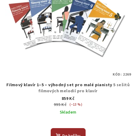
KÓD:
2269
Filmový klavír 1–5 – výhodný set pro malé pianisty
5 sešitů
filmových melodií pro klavír
859 Kč
995 Kč
(–13 %)
Skladem