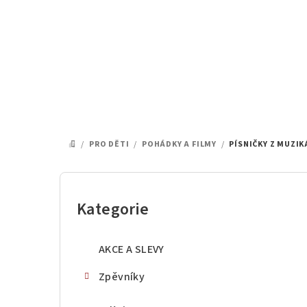
Přejít
na
obsah
/
PRO DĚTI
/
POHÁDKY A FILMY
/
PÍSNIČKY Z MUZIK
DOMŮ
P
o
Kategorie
Přeskočit
kategorie
s
AKCE A SLEVY
t
Zpěvníky
r