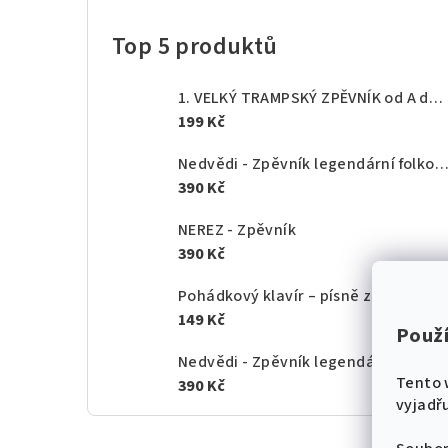
Top 5 produktů
1. VELKÝ TRAMPSKÝ ZPĚVNÍK od A do Z - texty akordy
199 Kč
Nedvědi - Zpěvník legendární folkové rodiny - 1.
390 Kč
NEREZ - Zpěvník
390 Kč
Pohádkový klavír – písně z českých po
149 Kč
Použ
Nedvědi - Zpěvník legendární folkové rodiny - 2.
Tento 
390 Kč
vyjadřu