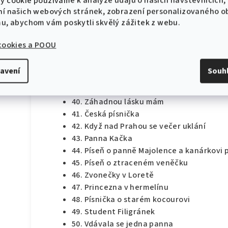
y cookie používáme k analýze údajů o našich návštěvnících,
32. Píseň topičová
10 % sleva na první objednávku!
ní našich webových stránek, zobrazení personalizovaného 
33. Hudba radost dává
mu, abychom vám poskytli skvělý zážitek z webu.
34. Nejkrásnější na světě je láska
35. Nejmíň stárne klaun
 cookies a POOU
36. Stačilo jen zavolat
37. Paganini
avení
Souh
CHCI SLEVU
38. Tvůj stín se má
39. Vyskoč, vstávej, k nám se děj
Zásady zpracování osobních údajů
40. Záhadnou lásku mám
41. Česká písnička
42. Když nad Prahou se večer uklání
43. Panna Kačka
44. Píseň o panně Majolence a kanárkovi 
45. Píseň o ztraceném veněčku
46. Zvonečky v Loretě
47. Princezna v hermelínu
48. Písnička o starém kocourovi
49. Student Filigránek
50. Vdávala se jedna panna