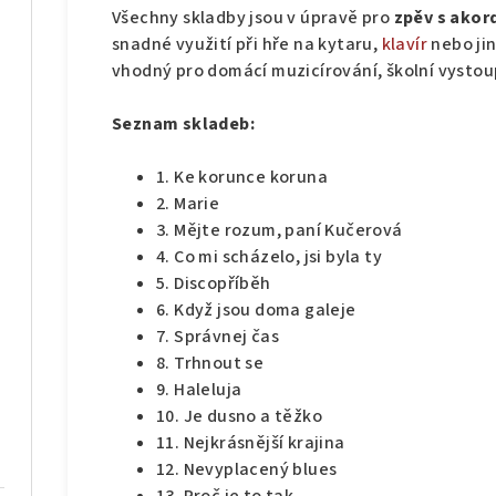
Všechny skladby jsou v úpravě pro
zpěv s ako
snadné využití při hře na kytaru,
klavír
nebo ji
vhodný pro domácí muzicírování, školní vystou
Seznam skladeb:
1. Ke korunce koruna
2. Marie
3. Mějte rozum, paní Kučerová
4. Co mi scházelo, jsi byla ty
5. Discopříběh
6. Když jsou doma galeje
7. Správnej čas
8. Trhnout se
9. Haleluja
10. Je dusno a těžko
11. Nejkrásnější krajina
12. Nevyplacený blues