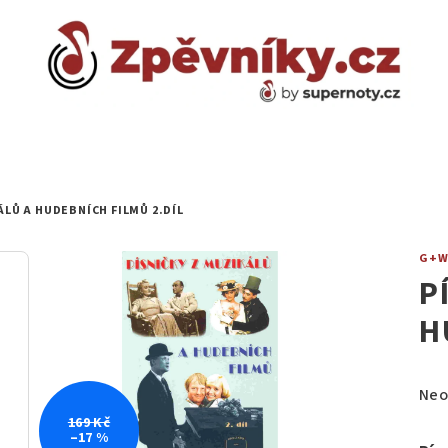
ÁLŮ A HUDEBNÍCH FILMŮ 2.DÍL
G+
P
H
Prů
Neo
hod
169 Kč
–17 %
pro