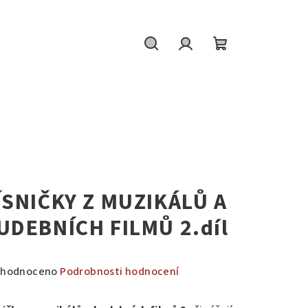
Hledat
Přihlášení
Nákupní
košík
W
ÍSNIČKY Z MUZIKÁLŮ A
UDEBNÍCH FILMŮ 2.díl
měrné
hodnoceno
Podrobnosti hodnocení
nocení
duktu