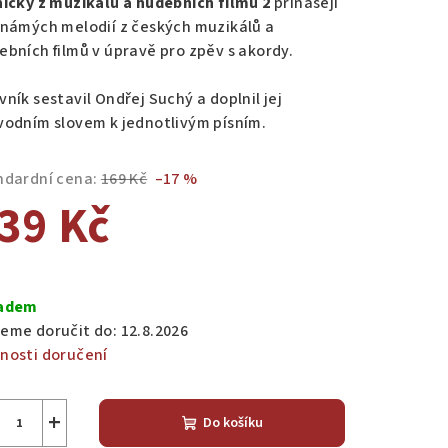
ničky z muzikálů a hudebních filmů 2
přinášejí
známých melodií z českých muzikálů a
ebních filmů v úpravě pro zpěv s akordy.
ník sestavil Ondřej Suchý a doplnil jej
zdiček.
vodním slovem k jednotlivým písním.
ndardní cena:
169 Kč
–17 %
39 Kč
ná
a:
adem
eme doručit do:
12.8.2026
nosti doručení
+
Do košíku