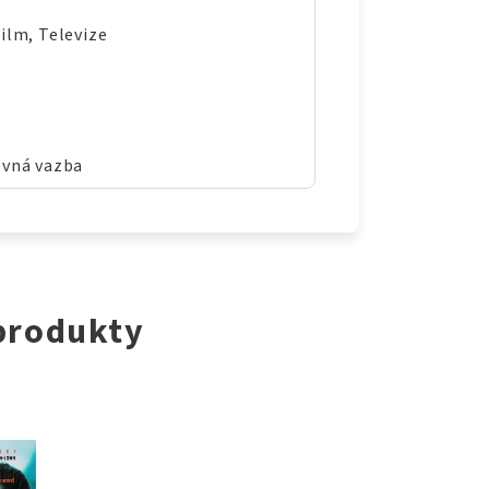
Film, Televize
evná vazba
 produkty