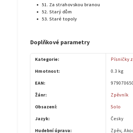
51. Za strahovskou branou
52. Starý dům
53. Staré topoly
Doplňkové parametry
Kategorie
:
Písničky 
Hmotnost
:
0.3 kg
EAN
:
97907065
Žánr
:
Zpěvník
Obsazení
:
Solo
Jazyk
:
Česky
Hudební úprava
:
Zpěv, Ako