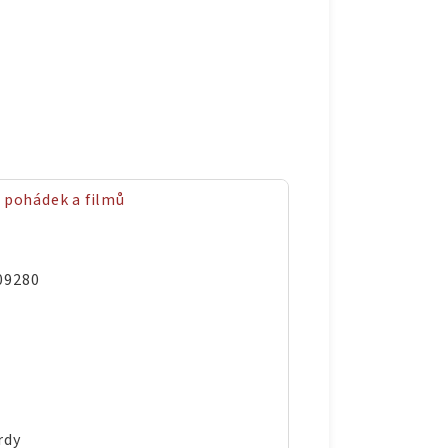
z pohádek a filmů
09280
rdy