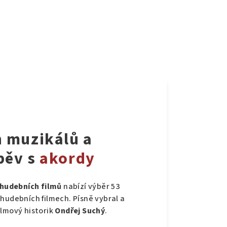
h muzikálů a
pěv s
akordy
 hudebních filmů
nabízí výběr 53
hudebních filmech. Písně vybral a
ilmový historik
Ondřej Suchý
.