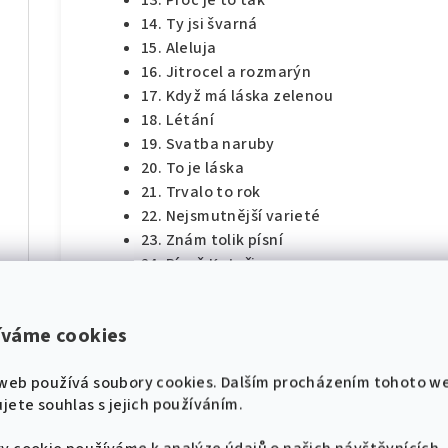
13. Proč je to tak
14. Ty jsi švarná
15. Aleluja
16. Jitrocel a rozmarýn
17. Když má láska zelenou
18. Létání
19. Svatba naruby
díl
20. To je láska
21. Trvalo to rok
22. Nejsmutnější varieté
23. Znám tolik písní
24. Píseň Kateřiny
25. Život je jak těsná ulita
hádek pro klavír
26. Kdyby na sůl nebylo
íváme cookies
27. Chaloupko má
🎸 Pojďme se naladit na
28. Nás osud navždy rozdvojil
díl
web používá soubory cookies. Dalším procházením tohoto w
stejnou notu! 🎸
29. Po temné noci
jete souhlas s jejich používáním.
30. Sen lásky nedosněný
Nové zpěvníky, noty a akce přímo do tvého
31. Směj se mé srdce
e-mailu.