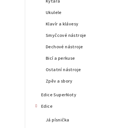
a
Kytara
n
Ukulele
n
Klavír a klávesy
í
Smyčcové nástroje
p
Dechové nástroje
a
Bicí a perkuse
n
Ostatní nástroje
e
Zpěv a sbory
l
Edice SuperNoty
Edice
Já písnička