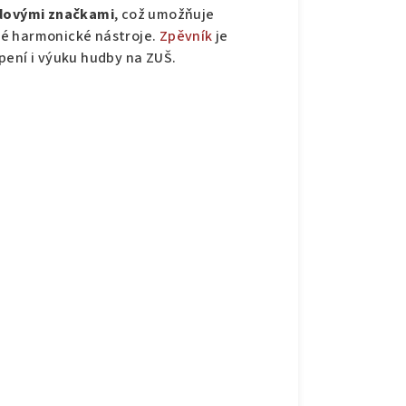
rdovými značkami
, což umožňuje
né harmonické nástroje.
Zpěvník
je
pení i výuku hudby na ZUŠ.