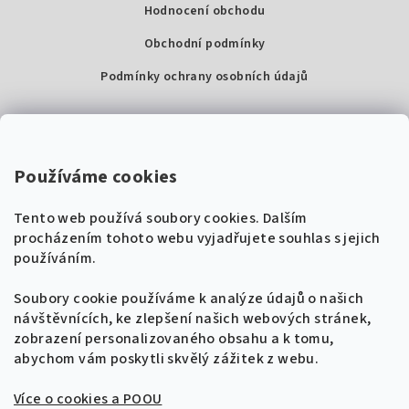
Hodnocení obchodu
Obchodní podmínky
Podmínky ochrany osobních údajů
Kontakty
Super Noty, s.r.o.
Používáme cookies
Na struze 227/1, Praha 1
Tento web používá soubory cookies. Dalším
IČ: 04568672
procházením tohoto webu vyjadřujete souhlas s jejich
používáním.
Zákaznická podpora
+420 604 485 792
Naladíme tě na nové zpěvníky!
Soubory cookie používáme k analýze údajů o našich
🎸
návštěvnících, ke zlepšení našich webových stránek,
Získej tipy, novinky a
10 % slevu
na první
info@supernoty.cz
zobrazení personalizovaného obsahu a k tomu,
objednávku.
V pracovních dnech od 8:00 do 17:00
abychom vám poskytli skvělý zážitek z webu.
Bezpečná platba kartou
Více o cookies a POOU
Přihlásit se k odběru