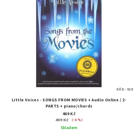
KÓD:
919
Little Voices - SONGS FROM MOVIES + Audio Online / 2-
PARTS + piano/chords
469 Kč
499 Kč
(–6 %)
Skladem
Průměrné