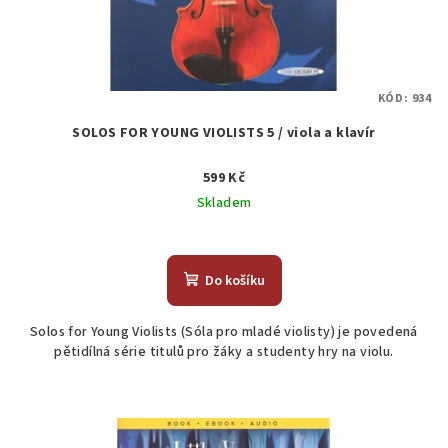
KÓD:
934
SOLOS FOR YOUNG VIOLISTS 5 / viola a klavír
599 Kč
Skladem
Průměrné
hodnocení
produktu
Do košíku
je
5,0
Solos for Young Violists (Sóla pro mladé violisty) je povedená
z
pětidílná série titulů pro žáky a studenty hry na violu.
5
hvězdiček.