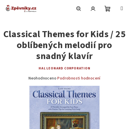
Přejít
na
obsah
Nákupní
Hledat
Přihlášení
Classical Themes for Kids / 25
košík
oblíbených melodií pro
snadný klavír
HAL LEONARD CORPORATION
Průměrné
Neohodnoceno
Podrobnosti hodnocení
hodnocení
produktu
je
0,0
z
5
hvězdiček.