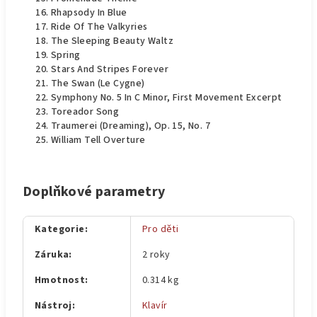
Rhapsody In Blue
Ride Of The Valkyries
The Sleeping Beauty Waltz
Spring
Stars And Stripes Forever
The Swan (Le Cygne)
Symphony No. 5 In C Minor, First Movement Excerpt
Toreador Song
Traumerei (Dreaming), Op. 15, No. 7
William Tell Overture
Doplňkové parametry
Kategorie
:
Pro děti
Záruka
:
2 roky
Hmotnost
:
0.314 kg
Nástroj
:
Klavír