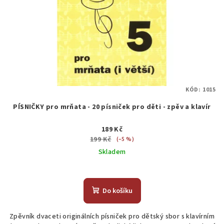
KÓD:
1015
PÍSNIČKY pro mrňata - 20 písniček pro děti - zpěv a klavír
189 Kč
199 Kč
(–5 %)
Skladem
Do košíku
Zpěvník dvaceti originálních písniček pro dětský sbor s klavírním