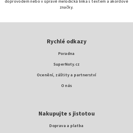
doprovodem nebo v úpravě melodická linka s textem a akordové
značky.
Z
á
p
Rychlé odkazy
a
Poradna
t
SuperNoty.cz
í
Ocenění, záštity a partnerství
O nás
Nakupujte s jistotou
Doprava a platba