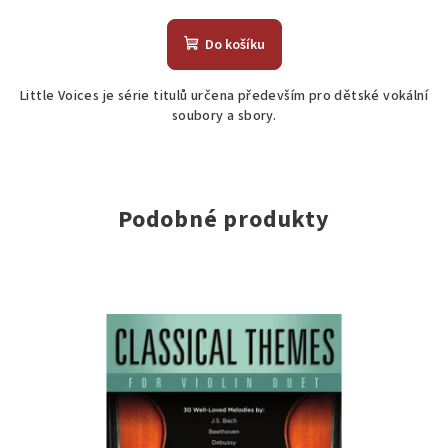
hodnocení
produktu
Do košíku
je
5,0
Little Voices je série titulů určena především pro dětské vokální
z
soubory a sbory.
5
hvězdiček.
Podobné produkty