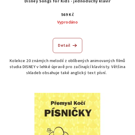
Disney Songs for Kids - jednoduchý klavír
569 Kč
Vyprodáno
Průměrné
hodnocení
produktu
Detail
je
4,5
Kolekce 20 známých melodií z oblíbených animovaných filmů
z
studia DISNEY v lehké úpravě pro začínající klavíristy. Většina
5
skladeb obsahuje také anglický text písní.
hvězdiček.