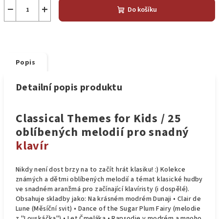
−
+
Do košíku
Popis
Detailní popis produktu
Classical Themes for Kids / 25
oblíbených melodií pro snadný
klavír
Nikdy není dost brzy na to začít hrát klasiku! :) Kolekce
známých a dětmi oblíbených melodií a témat klasické hudby
ve snadném aranžmá pro začínající klavíristy (i dospělé).
Obsahuje skladby jako: Na krásném modrém Dunaji • Clair de
Lune (Měsíční svit) • Dance of the Sugar Plum Fairy (melodie
z "Louskáčka") • Let Čmeláka • Rapsodie v modrém a mnoho