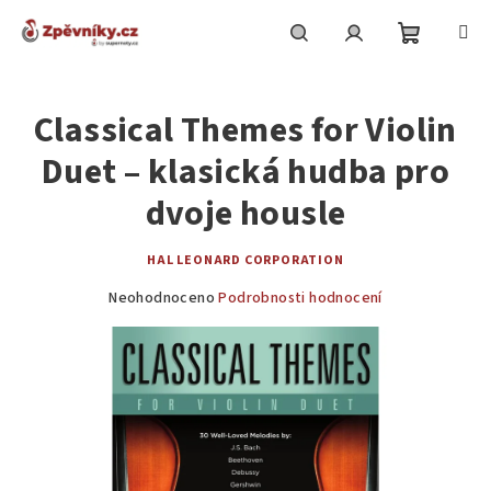
Přejít
na
obsah
Nákupní
Hledat
Přihlášení
Classical Themes for Violin
košík
Duet – klasická hudba pro
dvoje housle
HAL LEONARD CORPORATION
Průměrné
Neohodnoceno
Podrobnosti hodnocení
hodnocení
produktu
je
0,0
z
5
hvězdiček.