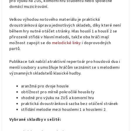
pro výuku na ZUŠ, komorní hru studentů nebo společné
domácí muzicírování.
Velkou výhodou notového materiálu je praktická
dvoustránková úprava jednotlivých skladeb, díky které není
během hry nutné otáčet stránky. Hlas houslí 1 a houslí 2 se
přirozeně střídá v hlavní melodii, takže oba hráči mají
možnost zapojit se do
melodické linky
i doprovodných
partů.
Publikace tak nabízí atraktivní repertoár pro houslová dua i
menší soubory a umožňuje hráčům seznámit se s melodiemi
významných skladatelů klasické hudby.
aranžmá pro dvoje housle
obtížnost pro mírně pokročilé houslisty
vhodné pro výuku na ZUŠ a komorní hru
praktická dvoustránková sazba bez otáčení stránek
střídání melodie mezi houslemi 1 a houslemi 2
Vybrané skladby v sešitě: