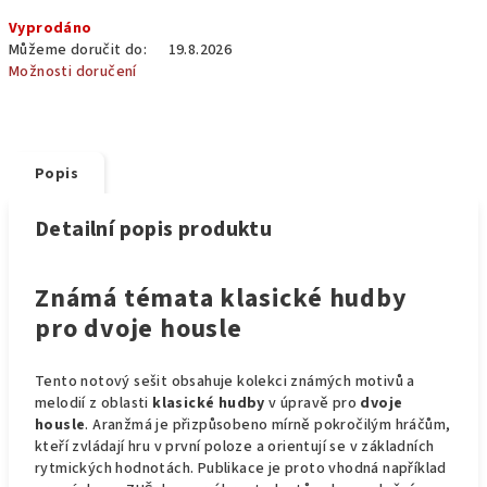
Měrná
Vyprodáno
cena:
Můžeme doručit do:
19.8.2026
Možnosti doručení
Popis
Detailní popis produktu
Známá témata klasické hudby
pro dvoje housle
Tento notový sešit obsahuje kolekci známých motivů a
melodií z oblasti
klasické hudby
v úpravě pro
dvoje
housle
. Aranžmá je přizpůsobeno mírně pokročilým hráčům,
kteří zvládají hru v první poloze a orientují se v základních
rytmických hodnotách. Publikace je proto vhodná například