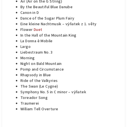
Air (Air on the G String)
By the Beautiful Blue Danube
Canon in D
Dance of the Sugar Plum Fairy
Eine kleine Nachtmusik – výňatek z 1. věty
Flower
Duet
In the Hall of the Mountain King
La Donna è Mobile
Largo
Liebestraum No. 3
Morning
Night on Bald Mountain
Pomp and Circumstance
Rhapsody in Blue
Ride of the Valkyries
The Swan (Le Cygne)
Symphony No. 5 in C minor – výňatek
Toreador Song
Traumerei
William Tell Overture