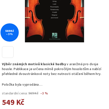
569 Kč
–3 %
Výběr známých motivů klasické hudby
v aranžmá pro dvoje
housle. Publikace je určena mírně pokročilým houslistům a nabízí
přehledné dvoustránkové noty bez nutnosti otáčení během hry.
Položka byla vyprodána…
standardní cena:
569 Kč
–3 %
549 Kč