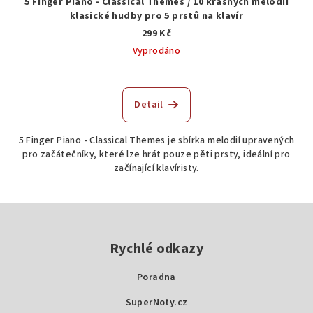
5 Finger Piano - Classical Themes / 10 krásných melodií
klasické hudby pro 5 prstů na klavír
299 Kč
Vyprodáno
Detail
5 Finger Piano - Classical Themes je sbírka melodií upravených
pro začátečníky, které lze hrát pouze pěti prsty, ideální pro
začínající klavíristy.
Z
á
p
Rychlé odkazy
a
Poradna
t
SuperNoty.cz
í