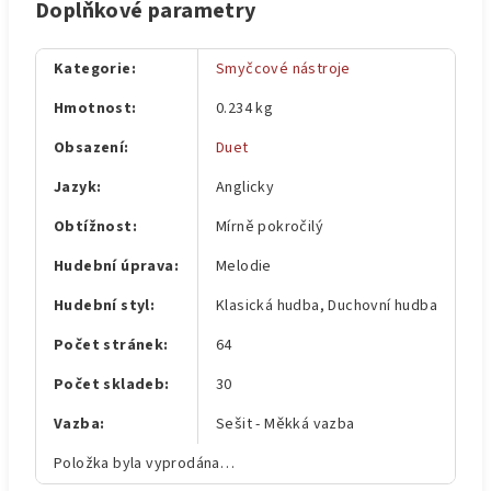
Doplňkové parametry
Kategorie
:
Smyčcové nástroje
Hmotnost
:
0.234 kg
Obsazení
:
Duet
Jazyk
:
Anglicky
Obtížnost
:
Mírně pokročilý
Hudební úprava
:
Melodie
Hudební styl
:
Klasická hudba, Duchovní hudba
Počet stránek
:
64
Počet skladeb
:
30
Vazba
:
Sešit - Měkká vazba
Položka byla vyprodána…