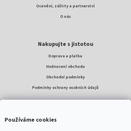
Ocenění, záštity a partnerství
O nás
Nakupujte s jistotou
Doprava a platba
Hodnocení obchodu
Obchodní podmínky
Podmínky ochrany osobních údajů
Kontakty
Super Noty, s.r.o.
Používáme cookies
Na struze 227/1, Praha 1