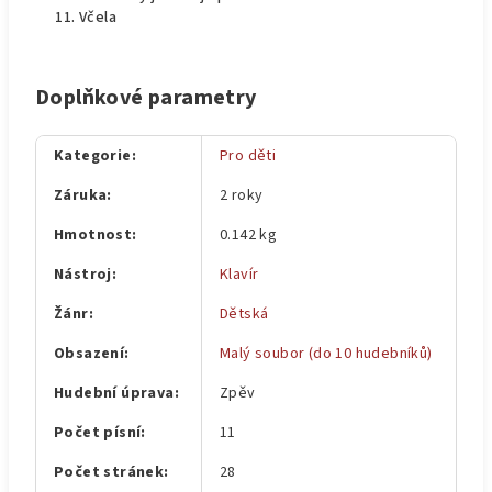
Včela
Doplňkové parametry
Kategorie
:
Pro děti
Záruka
:
2 roky
Hmotnost
:
0.142 kg
Nástroj
:
Klavír
Žánr
:
Dětská
Obsazení
:
Malý soubor (do 10 hudebníků)
Hudební úprava
:
Zpěv
Počet písní
:
11
Počet stránek
:
28