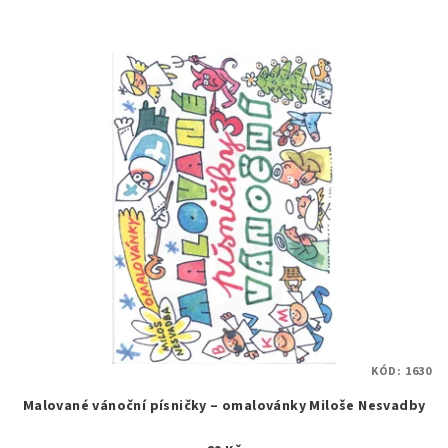
KÓD:
1630
Malované vánoční písničky – omalovánky Miloše Nesvadby