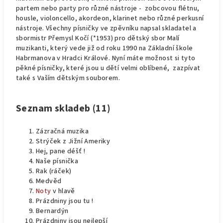
partem nebo party pro různé nástroje - zobcovou flétnu,
housle, violoncello, akordeon, klarinet nebo různé perkusní
nástroje. Všechny písničky ve zpěvníku napsal skladatel a
sbormistr Přemysl Kočí (*1953) pro dětský sbor Malí
muzikanti, který vede již od roku 1990 na Základní škole
Habrmanova v Hradci Králové. Nyní máte možnost si tyto
pěkné písničky, které jsou u dětí velmi oblíbené, zazpívat
také s Vaším dětským souborem.
Seznam skladeb (11)
Zázračná muzika
Strýček z Jižní Ameriky
Hej, pane déšť !
Naše písnička
Rak (ráček)
Medvěd
Noty
v hlavě
Prázdniny jsou tu !
Bernardýn
Prázdniny jsou nejlepší