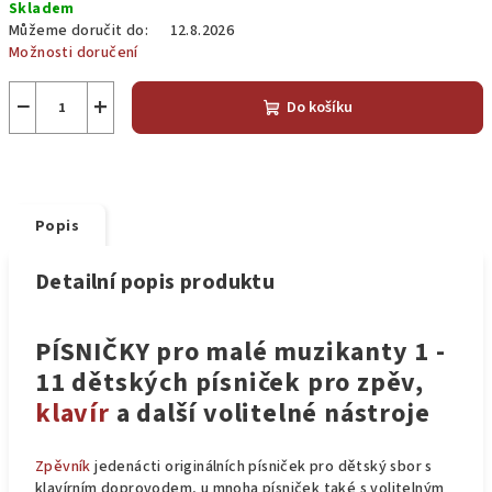
Skladem
cena:
Můžeme doručit do:
12.8.2026
Možnosti doručení
−
+
Do košíku
Popis
Detailní popis produktu
PÍSNIČKY pro malé muzikanty 1 -
11 dětských písniček pro zpěv,
klavír
a další volitelné nástroje
Zpěvník
jedenácti originálních písniček pro dětský sbor s
klavírním doprovodem, u mnoha písniček také s volitelným