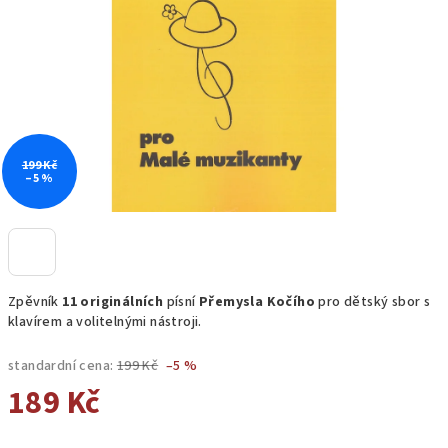
hvězdiček.
199 Kč
–5 %
Zpěvník
11 originálních
písní
Přemysla Kočího
pro dětský sbor s
klavírem a volitelnými nástroji.
standardní cena:
199 Kč
–5 %
189 Kč
Měrná