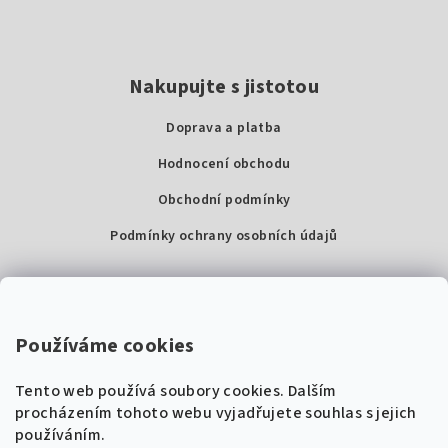
Nakupujte s jistotou
Doprava a platba
Hodnocení obchodu
Obchodní podmínky
Podmínky ochrany osobních údajů
Kontakty
Super Noty, s.r.o.
Používáme cookies
Na struze 227/1, Praha 1
Tento web používá soubory cookies. Dalším
IČ: 04568672
procházením tohoto webu vyjadřujete souhlas s jejich
používáním.
Zákaznická podpora