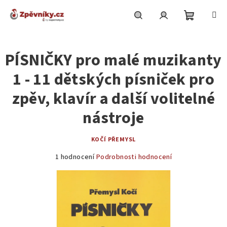
Přejít
na
obsah
Nákupní
Hledat
Přihlášení
PÍSNIČKY pro malé muzikanty
košík
1 - 11 dětských písniček pro
zpěv, klavír a další volitelné
nástroje
KOČÍ PŘEMYSL
Průměrné
1 hodnocení
Podrobnosti hodnocení
hodnocení
produktu
je
5,0
z
5