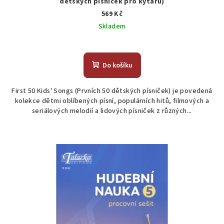
dětských písniček pro kytaru)
569 Kč
Skladem
Průměrné
hodnocení
produktu
Do košíku
je
5,0
First 50 Kids' Songs (Prvních 50 dětských písniček) je povedená
z
kolekce dětmi oblíbených písní, populárních hitů, filmových a
5
seriálových melodií a lidových písniček z různých...
hvězdiček.