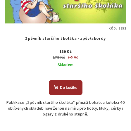
KÓD:
2252
Zpěvník staršího školáka - zpěv/akordy
169 Kč
179 Kč
(–5 %)
Skladem
Do košíku
Publikace „Zpěvník staršího školáka“ přináší bohatou kolekci 40
oblíbených skladeb navrženou na míru pro holky, kluky, cérky i
ogary z druhého stupně.