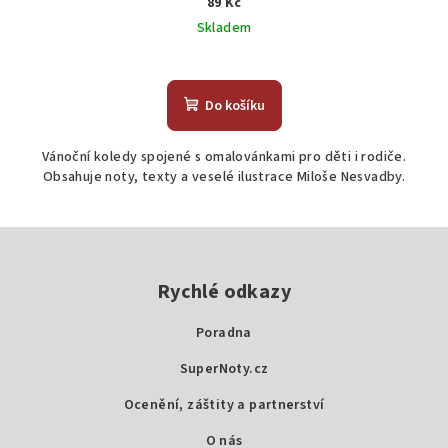
89 Kč
Skladem
Do košíku
Vánoční koledy spojené s omalovánkami pro děti i rodiče.
Obsahuje noty, texty a veselé ilustrace Miloše Nesvadby.
Z
á
p
Rychlé odkazy
a
Poradna
t
SuperNoty.cz
í
Ocenění, záštity a partnerství
O nás