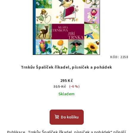
KÓD:
2258
Trnkův Špalíček říkadel, písniček a pohádek
295 Kč
315 Kč
(–6 %)
Skladem
Do košíku
Publikace „Trnkův Špalíček říkadel, písniček a pohádek“ přináší