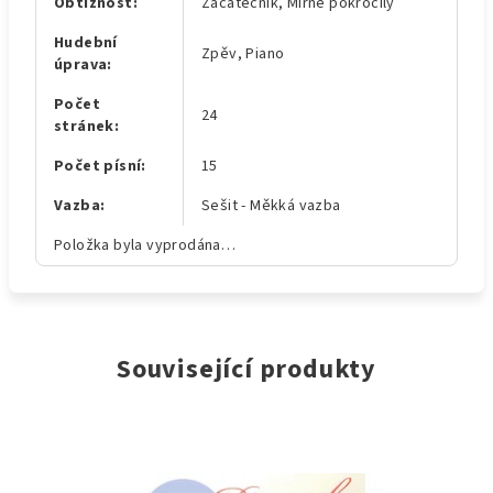
Obtížnost
:
Začátečník, Mírně pokročilý
Hudební
Zpěv, Piano
úprava
:
Počet
24
stránek
:
Počet písní
:
15
Vazba
:
Sešit - Měkká vazba
Položka byla vyprodána…
Související produkty