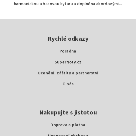
harmonickou a basovou kytaru a doplněna akordovými...
Z
á
p
Rychlé odkazy
a
Poradna
t
SuperNoty.cz
í
Ocenění, záštity a partnerství
O nás
Nakupujte s jistotou
Doprava a platba