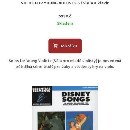
SOLOS FOR YOUNG VIOLISTS 5 / viola a klavír
599 Kč
Skladem
Průměrné
hodnocení
produktu
Do košíku
je
5,0
Solos for Young Violists (Sóla pro mladé violisty) je povedená
z
pětidílná série titulů pro žáky a studenty hry na violu.
5
hvězdiček.