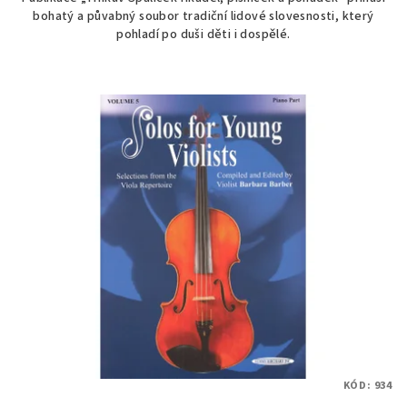
bohatý a půvabný soubor tradiční lidové slovesnosti, který
pohladí po duši děti i dospělé.
KÓD:
934