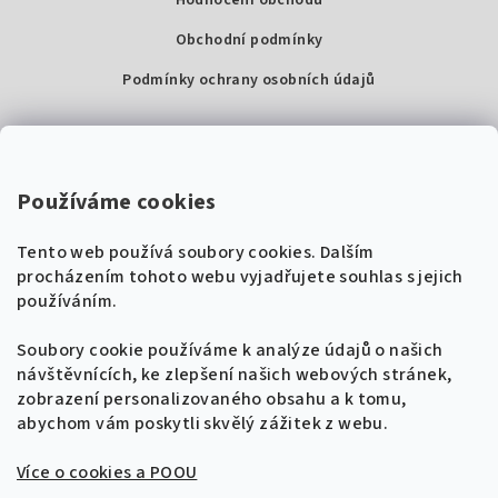
Hodnocení obchodu
Obchodní podmínky
Podmínky ochrany osobních údajů
Kontakty
Super Noty, s.r.o.
Používáme cookies
Na struze 227/1, Praha 1
Tento web používá soubory cookies. Dalším
IČ: 04568672
procházením tohoto webu vyjadřujete souhlas s jejich
používáním.
Zákaznická podpora
+420 604 485 792
Naladíme tě na nové zpěvníky!
Soubory cookie používáme k analýze údajů o našich
🎸
návštěvnících, ke zlepšení našich webových stránek,
Získej tipy, novinky a
10 % slevu
na první
info@supernoty.cz
zobrazení personalizovaného obsahu a k tomu,
objednávku.
V pracovních dnech od 8:00 do 17:00
abychom vám poskytli skvělý zážitek z webu.
Bezpečná platba kartou
Více o cookies a POOU
Přihlásit se k odběru