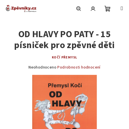
Přejít
na
obsah
Nákupní
Hledat
Přihlášení
OD HLAVY PO PATY - 15
košík
písniček pro zpěvné děti
KOČÍ PŘEMYSL
Průměrné
Neohodnoceno
Podrobnosti hodnocení
hodnocení
produktu
je
0,0
z
5
hvězdiček.