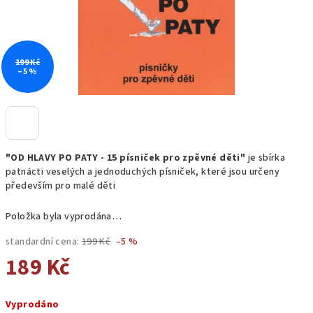
199 Kč
–5 %
"OD HLAVY PO PATY - 15 písniček pro zpěvné děti"
je sbírka
patnácti veselých a jednoduchých písniček, které jsou určeny
především pro malé děti
Položka byla vyprodána…
standardní cena:
199 Kč
–5 %
189 Kč
Měrná
Vyprodáno
cena: