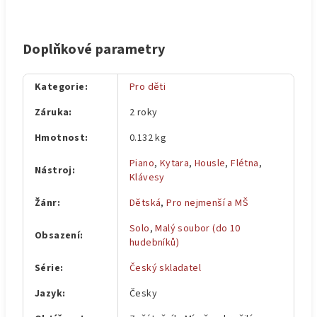
Doplňkové parametry
Kategorie
:
Pro děti
Záruka
:
2 roky
Hmotnost
:
0.132 kg
Piano
,
Kytara
,
Housle
,
Flétna
,
Nástroj
:
Klávesy
Žánr
:
Dětská
,
Pro nejmenší a MŠ
Solo
,
Malý soubor (do 10
Obsazení
:
hudebníků)
Série
:
Český skladatel
Jazyk
:
Česky