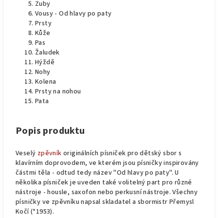
Zuby
Vousy - Od hlavy po paty
Prsty
Kůže
Pas
Žaludek
Hýždě
Nohy
Kolena
Prsty na nohou
Pata
Popis produktu
Veselý
zpěvník
originálních písniček pro dětský sbor s
klavírním doprovodem, ve kterém jsou písničky inspirovány
částmi těla - odtud tedy název "Od hlavy po paty". U
několika písniček je uveden také volitelný part pro různé
nástroje - housle, saxofon nebo perkusní nástroje. Všechny
písničky ve zpěvníku napsal skladatel a sbormistr Přemysl
Kočí (*1953).