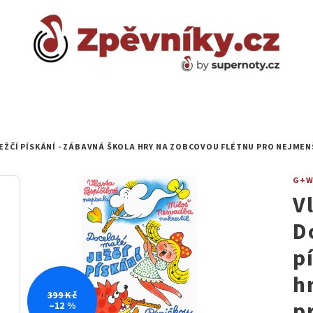
EŽČÍ PÍSKÁNÍ - ZÁBAVNÁ ŠKOLA HRY NA ZOBCOVOU FLÉTNU PRO NEJMEN
G+
V
D
p
h
399 Kč
p
–12 %