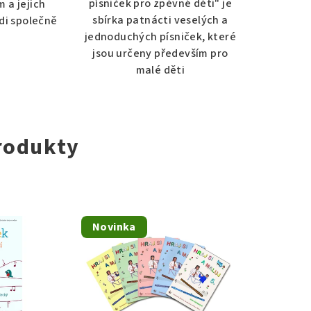
písniček pro zpěvné děti" je
 a jejich
sbírka patnácti veselých a
ádi společně
jednoduchých písniček, které
jsou určeny především pro
malé děti
rodukty
Novinka