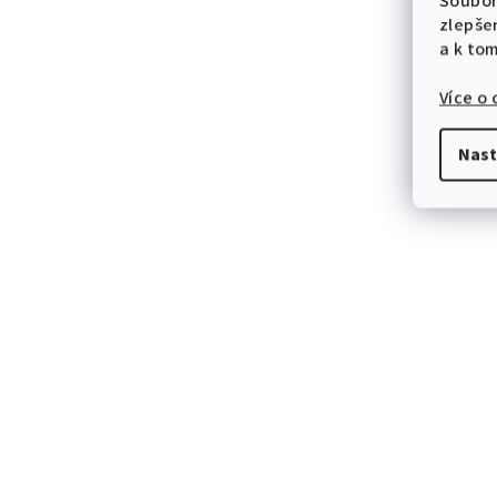
Soubor
zlepše
a k to
Více o
Nast