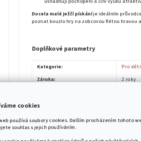
usnadňují pochopení a činí výuku atraktiv
Docela malé ježčí pískání
je ideálním průvodce
poznat kouzlo hry na zobcovou flétnu hravou 
Doplňkové parametry
díl
Kategorie
:
Pro děti
Záruka
:
2 roky
Hmotnost
:
0.762 kg
hádek pro klavír
EAN
:
9790706
íváme cookies
díl
Nástroj
:
Flétna
web používá soubory cookies. Dalším procházením tohoto w
jete souhlas s jejich používáním.
Žánr
:
Dětská
,