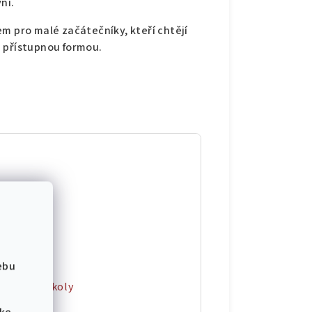
ní.
m pro malé začátečníky, kteří chtějí
a přístupnou formou.
509471
ebu
Hudební školy