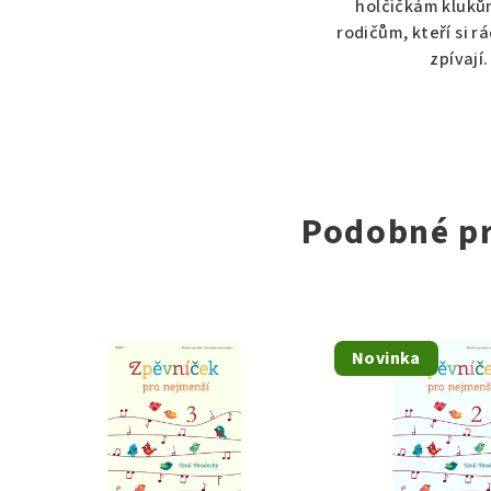
holčičkám klukům
rodičům, kteří si r
zpívají.
Podobné p
Novinka