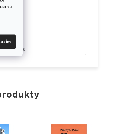
 ke
 školy
obsahu
ník
lasím
 Měkká vazba
 produkty