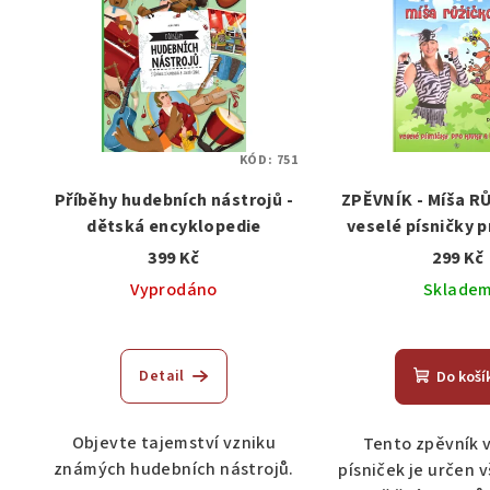
KÓD:
751
Příběhy hudebních nástrojů -
ZPĚVNÍK - Míša R
dětská encyklopedie
veselé písničky p
holčičky - zpě
399 Kč
299 Kč
Vyprodáno
Sklade
Detail
Do koší
Objevte tajemství vzniku
Tento zpěvník 
známých hudebních nástrojů.
písniček je určen