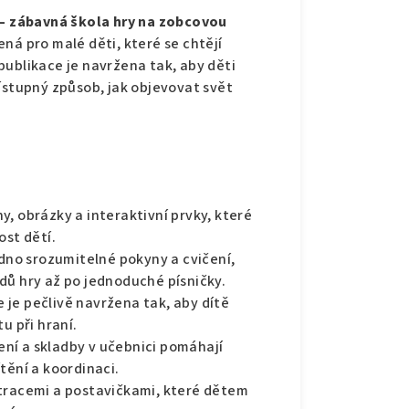
í – zábavná škola hry na zobcovou
ná pro malé děti, které se chtějí
publikace je navržena tak, aby děti
ístupný způsob, jak objevovat svět
y, obrázky a interaktivní prvky, které
ost dětí.
dno srozumitelné pokyny a cvičení,
dů hry až po jednoduché písničky.
e je pečlivě navržena tak, aby dítě
u při hraní.
čení a skladby v učebnici pomáhají
tění a koordinaci.
ustracemi a postavičkami, které dětem