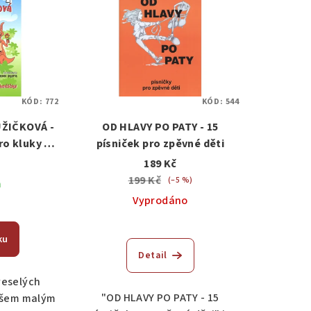
KÓD:
772
KÓD:
544
ŮŽIČKOVÁ -
OD HLAVY PO PATY - 15
ro kluky a
písniček pro zpěvné děti
v/akordy
189 Kč
199 Kč
(–5 %)
m
Vyprodáno
ku
Detail
veselých
"OD HLAVY PO PATY - 15
 všem malým