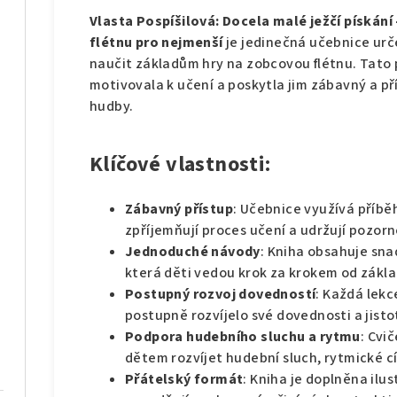
Vlasta Pospíšilová: Docela malé ježčí pískán
flétnu pro nejmenší
je jedinečná učebnice urče
naučit základům hry na zobcovou flétnu. Tato 
motivovala k učení a poskytla jim zábavný a př
hudby.
Klíčové vlastnosti:
Zábavný přístup
: Učebnice využívá příběh
zpříjemňují proces učení a udržují pozorn
Jednoduché návody
: Kniha obsahuje sna
která děti vedou krok za krokem od zákla
Postupný rozvoj dovedností
: Každá lekc
postupně rozvíjelo své dovednosti a jistot
Podpora hudebního sluchu a rytmu
: Cvi
dětem rozvíjet hudební sluch, rytmické cí
Přátelský formát
: Kniha je doplněna il