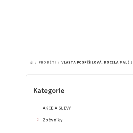
Přejít
na
obsah
/
PRO DĚTI
/
VLASTA POSPÍŠILOVÁ: DOCELA MALÉ J
DOMŮ
P
o
Kategorie
Přeskočit
kategorie
s
AKCE A SLEVY
t
Zpěvníky
r