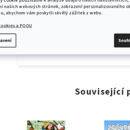
y cookie používáme k analýze údajů o našich návštěvnících,
Série
:
Noty do
ní našich webových stránek, zobrazení personalizovaného 
Jazyk
:
Česky
mu, abychom vám poskytli skvělý zážitek z webu.
Obtížnost
:
Začáteč
 cookies a POOU
Počet stránek
:
169
avení
Souh
Vazba
:
Sešit -
Související