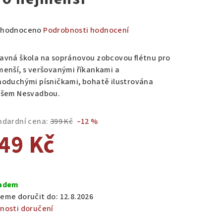
měrné
hodnoceno
Podrobnosti hodnocení
nocení
duktu
avná škola na sopránovou zobcovou flétnu pro
menší, s veršovanými říkankami a
noduchými písničkami, bohatě ilustrována
ošem Nesvadbou.
zdiček.
ndardní cena:
399 Kč
–12 %
49 Kč
ná
a:
adem
eme doručit do:
12.8.2026
nosti doručení