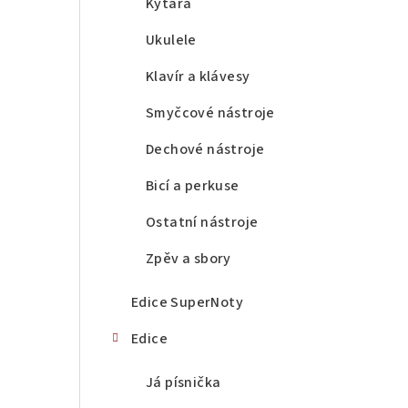
a
Kytara
n
Ukulele
n
Klavír a klávesy
í
Smyčcové nástroje
p
Dechové nástroje
a
Bicí a perkuse
n
Ostatní nástroje
e
Zpěv a sbory
l
Edice SuperNoty
Edice
Já písnička