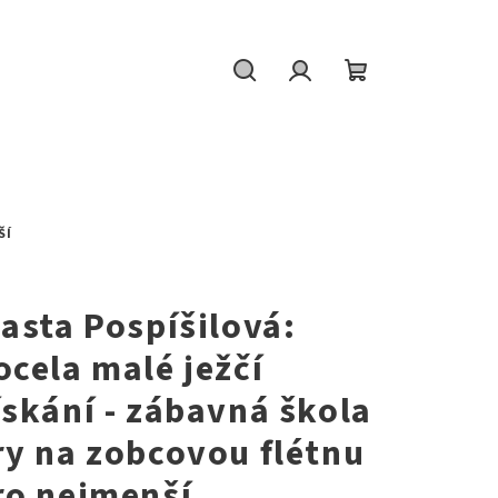
Hledat
Přihlášení
Nákupní
košík
ŠÍ
W
lasta Pospíšilová:
ocela malé ježčí
ískání - zábavná škola
ry na zobcovou flétnu
ro nejmenší