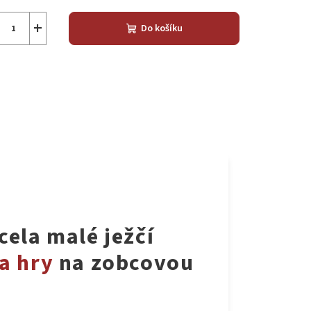
+
Do košíku
cela malé ježčí
a hry
na zobcovou