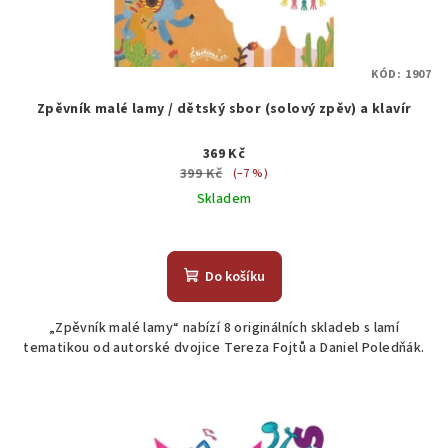
KÓD:
1907
Zpěvník malé lamy / dětský sbor (solový zpěv) a klavír
369 Kč
399 Kč
(–7 %)
Skladem
Do košíku
„Zpěvník malé lamy“ nabízí 8 originálních skladeb s lamí
tematikou od autorské dvojice Tereza Fojtů a Daniel Poledňák.