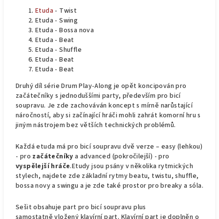
Etuda
- Twist
Etuda - Swing
Etuda - Bossa nova
Etuda - Beat
Etuda - Shuffle
Etuda - Beat
Etuda - Beat
Druhý díl série Drum Play-Along je opět koncipován pro
začátečníky s jednoduššími party, především pro bicí
soupravu. Je zde zachováván koncept s mírně narůstající
náročností, aby si začínající hráči mohli zahrát komorní hru s
jiným nástrojem bez větších technických problémů.
Každá etuda má pro bicí soupravu dvě verze – easy (lehkou)
- pro
začátečníky
a advanced (pokročilejší) - pro
vyspělejší hráče
.
Etudy jsou psány v několika rytmických
stylech, najdete zde základní rytmy beatu, twistu, shuffle,
bossa novy a swingu a je zde také prostor pro breaky a sóla.
Sešit obsahuje part pro bicí soupravu plus
samostatně vložený klavírní part. Klavírní part je doplněn o