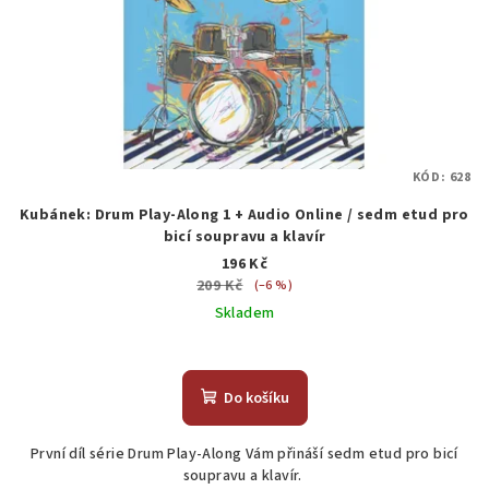
KÓD:
628
Kubánek: Drum Play-Along 1 + Audio Online / sedm etud pro
bicí soupravu a klavír
196 Kč
209 Kč
(–6 %)
Skladem
Do košíku
První díl série Drum Play-Along Vám přináší sedm etud pro bicí
soupravu a klavír.