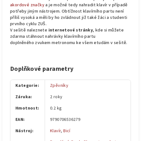
akordové značky
a je možné tedy nahradit klavír v případě
potřeby jiným nástrojem. Obtížnost klavírního partu není
příliš vysoká a měli by ho zvládnout již také žáci a studenti
prvního cyklu ZUŠ.
V sešitě naleznete
internetové stránky
, kde si můžete
zdarma stáhnout nahrávky klavírního partu
doplněného zvukem metronomu ke všem etudám v sešitě.
Doplňkové parametry
Kategorie
:
Zpěvníky
Záruka
:
2 roky
Hmotnost
:
0.2 kg
EAN
:
9790706536279
Nástroj
:
Klavír
,
Bicí