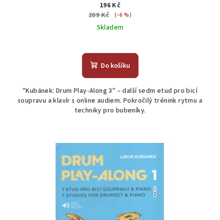
196 Kč
209 Kč
(–6 %)
Skladem
Do košíku
"Kubánek: Drum Play-Along 3" – další sedm etud pro bicí
soupravu a klavír s online audiem. Pokročilý trénink rytmu a
techniky pro bubeníky.