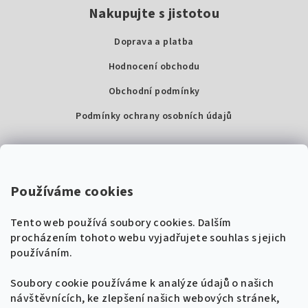
Nakupujte s jistotou
Doprava a platba
Hodnocení obchodu
Obchodní podmínky
Podmínky ochrany osobních údajů
Kontakty
Super Noty, s.r.o.
Používáme cookies
Na struze 227/1, Praha 1
Tento web používá soubory cookies. Dalším
IČ: 04568672
procházením tohoto webu vyjadřujete souhlas s jejich
používáním.
Zákaznická podpora
+420 604 485 792
Naladíme tě na nové zpěvníky!
Soubory cookie používáme k analýze údajů o našich
🎸
návštěvnících, ke zlepšení našich webových stránek,
Získej tipy, novinky a
10 % slevu
na první
info@supernoty.cz