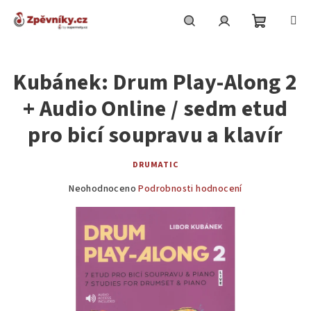
Přejít
na
obsah
Nákupní
Hledat
Přihlášení
Kubánek: Drum Play-Along 2
košík
+ Audio Online / sedm etud
pro bicí soupravu a klavír
DRUMATIC
Průměrné
Neohodnoceno
Podrobnosti hodnocení
hodnocení
produktu
je
0,0
z
5
hvězdiček.