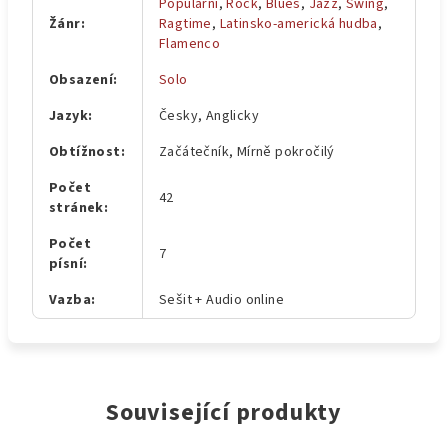
Populární
,
Rock
,
Blues
,
Jazz
,
Swing
,
Žánr
:
Ragtime
,
Latinsko-americká hudba
,
Flamenco
Obsazení
:
Solo
Jazyk
:
Česky, Anglicky
Obtížnost
:
Začátečník, Mírně pokročilý
Počet
42
stránek
:
Počet
7
písní
:
Vazba
:
Sešit + Audio online
Související produkty