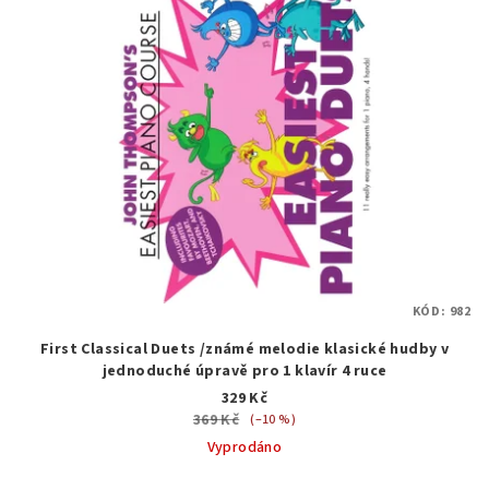
KÓD:
982
First Classical Duets /známé melodie klasické hudby v
jednoduché úpravě pro 1 klavír 4 ruce
329 Kč
369 Kč
(–10 %)
Vyprodáno