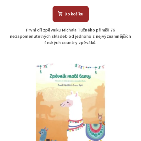
hodnocení
produktu
Do košíku
je
5,0
První díl zpěvníku Michala Tučného přináší 76
z
nezapomenutelných skladeb od jednoho z nejvýznamnějších
5
českých country zpěváků.
hvězdiček.