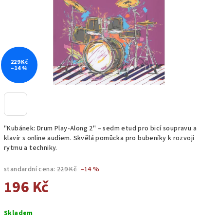
229 Kč
–14 %
"Kubánek: Drum Play-Along 2" – sedm etud pro bicí soupravu a
klavír s online audiem. Skvělá pomůcka pro bubeníky k rozvoji
rytmu a techniky.
standardní cena:
229 Kč
–14 %
196 Kč
Měrná
Skladem
cena: