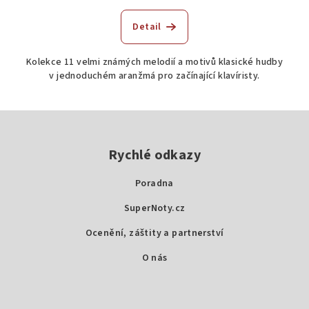
Detail
Kolekce 11 velmi známých melodií a motivů klasické hudby
v jednoduchém aranžmá pro začínající klavíristy.
Z
á
p
Rychlé odkazy
a
Poradna
t
SuperNoty.cz
í
Ocenění, záštity a partnerství
O nás