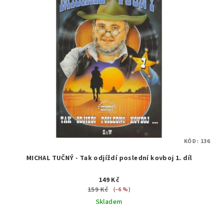
KÓD:
136
MICHAL TUČNÝ - Tak odjíždí poslední kovboj 1. díl
149 Kč
159 Kč
(–6 %)
Skladem
Průměrné