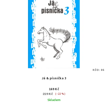
KÓD:
86
Já & písnička 3
169 Kč
219 Kč
(–22 %)
Skladem
Průměrné