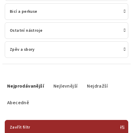
Bicí a perkuse
Ostatní nástroje
Zpěv a sbory
Ř
a
Nejprodávanější
Nejlevnější
Nejdražší
z
e
Abecedně
n
í
p
Zavřít filtr