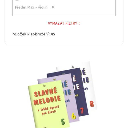
Fiedel Max - violin
0
VYMAZAT FILTRY
Položek k zobrazení:
45
V
ý
p
i
s
p
r
o
d
u