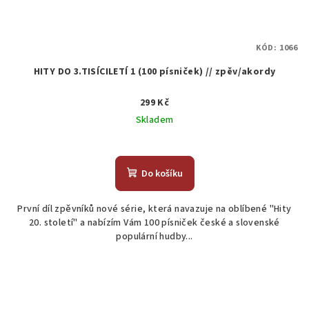
KÓD:
1066
HITY DO 3.TISÍCILETÍ 1 (100 písniček) // zpěv/akordy
299 Kč
Skladem
Do košíku
První díl zpěvníků nové série, která navazuje na oblíbené "Hity
20. století" a nabízím Vám 100 písniček české a slovenské
populární hudby...