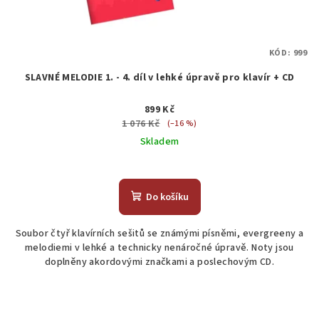
KÓD:
999
SLAVNÉ MELODIE 1. - 4. díl v lehké úpravě pro klavír + CD
899 Kč
1 076 Kč
(–16 %)
Skladem
Průměrné
hodnocení
produktu
Do košíku
je
5,0
Soubor čtyř klavírních sešitů se známými písněmi, evergreeny a
z
melodiemi v lehké a technicky nenáročné úpravě. Noty jsou
5
doplněny akordovými značkami a poslechovým CD.
hvězdiček.