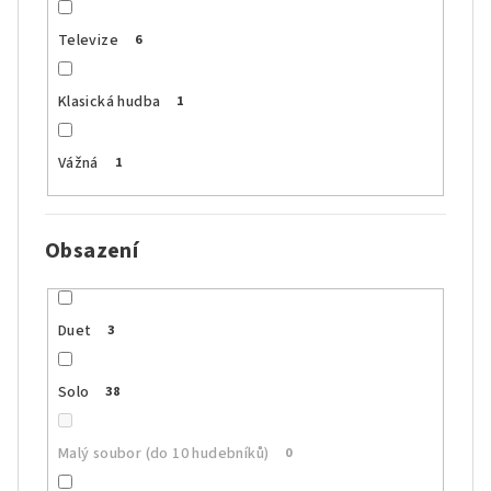
Televize
6
Klasická hudba
1
Vážná
1
Obsazení
Duet
3
Solo
38
Malý soubor (do 10 hudebníků)
0