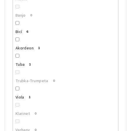
Banjo
0
Bicí
6
Akordeon
1
Tuba
1
Trubka-Trumpeta
0
Viola
1
Klarinet
0
Varhany
0