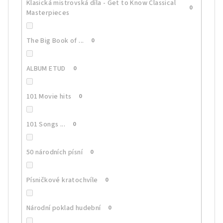
Klasická mistrovská díla - Get to Know Classical
0
Masterpieces
The Big Book of ...
0
ALBUM ETUD
0
101 Movie hits
0
101 Songs ...
0
50 národních písní
0
Písničkové kratochvíle
0
Národní poklad hudební
0