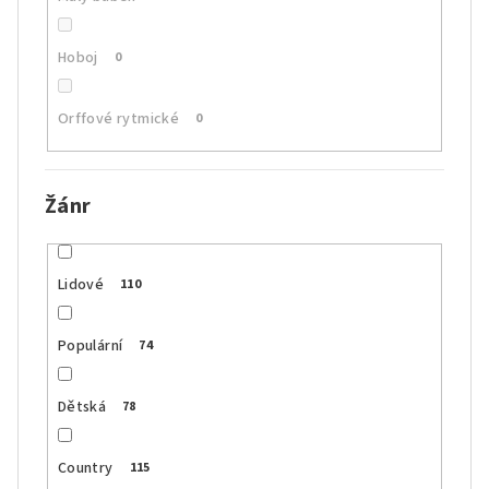
Hoboj
0
Orffové rytmické
0
Žánr
Lidové
110
Populární
74
Dětská
78
Country
115