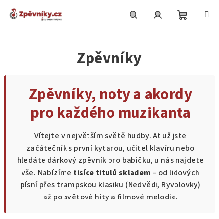
Přejít
na
obsah
Nákupní
Hledat
Přihlášení
Zpěvníky
košík
Zpěvníky, noty a akordy
pro každého muzikanta
Vítejte v největším světě hudby. Ať už jste
začátečník s první kytarou, učitel klavíru nebo
hledáte dárkový zpěvník pro babičku, u nás najdete
vše. Nabízíme
tisíce titulů skladem
– od lidových
písní přes trampskou klasiku (Nedvědi, Ryvolovky)
až po světové hity a filmové melodie.