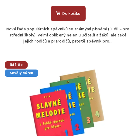
hodnocení
produktu
Do košíku
je
5,0
Nová řada populárních zpěvníků se známými písněmi (3. díl – pro
z
střední školy). Velmi oblíbený nejen u učitelů a žáků, ale také
5
jejich rodičů a prarodičů, prostě zpěvník pro...
hvězdiček.
Náš tip
Skvělý dárek