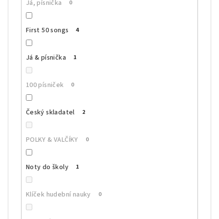
Já, písnička
0
First 50 songs
4
Já & písnička
1
100 písniček
0
Český skladatel
2
POLKY & VALČÍKY
0
Noty do školy
1
Klíček hudební nauky
0