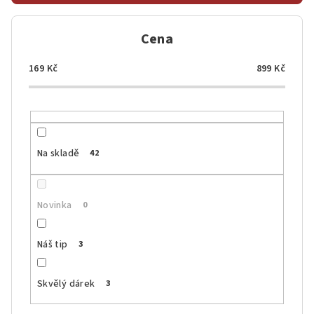
r
o
Cena
d
u
169
Kč
899
Kč
k
t
ů
Na skladě
42
Novinka
0
Náš tip
3
Skvělý dárek
3