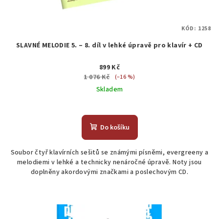
k
t
KÓD:
1258
ů
SLAVNÉ MELODIE 5. – 8. díl v lehké úpravě pro klavír + CD
899 Kč
1 076 Kč
(–16 %)
Skladem
Průměrné
hodnocení
produktu
Do košíku
je
5,0
Soubor čtyř klavírních sešitů se známými písněmi, evergreeny a
z
melodiemi v lehké a technicky nenáročné úpravě. Noty jsou
5
doplněny akordovými značkami a poslechovým CD.
hvězdiček.