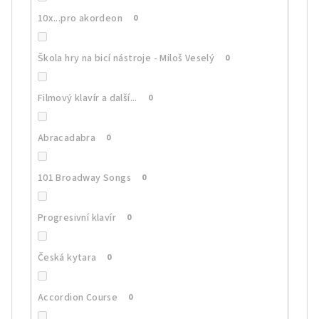
10x...pro akordeon
0
Škola hry na bicí nástroje - Miloš Veselý
0
Filmový klavír a další...
0
Abracadabra
0
101 Broadway Songs
0
Progresivní klavír
0
Česká kytara
0
Accordion Course
0