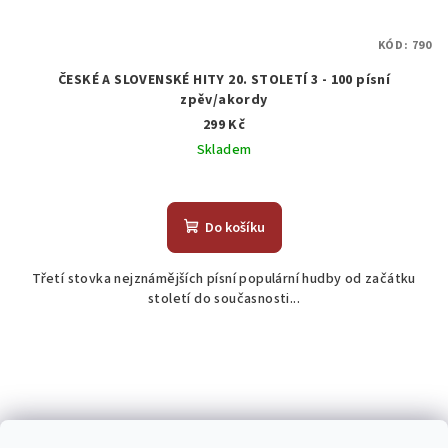
KÓD:
790
ČESKÉ A SLOVENSKÉ HITY 20. STOLETÍ 3 - 100 písní
zpěv/akordy
299 Kč
Skladem
Do košíku
Třetí stovka nejznámějších písní populární hudby od začátku
století do současnosti...