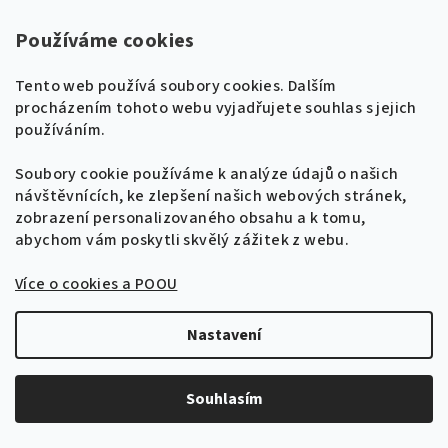
Používáme cookies
Tento web používá soubory cookies. Dalším
procházením tohoto webu vyjadřujete souhlas s jejich
používáním.
Naladíme tě na nové zpěvníky!
Soubory cookie používáme k analýze údajů o našich
🎸
návštěvnících, ke zlepšení našich webových stránek,
Získej tipy, novinky a
10 % slevu
na první
zobrazení personalizovaného obsahu a k tomu,
objednávku.
KÓD:
808
abychom vám poskytli skvělý zážitek z webu.
HITY DO 3.TISÍCILETÍ 5 (100 písniček) // zpěv/akordy
Více o cookies a POOU
Přihlásit se k odběru
299 Kč
Zásady zpracování osobních údajů
Nastavení
Skladem
Průměrné
hodnocení
Souhlasím
produktu
Do košíku
je