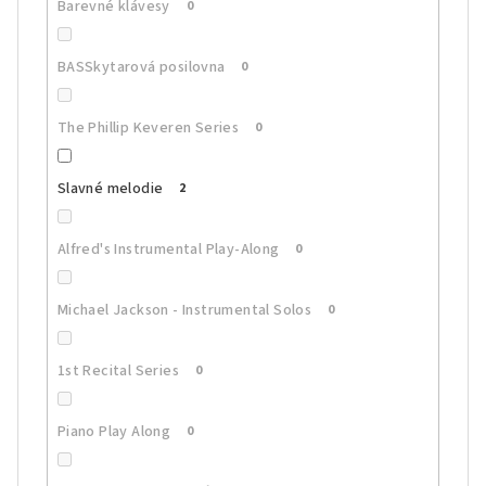
Barevné klávesy
0
BASSkytarová posilovna
0
The Phillip Keveren Series
0
Slavné melodie
2
Alfred's Instrumental Play-Along
0
Michael Jackson - Instrumental Solos
0
1st Recital Series
0
Piano Play Along
0