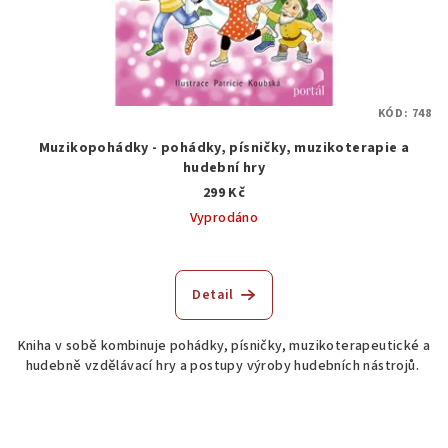
KÓD:
748
Muzikopohádky - pohádky, písničky, muzikoterapie a
hudební hry
299 Kč
Vyprodáno
Průměrné
hodnocení
produktu
Detail
je
5,0
Kniha v sobě kombinuje pohádky, písničky, muzikoterapeutické a
z
hudebně vzdělávací hry a postupy výroby hudebních nástrojů.
5
hvězdiček.