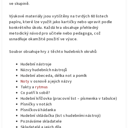
ve skupině.
Výukové materiály jsou vytištěny na tvrdých 60 listech
papíru, které lze využít jako kartičky nebo upravit podle
konkrétního úkolu. Každá hra obsahuje přehledný
metodický návod pro učitele nebo pedagoga, což
usnadňuje okamžité použití ve výuce.
Soubor obsahuje hry z těchto hudebních okruhů:
Hudební nástroje
Názvy hudebních nástrojů
Hudební abeceda, délka not a pomlk
Noty
v osnově a jejich názvy
Takty a
rytmus
Co patří k sobě?
Hudební křížovka (pracovní list – písmenka v tabulce)
Písničky v notách
Písničková hádanka
Hudební skládačka (list s hudebními nástroji)
Poznáváme skladatele
Skladatelé a jejich díla