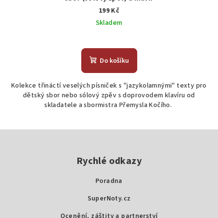
199 Kč
Skladem
Do košíku
Kolekce třináctí veselých písniček s "jazykolamnými" texty pro
dětský sbor nebo sólový zpěv s doprovodem klavíru od
skladatele a sbormistra Přemysla Kočího.
Z
á
p
Rychlé odkazy
a
Poradna
t
SuperNoty.cz
í
Ocenění, záštity a partnerství