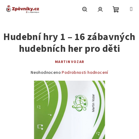
Přejít
na
obsah
Nákupní
Hledat
Přihlášení
Hudební hry 1 – 16 zábavných
košík
hudebních her pro děti
MARTIN VOZAR
Průměrné
Neohodnoceno
Podrobnosti hodnocení
hodnocení
produktu
je
0,0
z
5
hvězdiček.