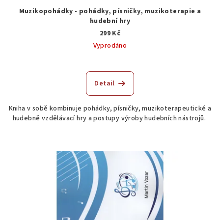
Muzikopohádky - pohádky, písničky, muzikoterapie a
hudební hry
299 Kč
Vyprodáno
Průměrné
hodnocení
produktu
Detail
je
5,0
Kniha v sobě kombinuje pohádky, písničky, muzikoterapeutické a
z
hudebně vzdělávací hry a postupy výroby hudebních nástrojů.
5
hvězdiček.