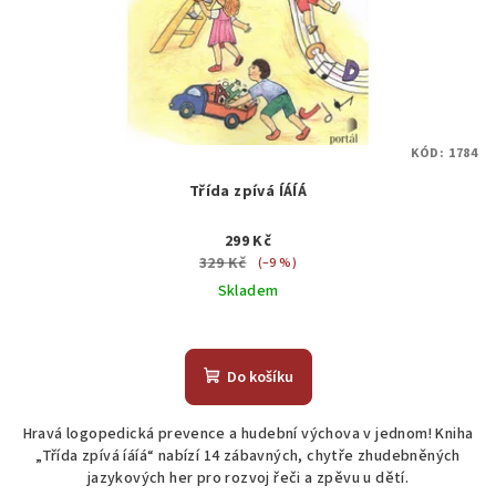
KÓD:
1784
Třída zpívá ÍÁÍÁ
299 Kč
329 Kč
(–9 %)
Skladem
Do košíku
Hravá logopedická prevence a hudební výchova v jednom! Kniha
„Třída zpívá íáíá“ nabízí 14 zábavných, chytře zhudebněných
jazykových her pro rozvoj řeči a zpěvu u dětí.