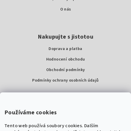
O nás
Nakupujte s jistotou
Doprava a platba
Hodnocení obchodu
Obchodní podmínky
Podmínky ochrany osobních údajů
Kontakty
Super Noty, s.r.o.
Používáme cookies
Na struze 227/1, Praha 1
Tento web používá soubory cookies. Dalším
IČ: 04568672