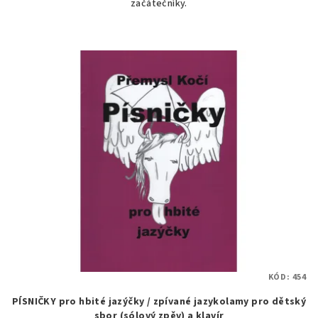
začátečníky.
KÓD:
454
PÍSNIČKY pro hbité jazýčky / zpívané jazykolamy pro dětský
sbor (sólový zpěv) a klavír