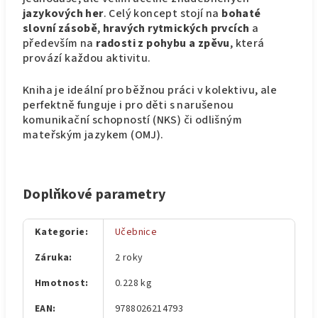
jazykových her
. Celý koncept stojí na
bohaté
slovní zásobě
,
hravých rytmických prvcích
a
především na
radosti z pohybu a zpěvu
, která
provází každou aktivitu.
Kniha je ideální pro běžnou práci v kolektivu, ale
perfektně funguje i pro děti s narušenou
komunikační schopností (NKS) či odlišným
mateřským jazykem (OMJ).
Doplňkové parametry
Kategorie
:
Učebnice
Záruka
:
2 roky
Hmotnost
:
0.228 kg
EAN
:
9788026214793