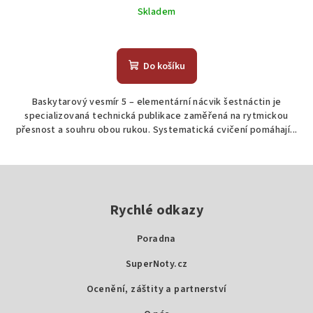
Skladem
Do košíku
Baskytarový vesmír 5 – elementární nácvik šestnáctin je
specializovaná technická publikace zaměřená na rytmickou
přesnost a souhru obou rukou. Systematická cvičení pomáhají...
Z
á
p
Rychlé odkazy
a
Poradna
t
SuperNoty.cz
í
Ocenění, záštity a partnerství