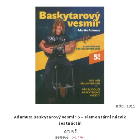
KÓD:
1311
Adamus: Baskytarový vesmír 5 – elementární nácvik
šestnáctin
279 Kč
339 Kč
(–17 %)