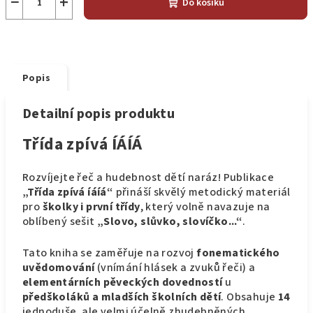
−
+
Do košíku
Popis
Detailní popis produktu
Třída zpívá ÍÁÍÁ
Rozvíjejte řeč a hudebnost dětí naráz! Publikace
„Třída zpívá íáíá“
přináší skvělý metodický materiál
pro
školky i první třídy
, který volně navazuje na
oblíbený sešit
„Slovo, slůvko, slovíčko...“
.
Tato kniha se zaměřuje na rozvoj
fonematického
uvědomování
(vnímání hlásek a zvuků řeči) a
elementárních pěveckých dovedností
u
předškoláků a mladších školních dětí
. Obsahuje
14
jednoduše, ale velmi účelně zhudebněných