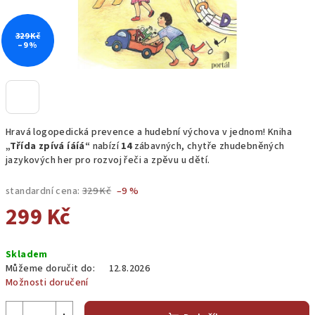
329 Kč
–9 %
Hravá logopedická prevence a hudební výchova v jednom! Kniha
„Třída zpívá íáíá“
nabízí
14
zábavných, chytře zhudebněných
jazykových her pro rozvoj řeči a zpěvu u dětí.
standardní cena:
329 Kč
–9 %
299 Kč
Měrná
Skladem
cena:
Můžeme doručit do:
12.8.2026
Možnosti doručení