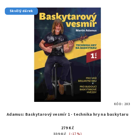
Skvělý dárek
KÓD:
283
Adamus: Baskytarový vesmír 1 - technika hry na baskytaru
279 Kč
339 Kč
(–17 %)