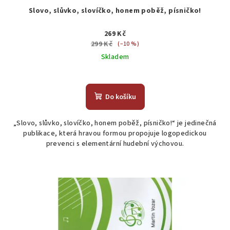
Slovo, slůvko, slovíčko, honem poběž, písničko!
269 Kč
299 Kč
(–10 %)
Skladem
Do košíku
„Slovo, slůvko, slovíčko, honem poběž, písničko!“ je jedinečná
publikace, která hravou formou propojuje logopedickou
prevenci s elementární hudební výchovou.