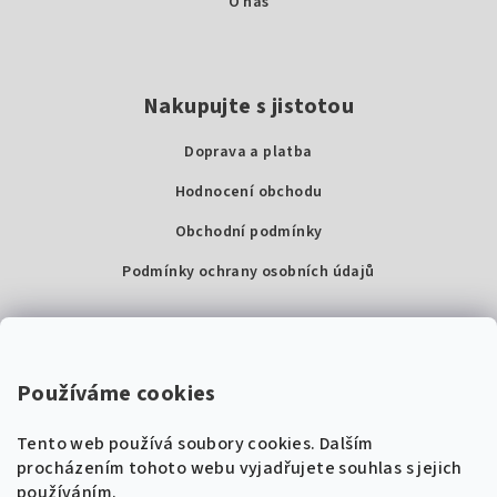
O nás
Nakupujte s jistotou
Doprava a platba
Hodnocení obchodu
Obchodní podmínky
Podmínky ochrany osobních údajů
Kontakty
Super Noty, s.r.o.
Používáme cookies
Na struze 227/1, Praha 1
Tento web používá soubory cookies. Dalším
IČ: 04568672
procházením tohoto webu vyjadřujete souhlas s jejich
používáním.