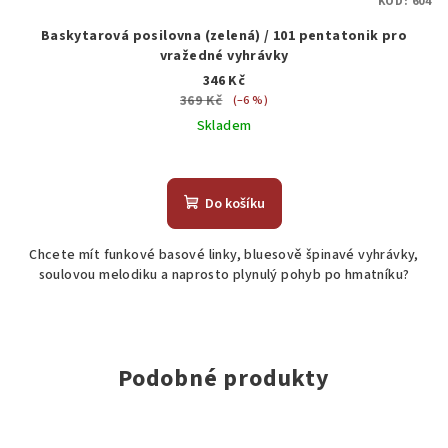
KÓD:
604
Baskytarová posilovna (zelená) / 101 pentatonik pro
vražedné vyhrávky
346 Kč
369 Kč
(–6 %)
Skladem
Do košíku
Chcete mít funkové basové linky, bluesově špinavé vyhrávky,
soulovou melodiku a naprosto plynulý pohyb po hmatníku?
Podobné produkty