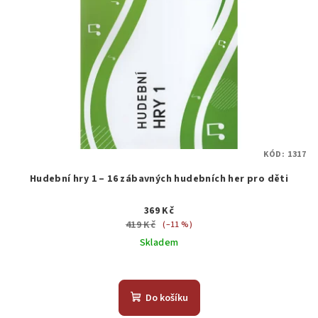
KÓD:
1317
Hudební hry 1 – 16 zábavných hudebních her pro děti
369 Kč
419 Kč
(–11 %)
Skladem
Do košíku