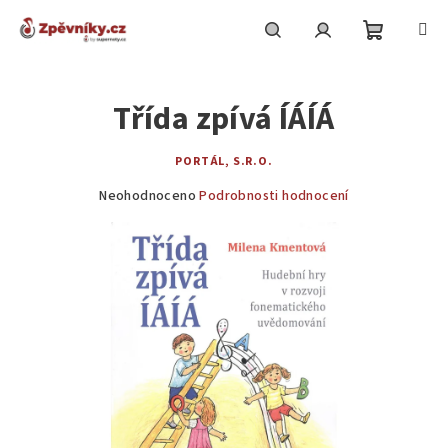
Přejít
na
obsah
Nákupní
Hledat
Přihlášení
Třída zpívá ÍÁÍÁ
košík
PORTÁL, S.R.O.
Průměrné
Neohodnoceno
Podrobnosti hodnocení
hodnocení
produktu
je
0,0
z
5
hvězdiček.