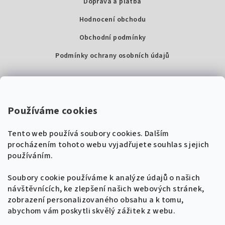
Doprava a platba
Hodnocení obchodu
Obchodní podmínky
Podmínky ochrany osobních údajů
Kontakty
Super Noty, s.r.o.
Používáme cookies
Na struze 227/1, Praha 1
Tento web používá soubory cookies. Dalším
IČ: 04568672
procházením tohoto webu vyjadřujete souhlas s jejich
používáním.
Zákaznická podpora
+420 604 485 792
Naladíme tě na nové zpěvníky!
Soubory cookie používáme k analýze údajů o našich
🎸
návštěvnících, ke zlepšení našich webových stránek,
Získej tipy, novinky a
10 % slevu
na první
info@supernoty.cz
zobrazení personalizovaného obsahu a k tomu,
objednávku.
V pracovních dnech od 8:00 do 17:00
abychom vám poskytli skvělý zážitek z webu.