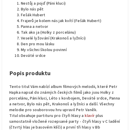
Nestůj a pojď (Páni kluci)
Bylo nás pět
Fešák Hubert
Frajerů je kolem nás jak kvítí (Fešák Hubert)
Panna a netvor
Tak ako ja (Holky z porcelánu)
Veselé lyžování (Krakonoš a lyžníci)
Den pro mou lásku
My všichni školou povinní
Deváté srdce
Popis produktu
Tento titul Vám nabízí album filmových melodii, které Petr
Hapka napsal do známých českých filmů jako jsou Holky z
porcelánu, Páni kluci, Léto s kovbojem, Deváté srdce, Panna
a netvor, Bylo nás pět, Krakonoš a lyžníci a další. Všechny
melodie pro souborovou hru upravil Petr Vaněk.
Titul obsahuje partituru pro čtyři hlasy a
klavír
plus
samostatně vložené rozepsané party - čtyři hlasy v C ladění
(čtvrtý hlas je basovém klíči) a první tři hlasy v Bb