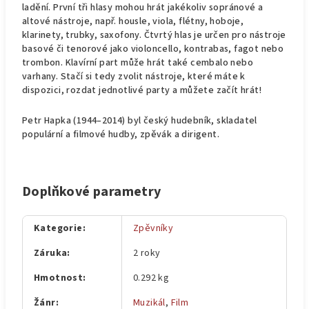
ladění. První tři hlasy mohou hrát jakékoliv sopránové a
altové nástroje, např. housle, viola, flétny, hoboje,
klarinety, trubky, saxofony. Čtvrtý hlas je určen pro nástroje
basové či tenorové jako violoncello, kontrabas, fagot nebo
trombon. Klavírní part může hrát také cembalo nebo
varhany. Stačí si tedy zvolit nástroje, které máte k
dispozici, rozdat jednotlivé party a můžete začít hrát!
Petr Hapka (1944–2014) byl český hudebník, skladatel
populární a filmové hudby, zpěvák a dirigent.
Doplňkové parametry
Kategorie
:
Zpěvníky
Záruka
:
2 roky
Hmotnost
:
0.292 kg
Žánr
:
Muzikál
,
Film