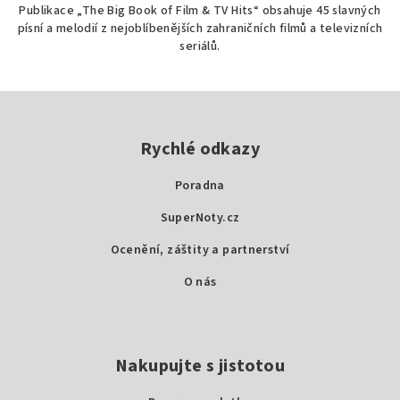
Publikace „The Big Book of Film & TV Hits“ obsahuje 45 slavných
písní a melodií z nejoblíbenějších zahraničních filmů a televizních
seriálů.
Z
á
p
Rychlé odkazy
a
Poradna
t
SuperNoty.cz
í
Ocenění, záštity a partnerství
O nás
Nakupujte s jistotou