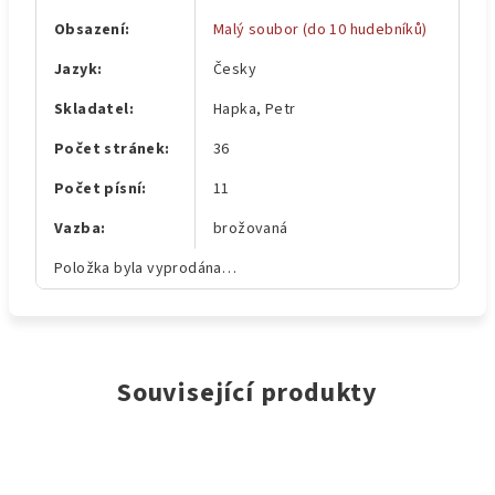
Obsazení
:
Malý soubor (do 10 hudebníků)
Jazyk
:
Česky
Skladatel
:
Hapka, Petr
Počet stránek
:
36
Počet písní
:
11
Vazba
:
brožovaná
Položka byla vyprodána…
Související produkty