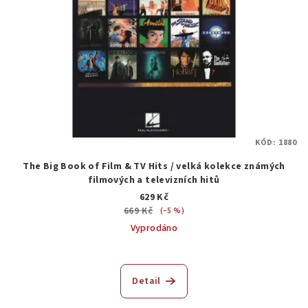
KÓD:
1880
The Big Book of Film & TV Hits / velká kolekce známých
filmových a televizních hitů
629 Kč
669 Kč
(–5 %)
Vyprodáno
Detail