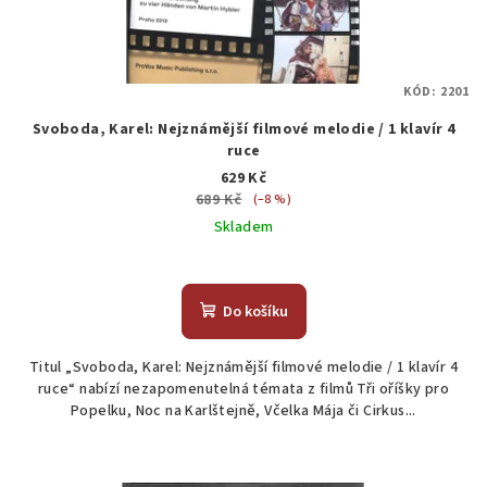
KÓD:
2201
Svoboda, Karel: Nejznámější filmové melodie / 1 klavír 4
ruce
629 Kč
689 Kč
(–8 %)
Skladem
Do košíku
Titul „Svoboda, Karel: Nejznámější filmové melodie / 1 klavír 4
ruce“ nabízí nezapomenutelná témata z filmů Tři oříšky pro
Popelku, Noc na Karlštejně, Včelka Mája či Cirkus...