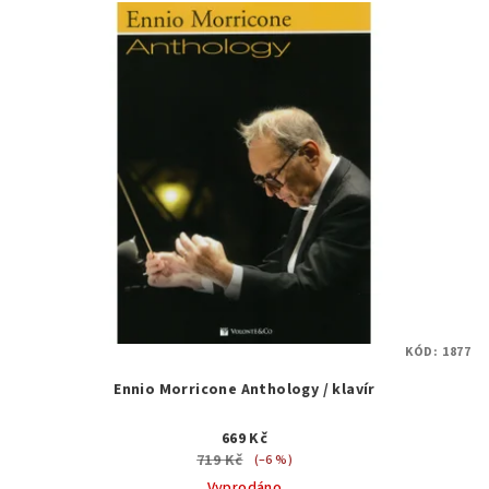
KÓD:
1877
Ennio Morricone Anthology / klavír
669 Kč
719 Kč
(–6 %)
Vyprodáno