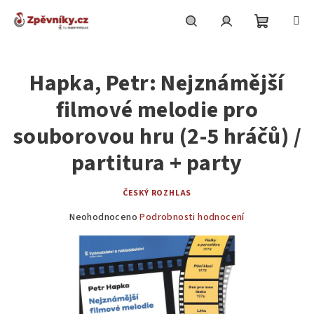
Přejít
na
obsah
Nákupní
Hledat
Přihlášení
Hapka, Petr: Nejznámější
košík
filmové melodie pro
souborovou hru (2-5 hráčů) /
partitura + party
ČESKÝ ROZHLAS
Průměrné
Neohodnoceno
Podrobnosti hodnocení
hodnocení
produktu
je
0,0
z
5