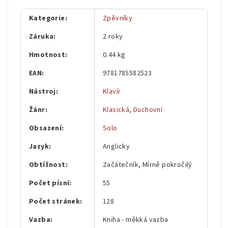
Kategorie
:
Zpěvníky
Záruka
:
2 roky
Hmotnost
:
0.44 kg
EAN
:
9781785582523
Nástroj
:
Klavír
Žánr
:
Klasická
,
Duchovní
Obsazení
:
Solo
Jazyk
:
Anglicky
Obtížnost
:
Začátečník, Mírně pokročilý
Počet písní
:
55
Počet stránek
:
128
Vazba
:
Kniha - měkká vazba