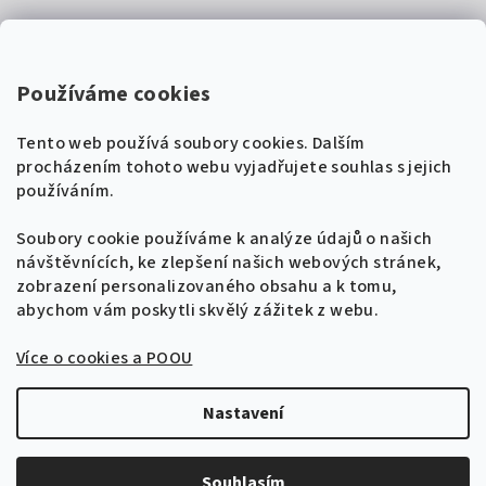
Kontakty
Super Noty, s.r.o.
Používáme cookies
Na struze 227/1, Praha 1
Tento web používá soubory cookies. Dalším
IČ: 04568672
procházením tohoto webu vyjadřujete souhlas s jejich
používáním.
Zákaznická podpora
+420 604 485 792
Naladíme tě na nové zpěvníky!
Soubory cookie používáme k analýze údajů o našich
🎸
návštěvnících, ke zlepšení našich webových stránek,
Získej tipy, novinky a
10 % slevu
na první
info@supernoty.cz
zobrazení personalizovaného obsahu a k tomu,
objednávku.
V pracovních dnech od 8:00 do 17:00
abychom vám poskytli skvělý zážitek z webu.
Bezpečná platba kartou
Více o cookies a POOU
Přihlásit se k odběru
VISA
Zásady zpracování osobních údajů
Nastavení
Copyright 2026
Zpěvníky.cz
. Všechna práva vyhrazena.
Upravit nastavení cookies
Souhlasím