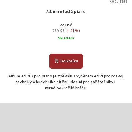
KÓD:
1881
Album etud 2 piano
229 Kč
259 Kč
(–11 %)
Skladem
Do košíku
Album etud 2 pro piano je zpěvník s výběrem etud pro rozvoj
techniky a hudebního cítění, ideální pro začátečníky i
mírně pokročilé hráče.
Z
á
p
a