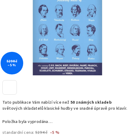
5
hvězdiček.
529 Kč
–5 %
Tato publikace Vám nabízí více než
50 známých skladeb
světových skladatelů klasické hudby ve snadné úpravě pro klavír.
Položka byla vyprodána…
standardní cena:
529 Kč
–5 %