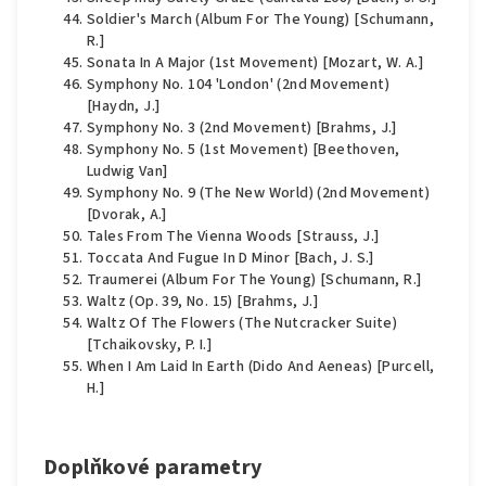
Soldier's March (Album For The Young) [Schumann,
R.]
Sonata In A Major (1st Movement) [Mozart, W. A.]
Symphony No. 104 'London' (2nd Movement)
[Haydn, J.]
Symphony No. 3 (2nd Movement) [Brahms, J.]
Symphony No. 5 (1st Movement) [Beethoven,
Ludwig Van]
Symphony No. 9 (The New World) (2nd Movement)
[Dvorak, A.]
Tales From The Vienna Woods [Strauss, J.]
Toccata And Fugue In D Minor [Bach, J. S.]
Traumerei (Album For The Young) [Schumann, R.]
Waltz (Op. 39, No. 15) [Brahms, J.]
Waltz Of The Flowers (The Nutcracker Suite)
[Tchaikovsky, P. I.]
When I Am Laid In Earth (Dido And Aeneas) [Purcell,
H.]
Doplňkové parametry