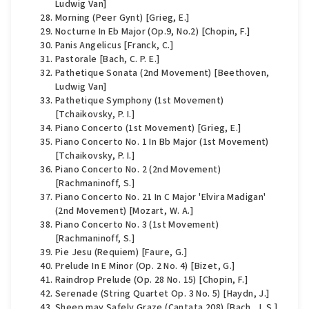
Ludwig Van]
Morning (Peer Gynt) [Grieg, E.]
Nocturne In Eb Major (Op.9, No.2) [Chopin, F.]
Panis Angelicus [Franck, C.]
Pastorale [Bach, C. P. E.]
Pathetique Sonata (2nd Movement) [Beethoven,
Ludwig Van]
Pathetique Symphony (1st Movement)
[Tchaikovsky, P. I.]
Piano Concerto (1st Movement) [Grieg, E.]
Piano Concerto No. 1 In Bb Major (1st Movement)
[Tchaikovsky, P. I.]
Piano Concerto No. 2 (2nd Movement)
[Rachmaninoff, S.]
Piano Concerto No. 21 In C Major 'Elvira Madigan'
(2nd Movement) [Mozart, W. A.]
Piano Concerto No. 3 (1st Movement)
[Rachmaninoff, S.]
Pie Jesu (Requiem) [Faure, G.]
Prelude In E Minor (Op. 2 No. 4) [Bizet, G.]
Raindrop Prelude (Op. 28 No. 15) [Chopin, F.]
Serenade (String Quartet Op. 3 No. 5) [Haydn, J.]
Sheep may Safely Graze (Cantata 208) [Bach, J. S.]