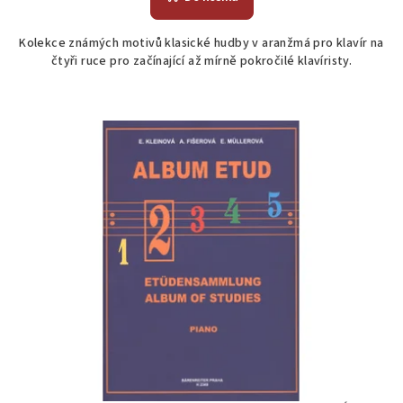
je
5,0
Kolekce známých motivů klasické hudby v aranžmá pro klavír na
z
čtyři ruce pro začínající až mírně pokročilé klavíristy.
5
hvězdiček.