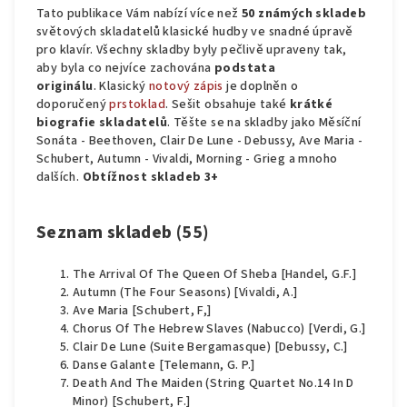
Tato publikace Vám nabízí více než
50 známých skladeb
světových skladatelů klasické hudby ve snadné úpravě
pro klavír. Všechny skladby byly pečlivě upraveny tak,
aby byla co nejvíce zachována
podstata
originálu
. Klasický
notový zápis
je doplněn o
doporučený
prstoklad
. Sešit obsahuje také
krátké
biografie skladatelů
. Těšte se na skladby jako Měsíční
Sonáta - Beethoven, Clair De Lune - Debussy, Ave Maria -
Schubert, Autumn - Vivaldi, Morning - Grieg a mnoho
dalších.
Obtížnost skladeb 3+
Seznam skladeb (55)
The Arrival Of The Queen Of Sheba [Handel, G.F.]
Autumn (The Four Seasons) [Vivaldi, A.]
Ave Maria [Schubert, F,]
Chorus Of The Hebrew Slaves (Nabucco) [Verdi, G.]
Clair De Lune (Suite Bergamasque) [Debussy, C.]
Danse Galante [Telemann, G. P.]
Death And The Maiden (String Quartet No.14 In D
Minor) [Schubert, F.]