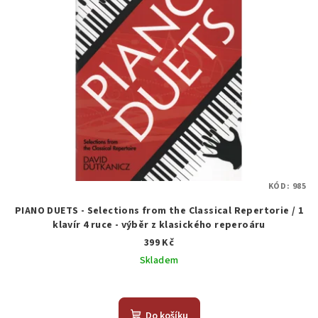
KÓD:
985
PIANO DUETS - Selections from the Classical Repertorie / 1
klavír 4 ruce - výběr z klasického reperoáru
399 Kč
Skladem
Průměrné
hodnocení
produktu
Do košíku