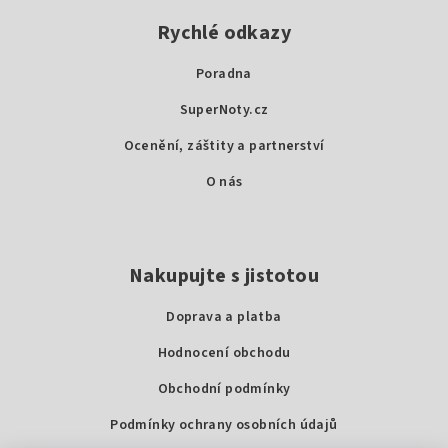
t
Rychlé odkazy
í
Poradna
SuperNoty.cz
Ocenění, záštity a partnerství
O nás
Nakupujte s jistotou
Doprava a platba
Hodnocení obchodu
Obchodní podmínky
Podmínky ochrany osobních údajů