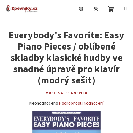
Přejít
na
obsah
Nákupní
Hledat
Přihlášení
P
o
Everybody's Favorite: Easy
košík
s
Piano Pieces / oblíbené
t
r
skladby klasické hudby ve
a
snadné úpravě pro klavír
n
(modrý sešit)
n
í
MUSIC SALES AMERICA
p
a
Průměrné
Neohodnoceno
Podrobnosti hodnocení
hodnocení
n
produktu
e
je
0,0
l
z