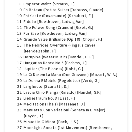
Emperor Waltz [Strauss, J.]
En Bateau (Petite Suite) [Debussy, Claude]
Entr'acte (Rosamunde) [Schubert, F.]
Fidelio [Beethoven, Ludwig Van]
The Folwer Song (Cramen) [Bizet, G.]
Fur Elise [Beethoven, Ludwig Van]
Grande Valse Brilliante (Op.18) [Chopin, F.]
The Hebrides Overture (Fingal's Cave)
[Mendelssohn, F.]
Hornpipe (Water Music) [Handel, G. F.]
Hungarian Dance No.5 [Brahms, J.]
Jupiter (The Planets) [Holst, G.]
La Ci Darem La Mano (Don Giovanni) [Mozart, W. A.]
La Donna E Mobile (Rogoletto) [Verdi, G.]
Larghetto [Scarlatti, D.]
Lascia Ch'io Pianga (Rinaldo) [Handel, G.F.]
Liebestraum No. 3 [Liszt, F.]
Meditation (Thais) [Massenet, J.]
Menuetto Con Variazioni (Sonata In D Major)
[Haydn, J.]
Minuet In G Minor [Bach, J. S.]
Moonlight Sonata (1st Movement) [Beethoven,