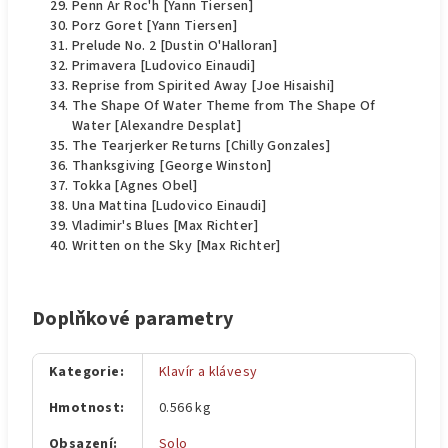
Penn Ar Roc'h [Yann Tiersen]
Porz Goret [Yann Tiersen]
Prelude No. 2 [Dustin O'Halloran]
Primavera [Ludovico Einaudi]
Reprise from Spirited Away [Joe Hisaishi]
The Shape Of Water Theme from The Shape Of
Water [Alexandre Desplat]
The Tearjerker Returns [Chilly Gonzales]
Thanksgiving [George Winston]
Tokka [Agnes Obel]
Una Mattina [Ludovico Einaudi]
Vladimir's Blues [Max Richter]
Written on the Sky [Max Richter]
Doplňkové parametry
Kategorie
:
Klavír a klávesy
Hmotnost
:
0.566 kg
Obsazení
:
Solo