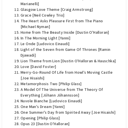
Marianelli]
Glasgow Love Theme [Craig Armstrong]
Grace [Neil Cowley Trio]
The Heart Asks Pleasure First from The Piano
[Michael Nyman]
Home from The Beauty Inside [Dustin O'Halloran]
In The Morning Light [Yanni]
Le Onde [Ludovico Einaudi]
Light of the Seven from Game Of Thrones [Ramin
Djawadi]
Lion Theme from Lion [Dustin O'Halloran & Hauschka]
Love [David Foster]
Merry-Go-Round Of Life from Howl's Moving Castle
[Joe Hisaishi]
Metamorphosis Two [Philip Glass]
A Model Of The Universe from The Theory Of
Everything [Jóhann Jóhannsson]
Nuvole Bianche [Ludovico Einaudi]
One Man's Dream [Yanni]
One Summer's Day from Spirited Away [Joe Hisaishi]
Opening [Philip Glass]
Opus 23 [Dustin O'Halloran]