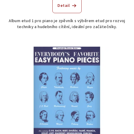
produktu
Detail
je
4,0
Album etud 1 pro piano je zpěvník s výběrem etud pro rozvoj
z
techniky a hudebního cítění, ideální pro začátečníky.
5
hvězdiček.