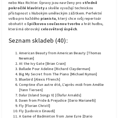
nebo Max Richter. Úpravy jsou navrženy pro
středně
pokročilé klavíristy
a skvěle vyvažují technickou
přístupnost s hlubokým uměleckým zážitkem. Perfektní
volba pro každého
pianistu
, který chce svůj repertoár
obohatit o
špičkovou současnou tvorbu
a hrát hudbu,
která má obrovský
celosvětový úspěch
.
Seznam skladeb (40):
American Beauty from American Beauty [Thomas
Newman]
At the Ivy Gate [Brian Crain]
Ballade Pour Adeline [Richard Clayderman]
Big My Secret from The Piano [Michael Nyman]
Bluebird [Alexis Ffrench]
Comptine d'un autre été, L'après-midi from Amélie
[Yann Tiersen]
Dalur (Island Songs V) [Ólafur Arnalds]
Dawn from Pride & Prejudice [Dario Marianelli]
Fly [Florian Christl]
Fly [Ludovico Einaudi]
A Game of Badminton from Jane Eyre [Dario