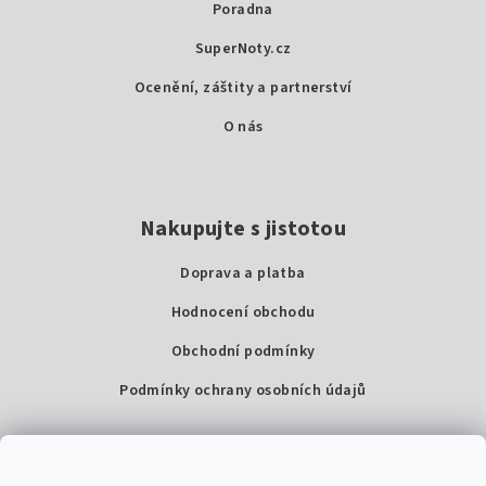
Poradna
t
SuperNoty.cz
í
Ocenění, záštity a partnerství
O nás
Nakupujte s jistotou
Doprava a platba
Hodnocení obchodu
Obchodní podmínky
Podmínky ochrany osobních údajů
Kontakty