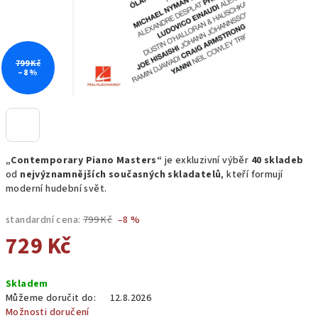
799 Kč
–8 %
„Contemporary Piano Masters“
je exkluzivní výběr
40 skladeb
od
nejvýznamnějších současných skladatelů
, kteří formují
moderní hudební svět.
standardní cena:
799 Kč
–8 %
729 Kč
Měrná
Skladem
cena:
Můžeme doručit do:
12.8.2026
Možnosti doručení