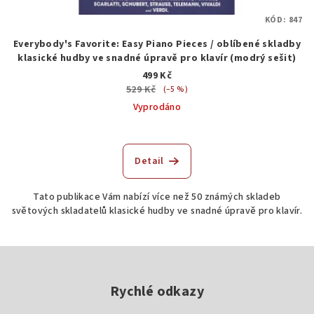
KÓD:
847
Everybody's Favorite: Easy Piano Pieces / oblíbené skladby
klasické hudby ve snadné úpravě pro klavír (modrý sešit)
499 Kč
529 Kč
(–5 %)
Vyprodáno
Detail
Tato publikace Vám nabízí více než 50 známých skladeb
světových skladatelů klasické hudby ve snadné úpravě pro klavír.
Z
á
p
Rychlé odkazy
a