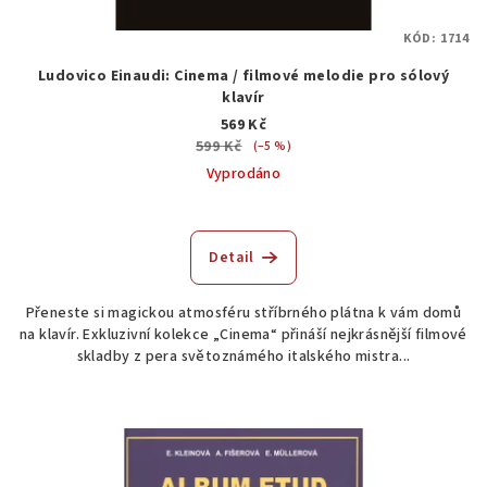
KÓD:
1714
Ludovico Einaudi: Cinema / filmové melodie pro sólový
klavír
569 Kč
599 Kč
(–5 %)
Vyprodáno
Detail
Přeneste si magickou atmosféru stříbrného plátna k vám domů
na klavír. Exkluzivní kolekce „Cinema“ přináší nejkrásnější filmové
skladby z pera světoznámého italského mistra...