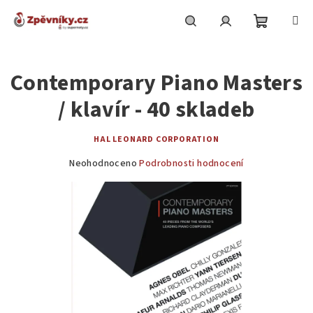
Přejít
na
obsah
Nákupní
Hledat
Přihlášení
Contemporary Piano Masters
košík
/ klavír - 40 skladeb
HAL LEONARD CORPORATION
Průměrné
Neohodnoceno
Podrobnosti hodnocení
hodnocení
produktu
je
0,0
z
5
hvězdiček.