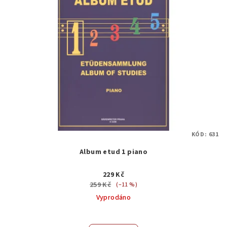
KÓD:
631
Album etud 1 piano
229 Kč
259 Kč
(–11 %)
Vyprodáno
Průměrné
hodnocení