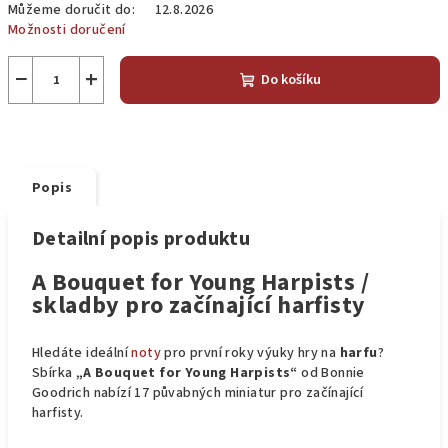
Můžeme doručit do:
12.8.2026
Možnosti doručení
−
+
Do košíku
Popis
Detailní popis produktu
A Bouquet for Young Harpists /
skladby pro začínající harfisty
Hledáte ideální
noty
pro první roky výuky hry na
harfu
?
Sbírka
„A Bouquet for Young Harpists“
od Bonnie
Goodrich nabízí 17 půvabných miniatur pro začínající
harfisty.