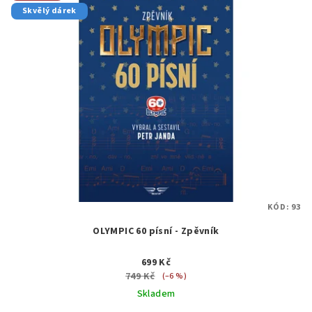
Skvělý dárek
KÓD:
93
OLYMPIC 60 písní - Zpěvník
699 Kč
749 Kč
(–6 %)
Skladem