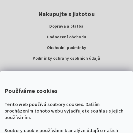
Nakupujte s jistotou
Doprava a platba
Hodnocení obchodu
Obchodní podmínky
Podmínky ochrany osobních údajů
Kontakty
Super Noty, s.r.o.
Používáme cookies
Na struze 227/1, Praha 1
Tento web používá soubory cookies. Dalším
IČ: 04568672
procházením tohoto webu vyjadřujete souhlas s jejich
používáním.
Zákaznická podpora
+420 604 485 792
Naladíme tě na nové zpěvníky!
Soubory cookie používáme k analýze údajů o našich
🎸