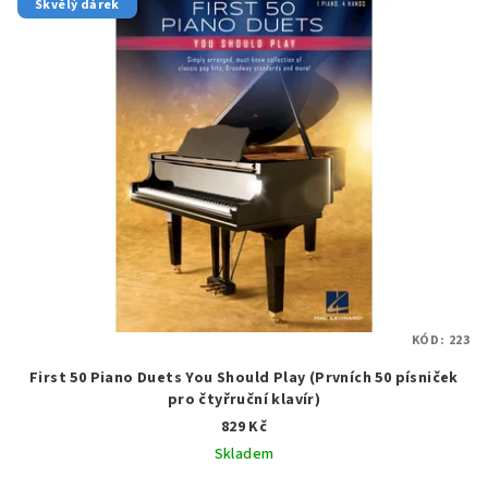
Skvělý dárek
KÓD:
223
First 50 Piano Duets You Should Play (Prvních 50 písniček
pro čtyřruční klavír)
829 Kč
Skladem