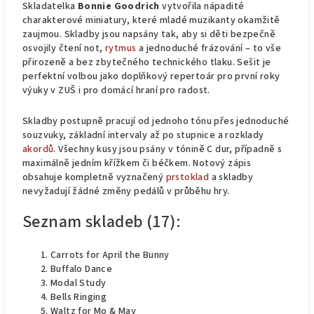
Skladatelka
Bonnie Goodrich
vytvořila nápadité
charakterové miniatury, které mladé muzikanty okamžitě
zaujmou. Skladby jsou napsány tak, aby si děti bezpečně
osvojily čtení not,
rytmus
a jednoduché frázování – to vše
přirozeně a bez zbytečného technického tlaku. Sešit je
perfektní volbou jako doplňkový repertoár pro první roky
výuky v ZUŠ i pro domácí hraní pro radost.
Skladby postupně pracují od jednoho tónu přes jednoduché
souzvuky, základní intervaly až po stupnice a rozklady
akordů
. Všechny kusy jsou psány v tónině C dur, případně s
maximálně jedním křížkem či béčkem. Notový zápis
obsahuje kompletně vyznačený
prstoklad
a skladby
nevyžadují žádné změny pedálů v průběhu hry.
Seznam skladeb (17):
Carrots for April the Bunny
Buffalo Dance
Modal Study
Bells Ringing
Waltz for Mo & May