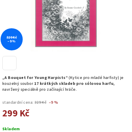
329 Kč
–9 %
„A Bouquet for Young Harpists“
(Kytice pro mladé harfisty) je
kouzelný soubor
17 krátkých skladeb pro sólovou harfu
,
navržený speciálně pro začínající hráče.
standardní cena:
329 Kč
–9 %
299 Kč
Měrná
Skladem
cena: