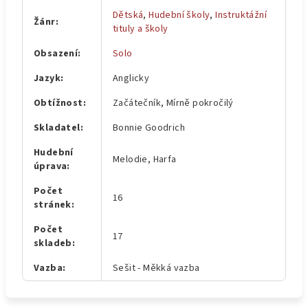
Dětská
,
Hudební školy
,
Instruktážní
Žánr
:
tituly a školy
Obsazení
:
Solo
Jazyk
:
Anglicky
Obtížnost
:
Začátečník, Mírně pokročilý
Skladatel
:
Bonnie Goodrich
Hudební
Melodie, Harfa
úprava
:
Počet
16
stránek
:
Počet
17
skladeb
:
Vazba
:
Sešit - Měkká vazba