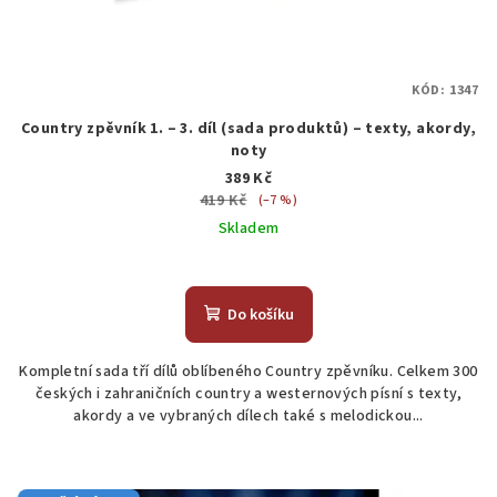
KÓD:
1347
Country zpěvník 1. – 3. díl (sada produktů) – texty, akordy,
noty
389 Kč
419 Kč
(–7 %)
Skladem
Do košíku
Kompletní sada tří dílů oblíbeného Country zpěvníku. Celkem 300
českých i zahraničních country a westernových písní s texty,
akordy a ve vybraných dílech také s melodickou...