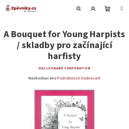
Přejít
na
obsah
Nákupní
Hledat
Přihlášení
A Bouquet for Young Harpists
košík
/ skladby pro začínající
harfisty
HAL LEONARD CORPORATION
Průměrné
Neohodnoceno
Podrobnosti hodnocení
hodnocení
produktu
je
0,0
z
5
hvězdiček.