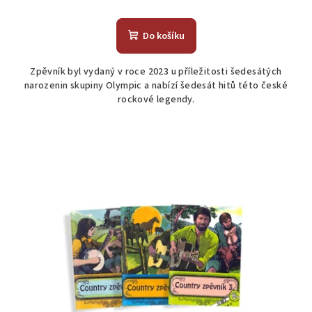
Průměrné
hodnocení
produktu
Do košíku
je
5,0
Zpěvník byl vydaný v roce 2023 u příležitosti šedesátých
z
narozenin skupiny Olympic a nabízí šedesát hitů této české
5
rockové legendy.
hvězdiček.