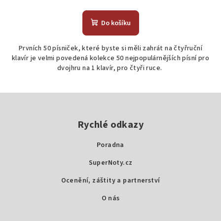
Průměrné
hodnocení
produktu
Do košíku
je
5,0
Prvních 50 písniček, které byste si měli zahrát na čtyřruční
z
klavír je velmi povedená kolekce 50 nejpopulárnějších písní pro
5
dvojhru na 1 klavír, pro čtyři ruce.
hvězdiček.
Z
á
p
Rychlé odkazy
a
Poradna
t
SuperNoty.cz
í
Ocenění, záštity a partnerství
O nás