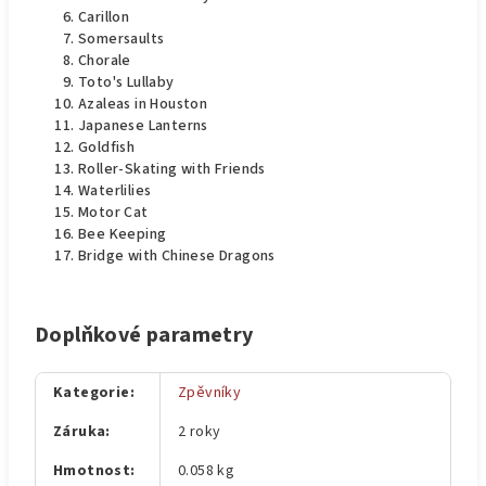
Carillon
Somersaults
Chorale
Toto's Lullaby
Azaleas in Houston
Japanese Lanterns
Goldfish
Roller-Skating with Friends
Waterlilies
Motor Cat
Bee Keeping
Bridge with Chinese Dragons
Doplňkové parametry
Kategorie
:
Zpěvníky
Záruka
:
2 roky
Hmotnost
:
0.058 kg