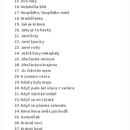
Dva roky
Holubička bílá
Hospůdko, hospůdko malá
Hradišťanka
Jak je krásná
Jaký je to hezký
Jarní kraj
Jarní špacíry
Jarní vody
Ještě husy nekejhaly
Jihočeské vesnice
Jihočeskou krajinou
Jsi štěstím mým
K Lomnici cesta
Kdyby byly moje
Když jsem šel včera z večera
Když odchází mládí
Když se mi stýská
Když se pšenka zelenala
Kmochova směs pochodů
Kominíček
Krásné noci
Krásný kout