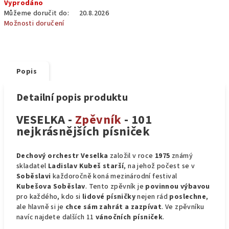
Vyprodáno
cena:
Můžeme doručit do:
20.8.2026
Možnosti doručení
Popis
Detailní popis produktu
VESELKA -
Zpěvník
- 101
nejkrásnějších písniček
Dechový orchestr Veselka
založil v roce
1975
známý
skladatel
Ladislav Kubeš starší
, na jehož počest se v
Soběslavi
každoročně koná mezinárodní festival
Kubešova Soběslav
. Tento zpěvník je
povinnou výbavou
pro každého, kdo si
lidové písničky
nejen rád
poslechne
,
ale hlavně si je
chce sám zahrát a zazpívat
. Ve zpěvníku
navíc najdete dalších 11
vánočních písniček
.