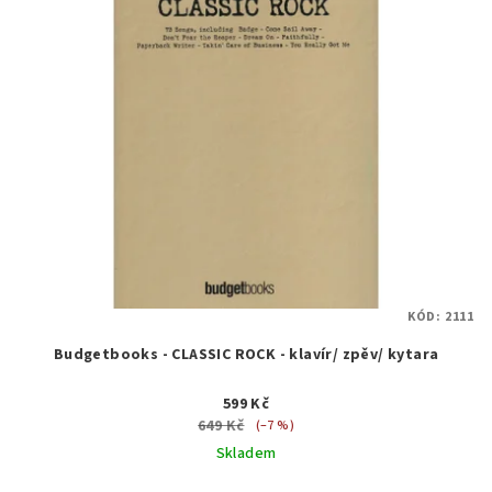
KÓD:
2111
Budgetbooks - CLASSIC ROCK - klavír/ zpěv/ kytara
599 Kč
649 Kč
(–7 %)
Skladem