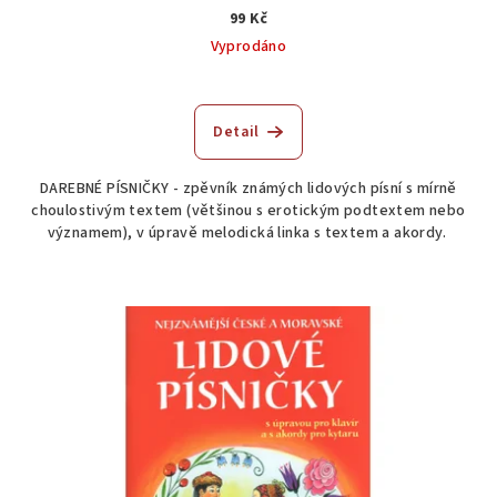
99 Kč
Vyprodáno
Průměrné
hodnocení
produktu
Detail
je
5,0
DAREBNÉ PÍSNIČKY - zpěvník známých lidových písní s mírně
z
choulostivým textem (většinou s erotickým podtextem nebo
5
významem), v úpravě melodická linka s textem a akordy.
hvězdiček.