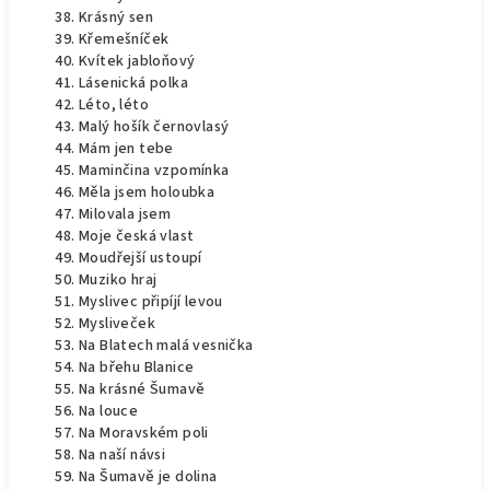
Krásný sen
Křemešníček
Kvítek jabloňový
Lásenická polka
Léto, léto
Malý hošík černovlasý
Mám jen tebe
Maminčina vzpomínka
Měla jsem holoubka
Milovala jsem
Moje česká vlast
Moudřejší ustoupí
Muziko hraj
Myslivec připíjí levou
Mysliveček
Na Blatech malá vesnička
Na břehu Blanice
Na krásné Šumavě
Na louce
Na Moravském poli
Na naší návsi
Na Šumavě je dolina