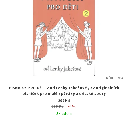
KÓD:
1964
PÍSNIČKY PRO DĚTI 2 od Lenky Jakešové / 52 originálních
písniček pro malé zpěváky a dětské sbory
269 Kč
289 Kč
(–6 %)
Skladem