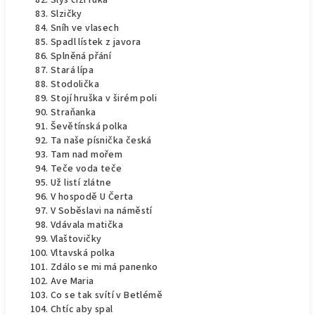
Slyš cizí ruka
Slzičky
Sníh ve vlasech
Spadl lístek z javora
Splněná přání
Stará lípa
Stodolička
Stojí hruška v širém poli
Straňanka
Ševětínská polka
Ta naše písnička česká
Tam nad mořem
Teče voda teče
Už listí zlátne
V hospodě U Čerta
V Soběslavi na náměstí
Vdávala matička
Vlaštovičky
Vltavská polka
Zdálo se mi má panenko
Ave Maria
Co se tak svítí v Betlémě
Chtíc aby spal