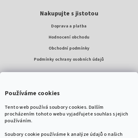
Nakupujte s jistotou
Doprava a platba
Hodnocení obchodu
Obchodní podmínky
Podmínky ochrany osobních údajů
Kontakty
Super Noty, s.r.o.
Používáme cookies
Na struze 227/1, Praha 1
Tento web používá soubory cookies. Dalším
IČ: 04568672
procházením tohoto webu vyjadřujete souhlas s jejich
používáním.
Zákaznická podpora
+420 604 485 792
Naladíme tě na nové zpěvníky!
Soubory cookie používáme k analýze údajů o našich
🎸