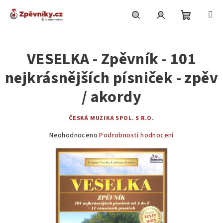
Přejít
na
obsah
Nákupní
Hledat
Přihlášení
VESELKA - Zpěvník - 101
košík
nejkrásnějších písniček - zpěv
/ akordy
ČESKÁ MUZIKA SPOL. S R.O.
Průměrné
Neohodnoceno
Podrobnosti hodnocení
hodnocení
produktu
je
0,0
z
5
hvězdiček.