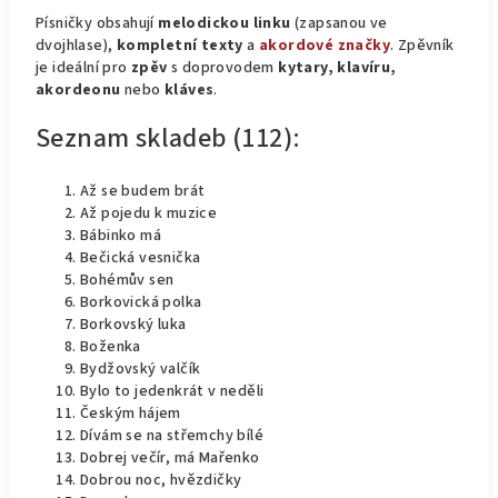
Písničky obsahují
melodickou linku
(zapsanou ve
dvojhlase),
kompletní texty
a
akordové značky
. Zpěvník
je ideální pro
zpěv
s doprovodem
kytary, klavíru,
akordeonu
nebo
kláves
.
Seznam skladeb (112):
Až se budem brát
Až pojedu k muzice
Bábinko má
Bečická vesnička
Bohémův sen
Borkovická polka
Borkovský luka
Boženka
Bydžovský valčík
Bylo to jedenkrát v neděli
Českým hájem
Dívám se na střemchy bílé
Dobrej večír, má Mařenko
Dobrou noc, hvězdičky