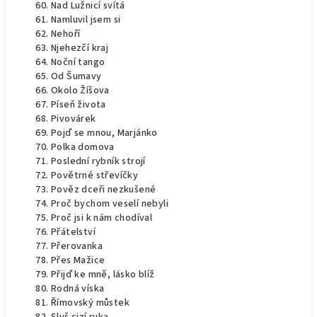
Nad Lužnicí svítá
Namluvil jsem si
Nehoří
Njehezčí kraj
Noční tango
Od Šumavy
Okolo Žíšova
Píseň života
Pivovárek
Pojď se mnou, Marjánko
Polka domova
Poslední rybník strojí
Povětrné střevíčky
Pověz dceři nezkušené
Proč bychom veselí nebyli
Proč jsi k nám chodíval
Přátelství
Přerovanka
Přes Mažice
Přijď ke mně, lásko blíž
Rodná víska
Římovský můstek