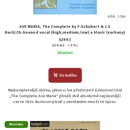
KÓD:
1790
AVE MARIA, The Complete by F.Schubert & J.S
Bach/Ch.Gounod vocal (high,medium,low) a klavír (varhany)
529 Kč
579 Kč
(–8 %)
Skladem
Do košíku
Nejkompletnější sbírka, jakou si lze představit! Exkluzivní titul
„The Complete Ave Maria“ přináší dvě absolutně nejslavnější
verze této duchovní písně v nevídaném množství úprav.
Novinka