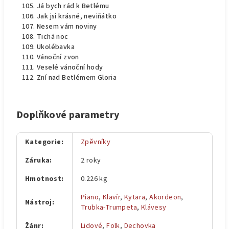
Já bych rád k Betlému
Jak jsi krásné, neviňátko
Nesem vám noviny
Tichá noc
Ukolébavka
Vánoční zvon
Veselé vánoční hody
Zní nad Betlémem Gloria
Doplňkové parametry
Kategorie
:
Zpěvníky
Záruka
:
2 roky
Hmotnost
:
0.226 kg
Piano
,
Klavír
,
Kytara
,
Akordeon
,
Nástroj
:
Trubka-Trumpeta
,
Klávesy
Žánr
:
Lidové
,
Folk
,
Dechovka