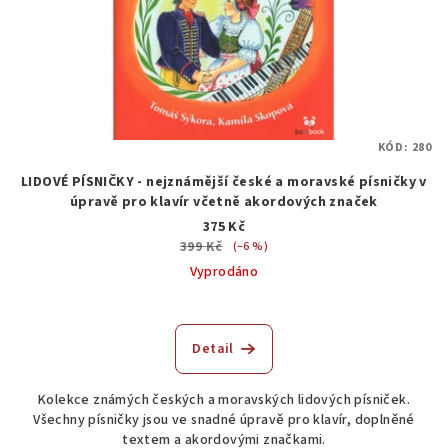
KÓD:
280
LIDOVÉ PÍSNIČKY - nejznámější české a moravské písničky v
úpravě pro klavír včetně akordových značek
375 Kč
399 Kč
(–6 %)
Vyprodáno
Detail
Kolekce známých českých a moravských lidových písniček.
Všechny písničky jsou ve snadné úpravě pro klavír, doplněné
textem a akordovými značkami.