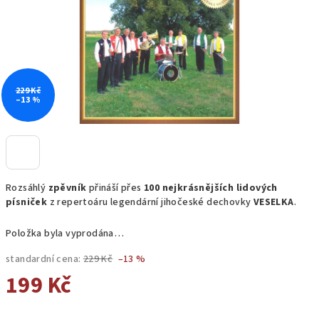
229 Kč
–13 %
Rozsáhlý
zpěvník
přináší přes
100 nejkrásnějších lidových
písniček
z repertoáru legendární jihočeské dechovky
VESELKA
.
Položka byla vyprodána…
standardní cena:
229 Kč
–13 %
199 Kč
Měrná