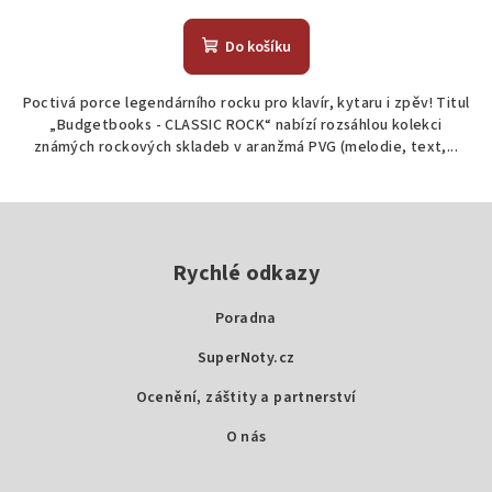
Do košíku
Poctivá porce legendárního rocku pro klavír, kytaru i zpěv! Titul
„Budgetbooks - CLASSIC ROCK“ nabízí rozsáhlou kolekci
známých rockových skladeb v aranžmá PVG (melodie, text,...
Z
á
p
Rychlé odkazy
a
Poradna
t
SuperNoty.cz
í
Ocenění, záštity a partnerství
O nás