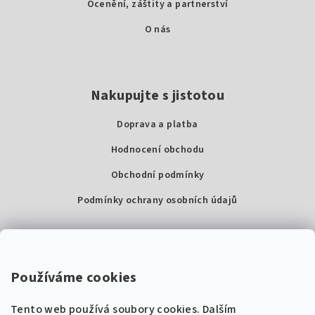
Ocenění, záštity a partnerství
O nás
Nakupujte s jistotou
Doprava a platba
Hodnocení obchodu
Obchodní podmínky
Podmínky ochrany osobních údajů
Kontakty
Super Noty, s.r.o.
Používáme cookies
Na struze 227/1, Praha 1
Tento web používá soubory cookies. Dalším
IČ: 04568672