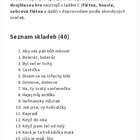
dvojhlasou hru
nástrojů v ladění C (
flétna, housle,
zobcová flétna
a další) s doprovodem podle akordových
značek.
Seznam skladeb (40)
Aby nás pán bůh miloval
Boleráz, boleráz
Byl večer tichý
Cestička
Dívám se na střechy bílé
Domove, domove
Ha, ty svatý vavřenečku
Hajej můj andílku
Heřmanský můstek
Jak jste, vy hvězdičky
Kapradí
Když do oka
Když jsem šel od milý
Kerá je ta hvězdička malá
Líto je mně, líto