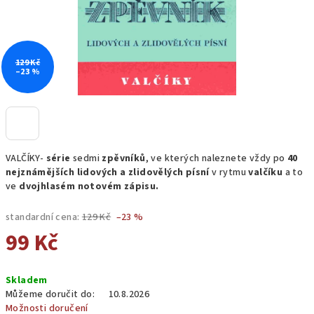
129 Kč
–23 %
VALČÍKY-
série
sedmi
zpěvníků
, ve kterých naleznete vždy po
40
nejznámějších lidových a zlidovělých písní
v rytmu
valčíku
a to
ve
dvojhlasém notovém zápisu.
standardní cena:
129 Kč
–23 %
99 Kč
Měrná
Skladem
cena:
Můžeme doručit do:
10.8.2026
Možnosti doručení