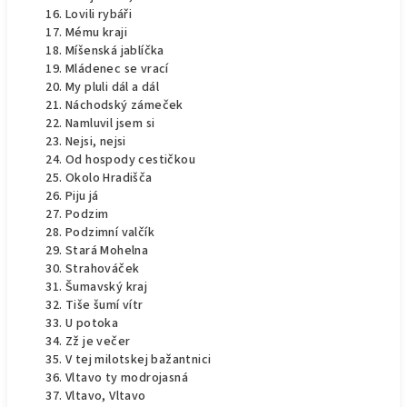
Lovili rybáři
Mému kraji
Míšenská jablíčka
Mládenec se vrací
My pluli dál a dál
Náchodský zámeček
Namluvil jsem si
Nejsi, nejsi
Od hospody cestičkou
Okolo Hradišča
Piju já
Podzim
Podzimní valčík
Stará Mohelna
Strahováček
Šumavský kraj
Tiše šumí vítr
U potoka
Zž je večer
V tej milotskej bažantnici
Vltavo ty modrojasná
Vltavo, Vltavo