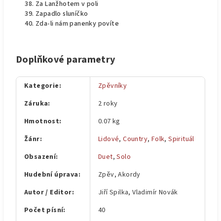
Za Lanžhotem v poli
Zapadlo sluníčko
Zda-li nám panenky povíte
Doplňkové parametry
Kategorie
:
Zpěvníky
Záruka
:
2 roky
Hmotnost
:
0.07 kg
Žánr
:
Lidové
,
Country
,
Folk
,
Spirituál
Obsazení
:
Duet
,
Solo
Hudební úprava
:
Zpěv, Akordy
Autor / Editor
:
Jiří Spilka, Vladimír Novák
Počet písní
:
40