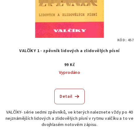
KÓD:
457
VALČÍKY 1 - zpěvník lidových a zlidovělých písní
99 Kč
Vyprodáno
Detail
VALČÍKY- série sedmi zpěvníků, ve kterých naleznete vždy po 40
nejznámějších lidových a zlidovělých písní v rytmu valčíku a to ve
dvojhlasém notovém zápisu.