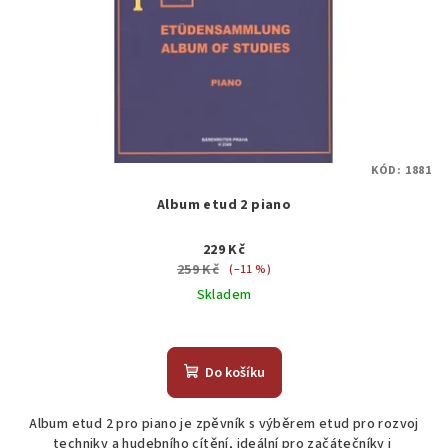
KÓD:
1881
Album etud 2 piano
229 Kč
259 Kč
(–11 %)
Skladem
Do košíku
Album etud 2 pro piano je zpěvník s výběrem etud pro rozvoj
techniky a hudebního cítění, ideální pro začátečníky i