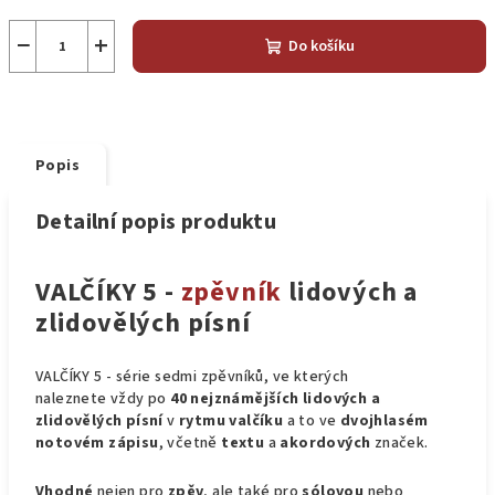
−
+
Do košíku
Popis
Detailní popis produktu
VALČÍKY 5 -
zpěvník
lidových a
zlidovělých písní
VALČÍKY 5 - série sedmi zpěvníků, ve kterých
naleznete vždy po
40 nejznámějších lidových a
zlidovělých písní
v
rytmu valčíku
a to ve
dvojhlasém
notovém zápisu
, včetně
textu
a
akordových
značek.
Vhodné
nejen pro
zpěv
, ale také pro
sólovou
nebo