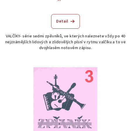
Detail
VALČÍKY- série sedmi zpěvníků, ve kterých naleznete vždy po 40
nejznámějších lidových a zlidovělých písní v rytmu valčíku a to ve
dvojhlasém notovém zápisu.