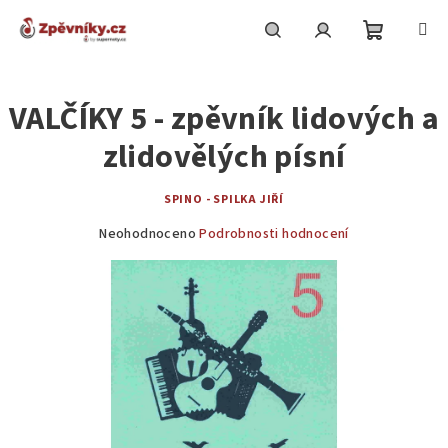
Přejít
na
obsah
Nákupní
Hledat
Přihlášení
VALČÍKY 5 - zpěvník lidových a
košík
zlidovělých písní
SPINO - SPILKA JIŘÍ
Průměrné
Neohodnoceno
Podrobnosti hodnocení
hodnocení
produktu
je
0,0
z
5
hvězdiček.