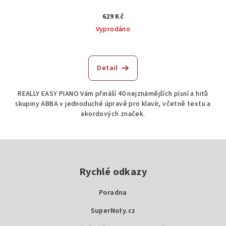
629 Kč
Vyprodáno
Detail
REALLY EASY PIANO Vám přináší 40 nejznámějších písní a hitů
skupiny ABBA v jednoduché úpravě pro klavír, včetně textu a
akordových značek.
Z
á
p
Rychlé odkazy
a
Poradna
t
SuperNoty.cz
í