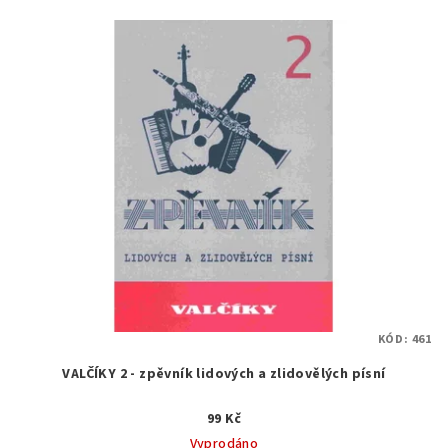
KÓD:
461
VALČÍKY 2 - zpěvník lidových a zlidovělých písní
99 Kč
Vyprodáno