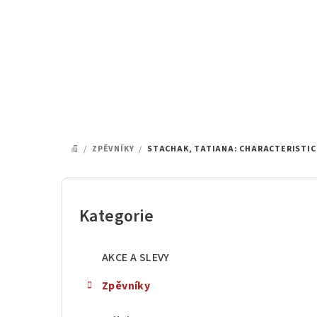
Přejít
na
obsah
/
ZPĚVNÍKY
/
STACHAK, TATIANA: CHARACTERISTIC 
DOMŮ
P
o
Kategorie
Přeskočit
kategorie
s
AKCE A SLEVY
t
Zpěvníky
r