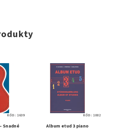
rodukty
KÓD:
1639
KÓD:
1882
 – Snadné
Album etud 3 piano