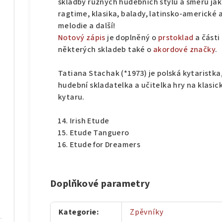
skladby různých hudebních stylů a směrů jako
ragtime, klasika, balady, latinsko-americké a
melodie a další!
Notový zápis
je doplněný o
prstoklad
a části
některých skladeb také o
akordové značky
.
Tatiana Stachak (*1973) je polská kytaristka
hudební skladatelka a učitelka hry na klasic
kytaru.
Irish Etude
Etude Tanguero
Etude for Dreamers
Doplňkové parametry
Kategorie
:
Zpěvníky