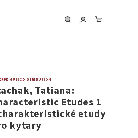
Hledat
Přihlášení
Nákupní
košík
ERPE MUSIC DISTRIBUTION
tachak, Tatiana:
haracteristic Etudes 1
 charakteristické etudy
ro kytary