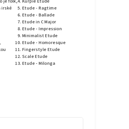
 je folk,
Kurpie Etude
 irské
Etude - Ragtime
Etude - Ballade
Etude in C Major
Etude - Impression
Minimalist Etude
,
Etude - Homoresque
kou
Fingerstyle Etude
Scale Etude
Etude - Milonga