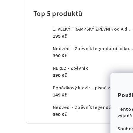
Top 5 produktů
1. VELKÝ TRAMPSKÝ ZPĚVNÍK od A do Z - texty akordy
199 Kč
Nedvědi - Zpěvník legendární folkové rodiny - 1.
390 Kč
NEREZ - Zpěvník
390 Kč
Pohádkový klavír – písně z českých po
Použ
149 Kč
Nedvědi - Zpěvník legendární folkové rodiny - 2.
Tento 
390 Kč
vyjadřu
Soubor