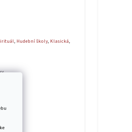
irituál
,
Hudební školy
,
Klasická
,
ky
ebu
 ke