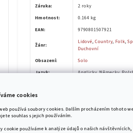
Záruka
:
2 roky
Hmotnost
:
0.164 kg
EAN
:
9790801507921
Lidové
,
Country
,
Folk
,
Sp
Žánr
:
díl
Duchovní
Obsazení
:
Solo
Jazyk
:
Anglicky, Německy, Pols
Hudební
hádek pro klavír
Melodie
úprava
:
íváme cookies
🎸 Pojďme se naladit na
Počet písní
:
16
díl
web používá soubory cookies. Dalším procházením tohoto w
stejnou notu! 🎸
Počet
jete souhlas s jejich používáním.
27
Nové zpěvníky, noty a akce přímo do tvého
stránek
:
e-mailu.
y cookie používáme k analýze údajů o našich návštěvnících,