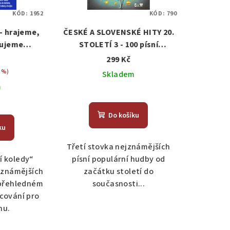
KÓD:
1952
KÓD:
790
- hrajeme,
ČESKÉ A SLOVENSKÉ HITY 20.
lujeme
STOLETÍ 3 - 100 písní
rdy
zpěv/akordy
299 Kč
 %)
Skladem
m
Do košíku
ku
Třetí stovka nejznámějších
í koledy“
písní populární hudby od
ejznámějších
začátku století do
 přehledném
současnosti...
acování pro
nu.