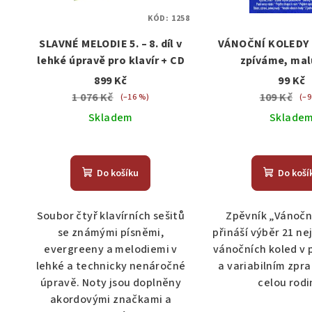
KÓD:
1258
SLAVNÉ MELODIE 5. – 8. díl v
VÁNOČNÍ KOLEDY 
lehké úpravě pro klavír + CD
zpíváme, ma
zpěv/ako
899 Kč
99 Kč
1 076 Kč
109 Kč
(–16 %)
(–9
Skladem
Sklade
Průměrné
hodnocení
Do košíku
Do koší
produktu
je
5,0
Soubor čtyř klavírních sešitů
Zpěvník „Vánočn
z
se známými písněmi,
přináší výběr 21 n
5
evergreeny a melodiemi v
vánočních koled v
hvězdiček.
lehké a technicky nenáročné
a variabilním zpr
úpravě. Noty jsou doplněny
celou rodi
akordovými značkami a