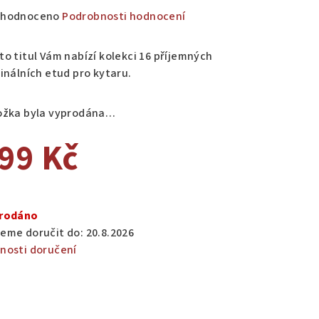
měrné
hodnoceno
Podrobnosti hodnocení
nocení
duktu
to titul Vám nabízí kolekci 16 příjemných
ginálních etud pro kytaru.
ožka byla vyprodána…
zdiček.
99 Kč
ná
a:
rodáno
eme doručit do:
20.8.2026
nosti doručení