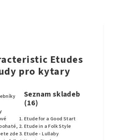
acteristic Etudes
tudy pro kytary
Seznam skladeb
debníky
(16)
y
ové
Etude for a Good Start
 bohaté,
Etude in a Folk Style
dete zde
Etude - Lullaby