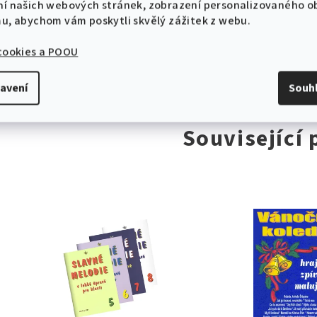
10 % sleva na první objednávku!
Vazba
:
Sešit
ní našich webových stránek, zobrazení personalizovaného 
mu, abychom vám poskytli skvělý zážitek z webu.
Položka byla vyprodána…
 cookies a POOU
avení
Souh
CHCI SLEVU
Zásady zpracování osobních údajů
Související