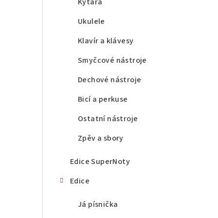
a
Kytara
n
Ukulele
n
Klavír a klávesy
í
Smyčcové nástroje
p
Dechové nástroje
a
Bicí a perkuse
n
Ostatní nástroje
e
Zpěv a sbory
l
Edice SuperNoty
Edice
Já písnička