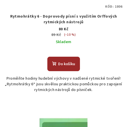
KÓD:
1806
Rytmohrátky 6 - Doprovody písní s využitím Orffových
rytmických nástrojů
80 Kč
89 Kč
(–10 %)
Skladem
Do košíku
Proměňte hodiny hudební výchovy v nadšené rytmické tvoření!
„Rytmohrátky 6“ jsou skvělou praktickou pomůckou pro zapojení
rytmických nástrojů do písniček.