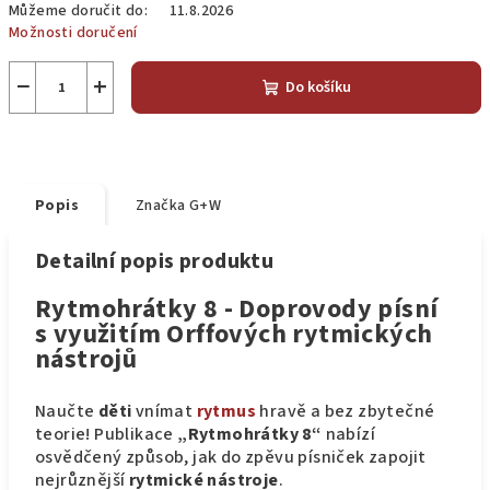
Můžeme doručit do:
11.8.2026
Možnosti doručení
−
+
Do košíku
Popis
Značka
G+W
Detailní popis produktu
Rytmohrátky 8 - Doprovody písní
s využitím Orffových rytmických
nástrojů
Naučte
děti
vnímat
rytmus
hravě a bez zbytečné
teorie! Publikace
„Rytmohrátky 8“
nabízí
osvědčený způsob, jak do zpěvu písniček zapojit
nejrůznější
rytmické nástroje
.