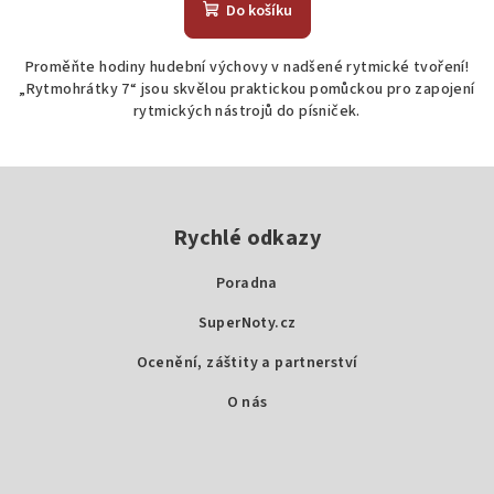
Do košíku
Proměňte hodiny hudební výchovy v nadšené rytmické tvoření!
„Rytmohrátky 7“ jsou skvělou praktickou pomůckou pro zapojení
rytmických nástrojů do písniček.
Z
á
p
Rychlé odkazy
a
Poradna
t
SuperNoty.cz
í
Ocenění, záštity a partnerství
O nás