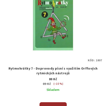
KÓD:
1807
Rytmohrátky 7 - Doprovody písní s využitím Orffových
rytmických nástrojů
80 Kč
89 Kč
(–10 %)
Skladem