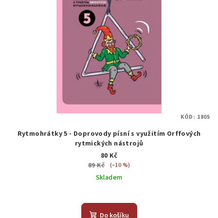
KÓD:
1805
Rytmohrátky 5 - Doprovody písní s využitím Orffových
rytmických nástrojů
80 Kč
89 Kč
(–10 %)
Skladem
Do košíku