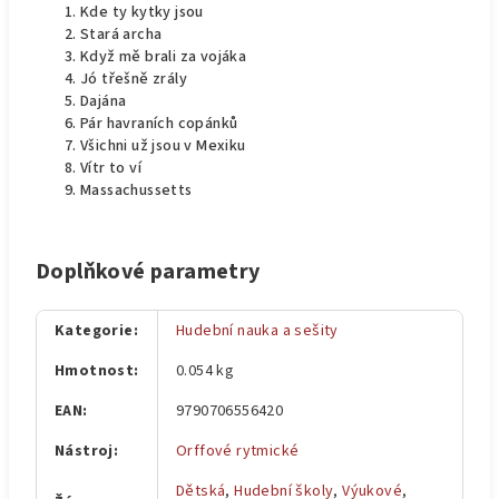
Kde ty kytky jsou
Stará archa
Když mě brali za vojáka
Jó třešně zrály
Dajána
Pár havraních copánků
Všichni už jsou v Mexiku
Vítr to ví
Massachussetts
Doplňkové parametry
Kategorie
:
Hudební nauka a sešity
Hmotnost
:
0.054 kg
EAN
:
9790706556420
Nástroj
:
Orffové rytmické
Dětská
,
Hudební školy
,
Výukové
,