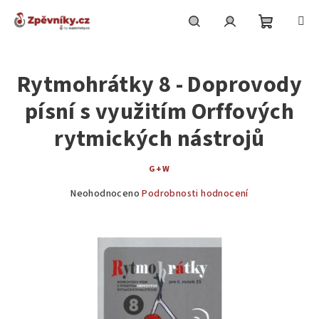
Přejít
na
obsah
Nákupní
Hledat
Přihlášení
Rytmohrátky 8 - Doprovody
košík
písní s využitím Orffových
rytmických nástrojů
G+W
Průměrné
Neohodnoceno
Podrobnosti hodnocení
hodnocení
produktu
je
0,0
z
5
hvězdiček.