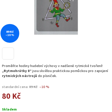
89 Kč
–10 %
Proměňte hodiny hudební výchovy v nadšené rytmické tvoření!
„Rytmohrátky 8“
jsou skvělou praktickou pomůckou pro zapojení
rytmických nástrojů
do písniček.
standardní cena:
89 Kč
–10 %
80 Kč
Měrná
Skladem
cena: