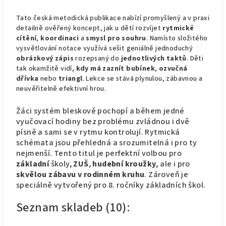
Tato česká metodická publikace nabízí promyšlený a v praxi
detailně ověřený koncept, jak u dětí rozvíjet
rytmické
cítění
,
koordinaci
a
smysl pro souhru
. Namísto složitého
vysvětlování notace využívá sešit geniálně jednoduchý
obrázkový zápis
rozepsaný do
jednotlivých taktů
. Děti
tak okamžitě vidí,
kdy má zaznít bubínek
,
ozvučná
dřívka
nebo
triangl
. Lekce se stává plynulou, zábavnou a
neuvěřitelně efektivní hrou.
Žáci systém bleskově pochopí a během jedné
vyučovací hodiny bez problému zvládnou i dvě
písně a sami se v rytmu kontrolují. Rytmická
schémata jsou přehledná a srozumitelná i pro ty
nejmenší. Tento titul je perfektní volbou pro
základní
školy,
ZUŠ
,
hudební kroužky
, ale i pro
skvělou zábavu v rodinném kruhu
. Zároveň je
speciálně vytvořený pro 8. ročníky základních škol.
Seznam skladeb (10):