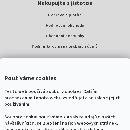
Nakupujte s jistotou
Doprava a platba
Hodnocení obchodu
Obchodní podmínky
Podmínky ochrany osobních údajů
Kontakty
Super Noty, s.r.o.
Používáme cookies
Na struze 227/1, Praha 1
Tento web používá soubory cookies. Dalším
IČ: 04568672
procházením tohoto webu vyjadřujete souhlas s jejich
používáním.
Zákaznická podpora
+420 604 485 792
Naladíme tě na nové zpěvníky!
Soubory cookie používáme k analýze údajů o našich
🎸
návštěvnících, ke zlepšení našich webových stránek,
Získej tipy, novinky a
10 % slevu
na první
info@supernoty.cz
zobrazení personalizovaného obsahu a k tomu,
objednávku.