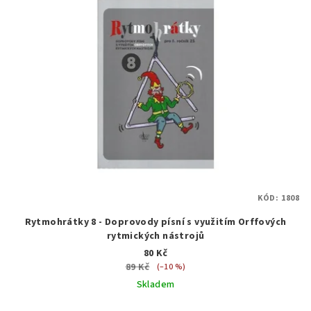
KÓD:
1808
Rytmohrátky 8 - Doprovody písní s využitím Orffových
rytmických nástrojů
80 Kč
89 Kč
(–10 %)
Skladem