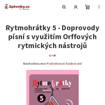
Přejít
na
obsah
Nákupní
Hledat
Přihlášení
Rytmohrátky 5 - Doprovody
košík
písní s využitím Orffových
rytmických nástrojů
G+W
Průměrné
Neohodnoceno
Podrobnosti hodnocení
hodnocení
produktu
je
0,0
z
5
hvězdiček.