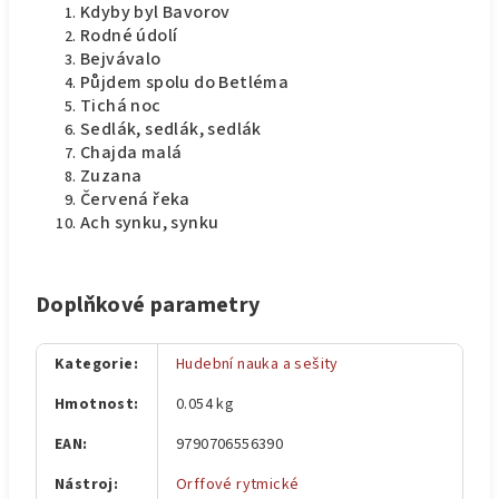
Kdyby byl Bavorov
Rodné údolí
Bejvávalo
Půjdem spolu do Betléma
Tichá noc
Sedlák, sedlák, sedlák
Chajda malá
Zuzana
Červená řeka
Ach synku, synku
Doplňkové parametry
Kategorie
:
Hudební nauka a sešity
Hmotnost
:
0.054 kg
EAN
:
9790706556390
Nástroj
:
Orffové rytmické