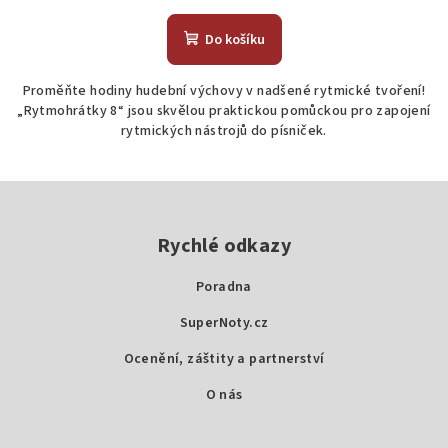
Do košíku
Proměňte hodiny hudební výchovy v nadšené rytmické tvoření!
„Rytmohrátky 8“ jsou skvělou praktickou pomůckou pro zapojení
rytmických nástrojů do písniček.
Z
á
p
Rychlé odkazy
a
Poradna
t
SuperNoty.cz
í
Ocenění, záštity a partnerství
O nás