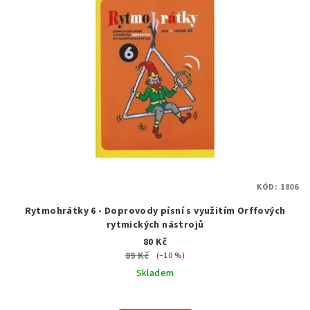
KÓD:
1806
Rytmohrátky 6 - Doprovody písní s využitím Orffových
rytmických nástrojů
80 Kč
89 Kč
(–10 %)
Skladem