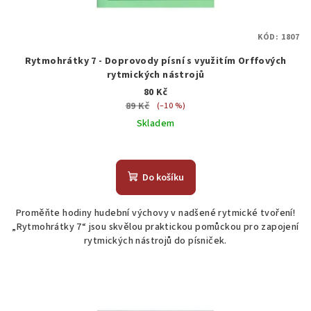
KÓD:
1807
Rytmohrátky 7 - Doprovody písní s využitím Orffových
rytmických nástrojů
80 Kč
89 Kč
(–10 %)
Skladem
Do košíku
Proměňte hodiny hudební výchovy v nadšené rytmické tvoření!
„Rytmohrátky 7“ jsou skvělou praktickou pomůckou pro zapojení
rytmických nástrojů do písniček.