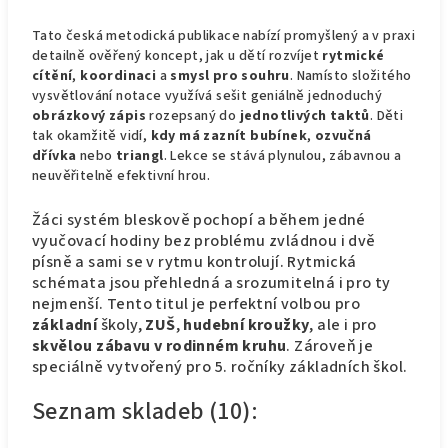
Tato česká metodická publikace nabízí promyšlený a v praxi
detailně ověřený koncept, jak u dětí rozvíjet
rytmické
cítění
,
koordinaci
a
smysl pro souhru
. Namísto složitého
vysvětlování notace využívá sešit geniálně jednoduchý
obrázkový zápis
rozepsaný do
jednotlivých taktů
. Děti
tak okamžitě vidí,
kdy má zaznít bubínek
,
ozvučná
dřívka
nebo
triangl
. Lekce se stává plynulou, zábavnou a
neuvěřitelně efektivní hrou.
Žáci systém bleskově pochopí a během jedné
vyučovací hodiny bez problému zvládnou i dvě
písně a sami se v rytmu kontrolují. Rytmická
schémata jsou přehledná a srozumitelná i pro ty
nejmenší. Tento titul je perfektní volbou pro
základní
školy,
ZUŠ
,
hudební kroužky
, ale i pro
skvělou zábavu v rodinném kruhu
. Zároveň je
speciálně vytvořený pro 5. ročníky základních škol.
Seznam skladeb (10):