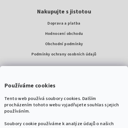
Nakupujte s jistotou
Doprava a platba
Hodnocení obchodu
Obchodní podmínky
Podmínky ochrany osobních údajů
Kontakty
Super Noty, s.r.o.
Používáme cookies
Na struze 227/1, Praha 1
Tento web používá soubory cookies. Dalším
IČ: 04568672
procházením tohoto webu vyjadřujete souhlas s jejich
používáním.
Zákaznická podpora
+420 604 485 792
Naladíme tě na nové zpěvníky!
Soubory cookie používáme k analýze údajů o našich
🎸