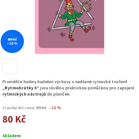
89 Kč
–10 %
Proměňte hodiny hudební výchovy v nadšené rytmické tvoření!
„Rytmohrátky 5“
jsou skvělou praktickou pomůckou pro zapojení
rytmických nástrojů
do písniček.
standardní cena:
89 Kč
–10 %
80 Kč
Měrná
Skladem
cena: