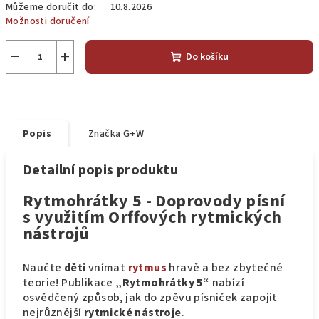
Můžeme doručit do:
10.8.2026
Možnosti doručení
−
+
Do košíku
Popis
Značka
G+W
Detailní popis produktu
Rytmohrátky 5 - Doprovody písní
s využitím Orffových rytmických
nástrojů
Naučte
děti
vnímat
rytmus
hravě a bez zbytečné
teorie! Publikace
„Rytmohrátky 5“
nabízí
osvědčený způsob, jak do zpěvu písniček zapojit
nejrůznější
rytmické nástroje
.