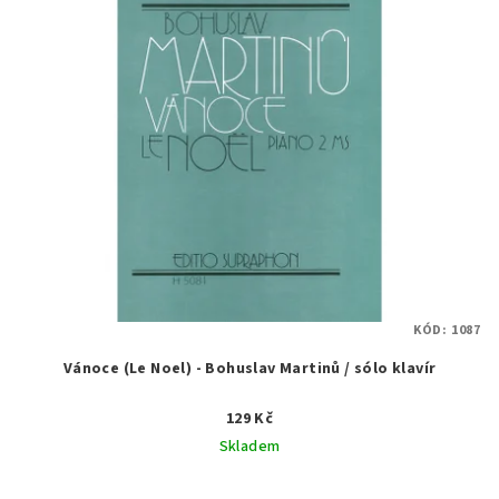
KÓD:
1087
Vánoce (Le Noel) - Bohuslav Martinů / sólo klavír
129 Kč
Skladem