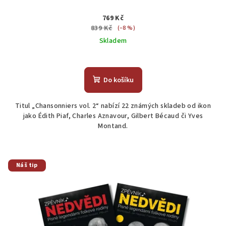
769 Kč
839 Kč
(–8 %)
Skladem
Do košíku
Titul „Chansonniers vol. 2“ nabízí 22 známých skladeb od ikon
jako Édith Piaf, Charles Aznavour, Gilbert Bécaud či Yves
Montand.
Náš tip