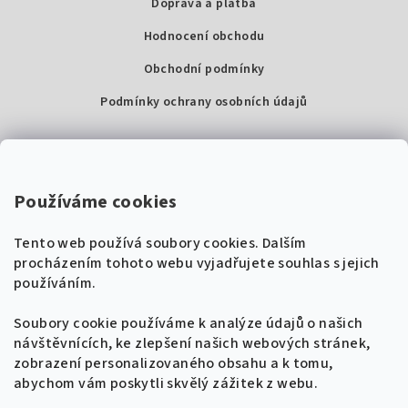
Doprava a platba
Hodnocení obchodu
Obchodní podmínky
Podmínky ochrany osobních údajů
Kontakty
Super Noty, s.r.o.
Používáme cookies
Na struze 227/1, Praha 1
Tento web používá soubory cookies. Dalším
IČ: 04568672
procházením tohoto webu vyjadřujete souhlas s jejich
používáním.
Zákaznická podpora
+420 604 485 792
Naladíme tě na nové zpěvníky!
Soubory cookie používáme k analýze údajů o našich
🎸
návštěvnících, ke zlepšení našich webových stránek,
Získej tipy, novinky a
10 % slevu
na první
info@supernoty.cz
zobrazení personalizovaného obsahu a k tomu,
objednávku.
V pracovních dnech od 8:00 do 17:00
abychom vám poskytli skvělý zážitek z webu.