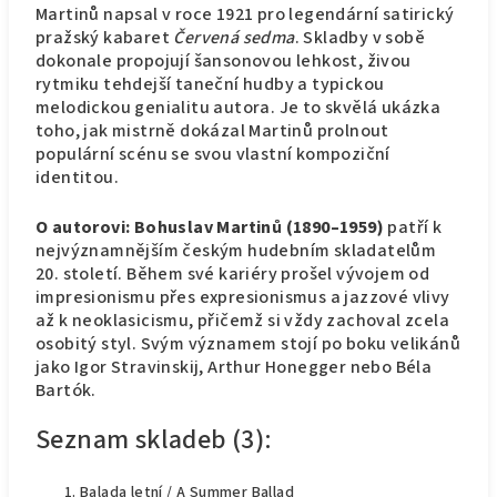
Martinů napsal v roce 1921 pro legendární satirický
pražský kabaret
Červená sedma
. Skladby v sobě
dokonale propojují šansonovou lehkost, živou
rytmiku tehdejší taneční hudby a typickou
melodickou genialitu autora. Je to skvělá ukázka
toho, jak mistrně dokázal Martinů prolnout
populární scénu se svou vlastní kompoziční
identitou.
O autorovi:
Bohuslav Martinů (1890–1959)
patří k
nejvýznamnějším českým hudebním skladatelům
20. století. Během své kariéry prošel vývojem od
impresionismu přes expresionismus a jazzové vlivy
až k neoklasicismu, přičemž si vždy zachoval zcela
osobitý styl. Svým významem stojí po boku velikánů
jako Igor Stravinskij, Arthur Honegger nebo Béla
Bartók.
Seznam skladeb (3):
Balada letní / A Summer Ballad