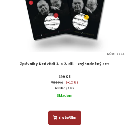
KÓD:
1164
Zpěvníky Nedvědi 1. a 2. díl – zvýhodněný set
699 Kč
799 Kč
(–12 %)
Měrná
699 Kč / 1 ks
cena:
Skladem
Průměrné
hodnocení
produktu
Do košíku
je
4,7