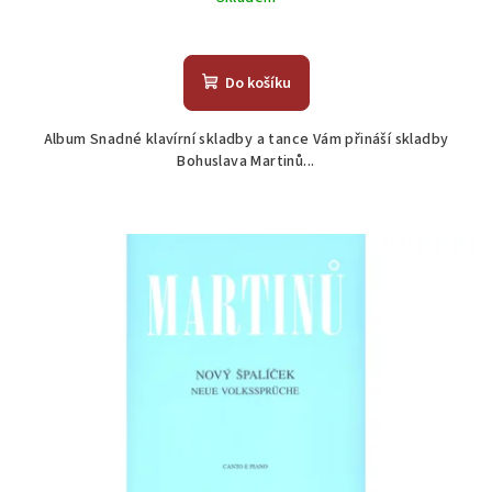
Průměrné
hodnocení
produktu
Do košíku
je
1,0
Album Snadné klavírní skladby a tance Vám přináší skladby
z
Bohuslava Martinů...
5
hvězdiček.