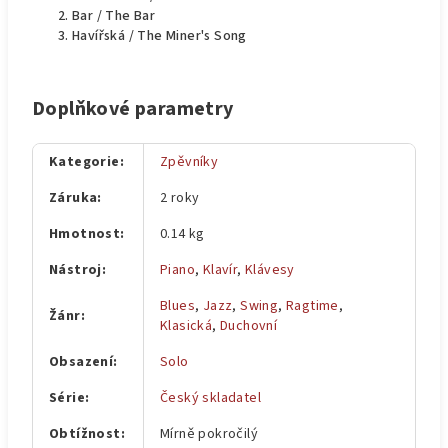
Bar / The Bar
Havířská / The Miner's Song
Doplňkové parametry
Kategorie
:
Zpěvníky
Záruka
:
2 roky
Hmotnost
:
0.14 kg
Nástroj
:
Piano
,
Klavír
,
Klávesy
Blues
,
Jazz
,
Swing
,
Ragtime
,
Žánr
:
Klasická
,
Duchovní
Obsazení
:
Solo
Série
:
Český skladatel
Obtížnost
:
Mírně pokročilý