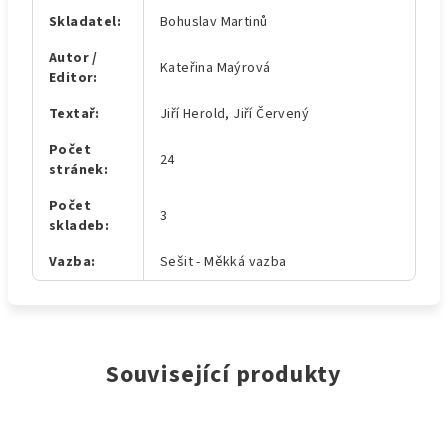
Skladatel
:
Bohuslav Martinů
Autor /
Kateřina Maýrová
Editor
:
Textař
:
Jiří Herold, Jiří Červený
Počet
24
stránek
:
Počet
3
skladeb
:
Vazba
:
Sešit - Měkká vazba
Související produkty