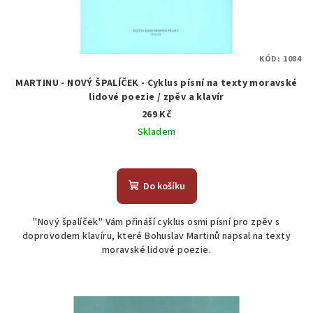
KÓD:
1084
MARTINU - NOVÝ ŠPALÍČEK - Cyklus písní na texty moravské
lidové poezie / zpěv a klavír
269 Kč
Skladem
Do košíku
"Nový špalíček" Vám přináší cyklus osmi písní pro zpěv s
doprovodem klavíru, které Bohuslav Martinů napsal na texty
moravské lidové poezie.