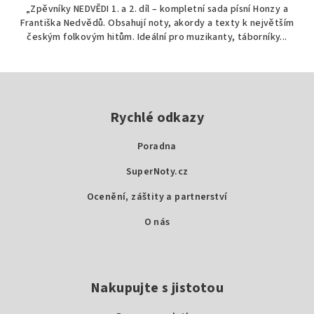
„Zpěvníky NEDVĚDI 1. a 2. díl – kompletní sada písní Honzy a
z
Františka Nedvědů. Obsahují noty, akordy a texty k největším
5
českým folkovým hitům. Ideální pro muzikanty, táborníky...
hvězdiček.
Z
á
p
Rychlé odkazy
a
Poradna
t
SuperNoty.cz
í
Ocenění, záštity a partnerství
O nás
Nakupujte s jistotou