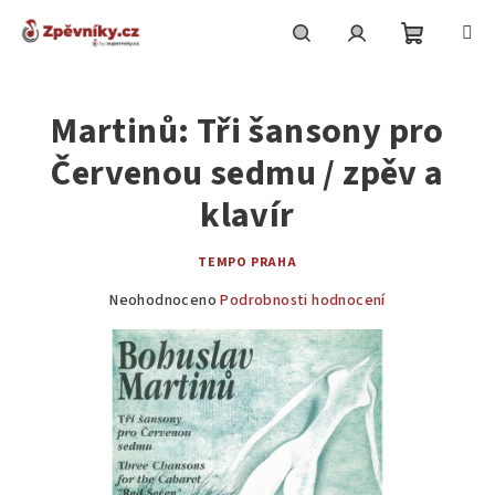
Přejít
na
obsah
Nákupní
Hledat
Přihlášení
Martinů: Tři šansony pro
košík
Červenou sedmu / zpěv a
klavír
TEMPO PRAHA
Průměrné
Neohodnoceno
Podrobnosti hodnocení
hodnocení
produktu
je
0,0
z
5
hvězdiček.