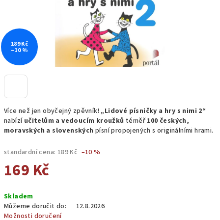
189 Kč
–10 %
Více než jen obyčejný zpěvník!
„Lidové písničky a hry s nimi 2“
nabízí
učitelům a vedoucím kroužků
téměř
100 českých,
moravských a slovenských
písní propojených s originálními hrami.
standardní cena:
189 Kč
–10 %
169 Kč
Měrná
Skladem
cena:
Můžeme doručit do:
12.8.2026
Možnosti doručení