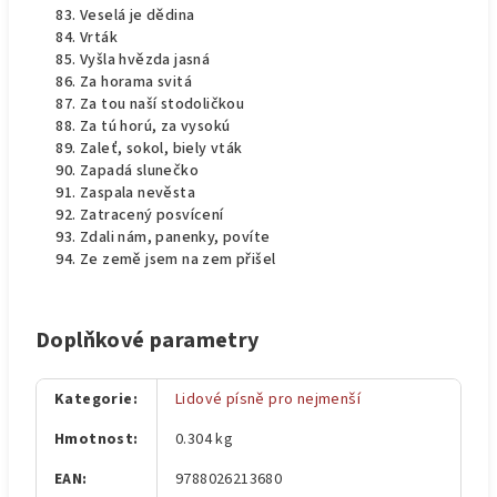
Veselá je dědina
Vrták
Vyšla hvězda jasná
Za horama svitá
Za tou naší stodoličkou
Za tú horú, za vysokú
Zaleť, sokol, biely vták
Zapadá slunečko
Zaspala nevěsta
Zatracený posvícení
Zdali nám, panenky, povíte
Ze země jsem na zem přišel
Doplňkové parametry
Kategorie
:
Lidové písně pro nejmenší
Hmotnost
:
0.304 kg
EAN
:
9788026213680