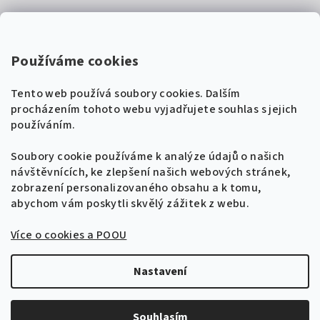
Kontakty
Super Noty, s.r.o.
Používáme cookies
Na struze 227/1, Praha 1
Tento web používá soubory cookies. Dalším
IČ: 04568672
procházením tohoto webu vyjadřujete souhlas s jejich
používáním.
Zákaznická podpora
+420 604 485 792
Naladíme tě na nové zpěvníky!
Soubory cookie používáme k analýze údajů o našich
🎸
návštěvnících, ke zlepšení našich webových stránek,
Získej tipy, novinky a
10 % slevu
na první
info@supernoty.cz
zobrazení personalizovaného obsahu a k tomu,
objednávku.
V pracovních dnech od 8:00 do 17:00
abychom vám poskytli skvělý zážitek z webu.
Bezpečná platba kartou
Více o cookies a POOU
Přihlásit se k odběru
VISA
Zásady zpracování osobních údajů
Nastavení
Copyright 2026
Zpěvníky.cz
. Všechna práva vyhrazena.
Upravit nastavení cookies
Souhlasím