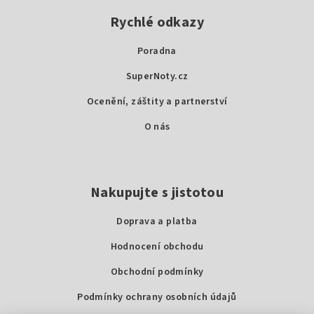
á
p
Rychlé odkazy
a
Poradna
t
SuperNoty.cz
í
Ocenění, záštity a partnerství
O nás
Nakupujte s jistotou
Doprava a platba
Hodnocení obchodu
Obchodní podmínky
Podmínky ochrany osobních údajů