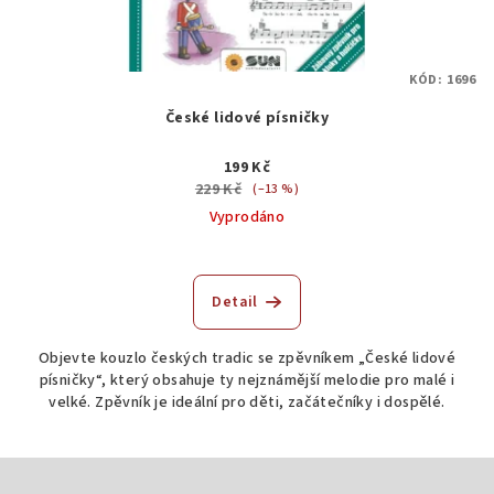
KÓD:
1696
České lidové písničky
199 Kč
229 Kč
(–13 %)
Vyprodáno
Detail
Objevte kouzlo českých tradic se zpěvníkem „České lidové
písničky“, který obsahuje ty nejznámější melodie pro malé i
velké. Zpěvník je ideální pro děti, začátečníky i dospělé.
Z