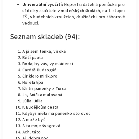
Univerzální využití:
Nepostradatelná pomůcka pro
učitelky a učitele v mateřských školách, na 1. stupni
ZŠ, v hudebních kroužcích, družinách i pro táborové
vedoucí.
Seznam skladeb (94):
A já sem tenká, visoká
Běží psota
Bodaj by vás, vy mládenci
Čardáš Budzogáň
Čirikloro mirikloro
Hořela lípa
Išli tri panenky z Turca
Ja, Anička maľovaná
Júlia, Júlia
K Budějicům cesta
Kdybys měla má panenko sto ovec
A može byť
A ta moje švagrová
Ach, táto
Aj, dobru noc