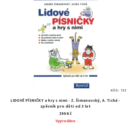
KÓD:
733
LIDOVÉ PÍSNIČKY a hry s nimi - Z. Šimanovský, A. Tichá -
zpěvník pro děti od 3 let
399 Kč
Vyprodáno