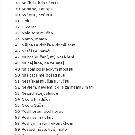
Kolíbala bába čerta
Konopa, konopa
Kyčera , Kyčera
Lipka
Lucerna
Mala som milého
Mamo, mamo
Mějte se dobře v domě tom
Mračí se, mračí
Na rozloučení, mý potěšení
Na tej lúce, na zelenej
Na tom bošileckým mostku
Náš táta mě pořád nutí
Nestískaj mi, šuhaj, rúčku
Neviem, neviem, čo ja za mamku mám
Nezacházej, slunce
Okolo Hradišča
Okolo Súče
Pod horou, pod horou
Pod našima okny
Pod tým naším okenečkom
Poslechněte, lidé, málo