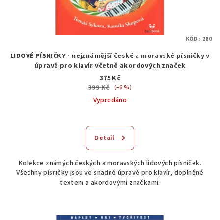
KÓD:
280
LIDOVÉ PÍSNIČKY - nejznámější české a moravské písničky v
úpravě pro klavír včetně akordových značek
375 Kč
399 Kč
(–6 %)
Vyprodáno
Detail
Kolekce známých českých a moravských lidových písniček.
Všechny písničky jsou ve snadné úpravě pro klavír, doplněné
textem a akordovými značkami.