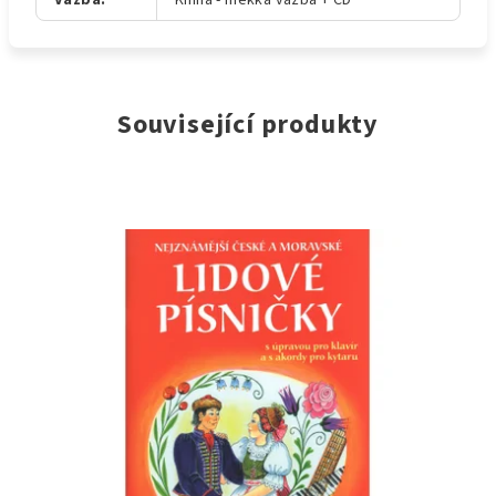
Vazba
:
Kniha - měkká vazba + CD
Související produkty