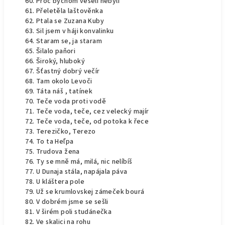
Proč bychom veselí nebyli
Přeletěla laštověnka
Ptala se Zuzana Kuby
Sil jsem v háji konvalinku
Staram se, ja staram
Šilalo paňori
Široký, hluboký
Šťastný dobrý večír
Tam okolo Levoči
Táta náš , tatínek
Teče voda proti vodě
Teče voda, teče, cez velecký majír
Teče voda, teče, od potoka k řece
Terezičko, Terezo
To ta Heľpa
Trudova žena
Ty se mně má, milá, nic nelíbíš
U Dunaja stála, napájala páva
U kláštera pole
Už se krumlovskej zámeček bourá
V dobrém jsme se sešli
V širém poli studánečka
Ve skalici na rohu