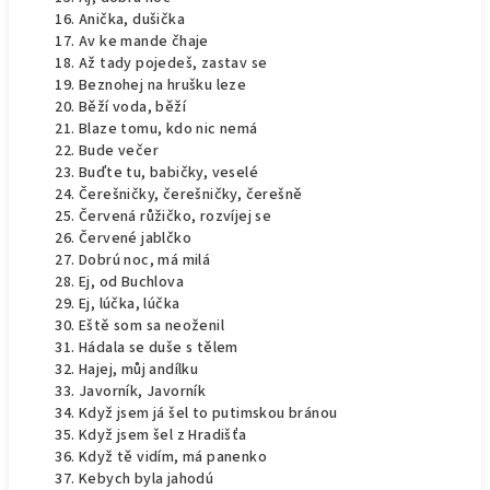
Anička, dušička
Av ke mande čhaje
Až tady pojedeš, zastav se
Beznohej na hrušku leze
Běží voda, běží
Blaze tomu, kdo nic nemá
Bude večer
Buďte tu, babičky, veselé
Čerešničky, čerešničky, čerešně
Červená růžičko, rozvíjej se
Červené jablčko
Dobrú noc, má milá
Ej, od Buchlova
Ej, lúčka, lúčka
Eště som sa neoženil
Hádala se duše s tělem
Hajej, můj andílku
Javorník, Javorník
Když jsem já šel to putimskou bránou
Když jsem šel z Hradišťa
Když tě vidím, má panenko
Kebych byla jahodú