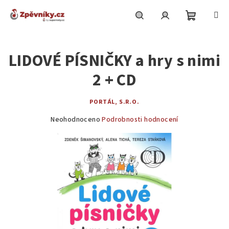
Přejít
na
obsah
Nákupní
Hledat
Přihlášení
LIDOVÉ PÍSNIČKY a hry s nimi
košík
2 + CD
PORTÁL, S.R.O.
Průměrné
Neohodnoceno
Podrobnosti hodnocení
hodnocení
produktu
je
0,0
z
5
hvězdiček.