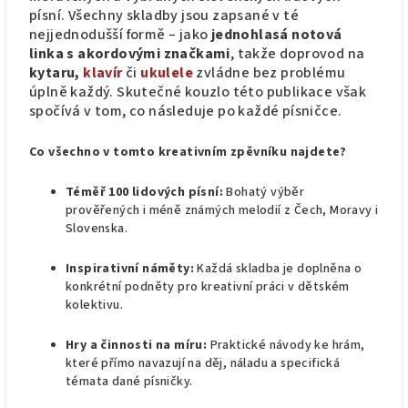
písní. Všechny skladby jsou zapsané v té
nejjednodušší formě – jako
jednohlasá notová
linka s akordovými značkami
, takže doprovod na
kytaru,
klavír
či
ukulele
zvládne bez problému
úplně každý. Skutečné kouzlo této publikace však
spočívá v tom, co následuje po každé písničce.
Co všechno v tomto kreativním zpěvníku najdete?
Téměř 100 lidových písní:
Bohatý výběr
prověřených i méně známých melodií z Čech, Moravy i
Slovenska.
Inspirativní náměty:
Každá skladba je doplněna o
konkrétní podněty pro kreativní práci v dětském
kolektivu.
Hry a činnosti na míru:
Praktické návody ke hrám,
které přímo navazují na děj, náladu a specifická
témata dané písničky.