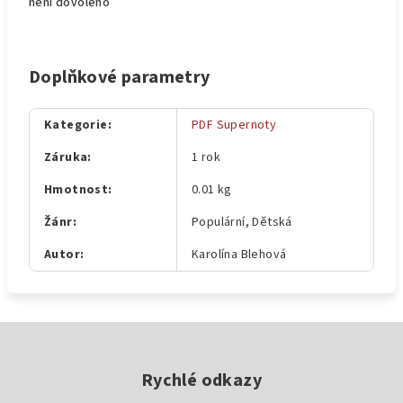
není dovoleno
Doplňkové parametry
Kategorie
:
PDF Supernoty
Záruka
:
1 rok
Hmotnost
:
0.01 kg
Žánr
:
Populární, Dětská
Autor
:
Karolína Blehová
Z
á
p
Rychlé odkazy