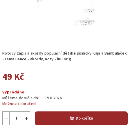
Notový zápis a akordy populární dětské písničky Kája a Bambuláček
- Lama Dance - akordy, noty - inD orig.
49 Kč
Měrná
Vyprodáno
cena:
Můžeme doručit do:
19.8.2026
Možnosti doručení
−
+
Do košíku