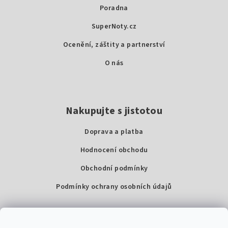
a
Poradna
t
SuperNoty.cz
í
Ocenění, záštity a partnerství
O nás
Nakupujte s jistotou
Doprava a platba
Hodnocení obchodu
Obchodní podmínky
Podmínky ochrany osobních údajů
Kontakty