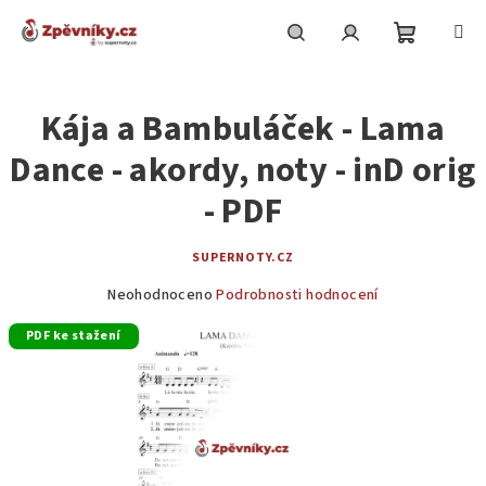
Přejít
na
obsah
Nákupní
Hledat
Přihlášení
Kája a Bambuláček - Lama
košík
Dance - akordy, noty - inD orig
- PDF
SUPERNOTY.CZ
Průměrné
Neohodnoceno
Podrobnosti hodnocení
hodnocení
PDF ke stažení
produktu
je
0,0
z
5
hvězdiček.