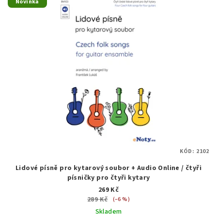
Novinka
KÓD:
2102
Lidové písně pro kytarový soubor + Audio Online / čtyři
písničky pro čtyři kytary
269 Kč
289 Kč
(–6 %)
Skladem