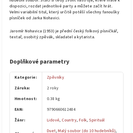
hudební soubor. Stačí si tedy zvolit nástroje, které máte k
dispozici, rozdat jednotlivé party a můžete začít hrát.
Velmi variabilní titul, který určitě potěší všechny fanoušky
písníček od Jarka Nohavici.
Jaromír Nohavica (1953) je přední český folkový písničkář,
textař, osobitý zpěvák, skladatel a kytarista.
Doplňkové parametry
Kategorie
:
Zpěvníky
Záruka
:
2 roky
Hmotnost
:
0.38 kg
EAN
:
9790660612484
Žánr
:
Lidové
,
Country
,
Folk
,
Spirituál
Duet
,
Malý soubor (do 10 hudebníků)
,