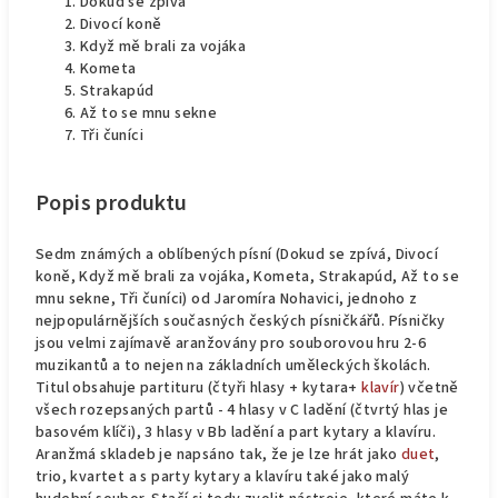
Dokud se zpívá
Divocí koně
Když mě brali za vojáka
Kometa
Strakapúd
Až to se mnu sekne
Tři čuníci
Popis produktu
Sedm známých a oblíbených písní (Dokud se zpívá, Divocí
koně, Když mě brali za vojáka, Kometa, Strakapúd, Až to se
mnu sekne, Tři čuníci) od Jaromíra Nohavici, jednoho z
nejpopulárnějších současných českých písničkářů. Písničky
jsou velmi zajímavě aranžovány pro souborovou hru 2-6
muzikantů a to nejen na základních uměleckých školách.
Titul obsahuje partituru (čtyři hlasy + kytara+
klavír
) včetně
všech rozepsaných partů - 4 hlasy v C ladění (čtvrtý hlas je
basovém klíči), 3 hlasy v Bb ladění a part kytary a klavíru.
Aranžmá skladeb je napsáno tak, že je lze hrát jako
duet
,
trio, kvartet a s party kytary a klavíru také jako malý