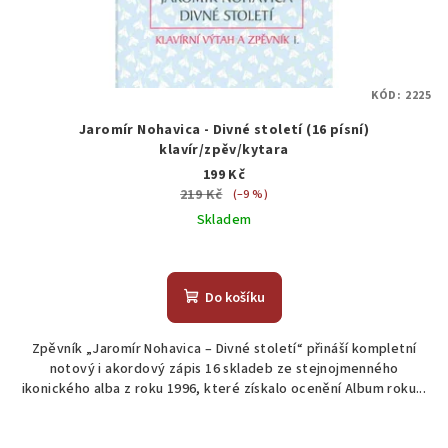
KÓD:
2225
Jaromír Nohavica - Divné století (16 písní)
klavír/zpěv/kytara
199 Kč
219 Kč
(–9 %)
Skladem
Do košíku
Zpěvník „Jaromír Nohavica – Divné století“ přináší kompletní
notový i akordový zápis 16 skladeb ze stejnojmenného
ikonického alba z roku 1996, které získalo ocenění Album roku...