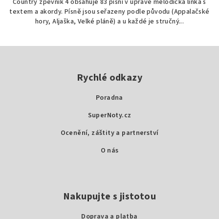
Country zpěvník 4 obsahuje 83 písní v úpravě melodická linka s
textem a akordy. Písně jsou seřazeny podle původu (Appalačské
hory, Aljaška, Velké pláně) a u každé je stručný...
Z
á
p
Rychlé odkazy
a
Poradna
t
SuperNoty.cz
í
Ocenění, záštity a partnerství
O nás
Nakupujte s jistotou
Doprava a platba