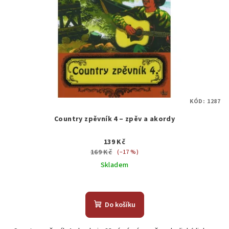
KÓD:
1287
Country zpěvník 4 – zpěv a akordy
139 Kč
169 Kč
(–17 %)
Skladem
Do košíku