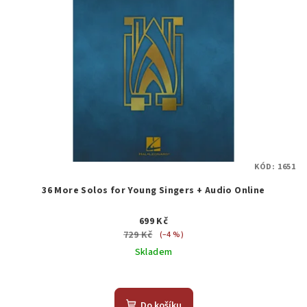
KÓD:
1651
36 More Solos for Young Singers + Audio Online
699 Kč
729 Kč
(–4 %)
Skladem
Do košíku