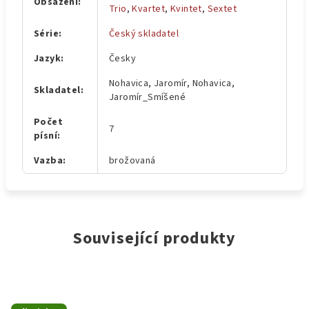
Obsazení
:
Trio
,
Kvartet
,
Kvintet
,
Sextet
Série
:
Český skladatel
Jazyk
:
Česky
Nohavica, Jaromír, Nohavica,
Skladatel
:
Jaromír_Smíšené
Počet
7
písní
:
Vazba
:
brožovaná
Související produkty