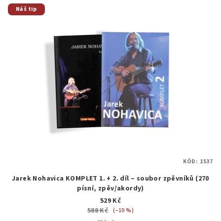
Náš tip
KÓD:
1537
Jarek Nohavica KOMPLET 1. + 2. díl – soubor zpěvníků (270
písní, zpěv/akordy)
529 Kč
588 Kč
(–10 %)