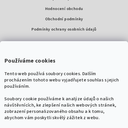
Hodnocení obchodu
Obchodní podmínky
Podmínky ochrany osobních údajů
Kontakty
Super Noty, s.r.o.
Používáme cookies
Na struze 227/1, Praha 1
Tento web používá soubory cookies. Dalším
IČ: 04568672
procházením tohoto webu vyjadřujete souhlas s jejich
používáním.
Zákaznická podpora
+420 604 485 792
Naladíme tě na nové zpěvníky!
Soubory cookie používáme k analýze údajů o našich
🎸
návštěvnících, ke zlepšení našich webových stránek,
Získej tipy, novinky a
10 % slevu
na první
info@supernoty.cz
zobrazení personalizovaného obsahu a k tomu,
objednávku.
V pracovních dnech od 8:00 do 17:00
abychom vám poskytli skvělý zážitek z webu.
Bezpečná platba kartou