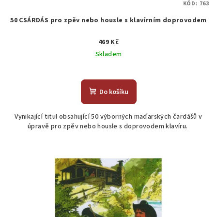
KÓD:
763
50 CSÁRDÁS pro zpěv nebo housle s klavírním doprovodem
469 Kč
Skladem
Do košíku
Vynikající titul obsahující 50 výborných maďarských čardášů v
úpravě pro zpěv nebo housle s doprovodem klavíru.