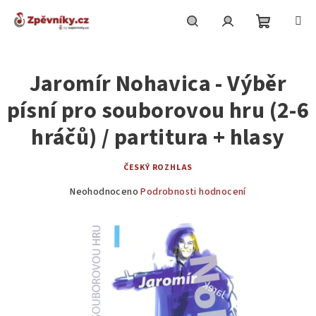
Přejít
na
obsah
Nákupní
Hledat
Přihlášení
Jaromír Nohavica - Výběr
košík
písní pro souborovou hru (2-6
hráčů) / partitura + hlasy
ČESKÝ ROZHLAS
Průměrné
Neohodnoceno
Podrobnosti hodnocení
hodnocení
produktu
je
0,0
z
5
hvězdiček.