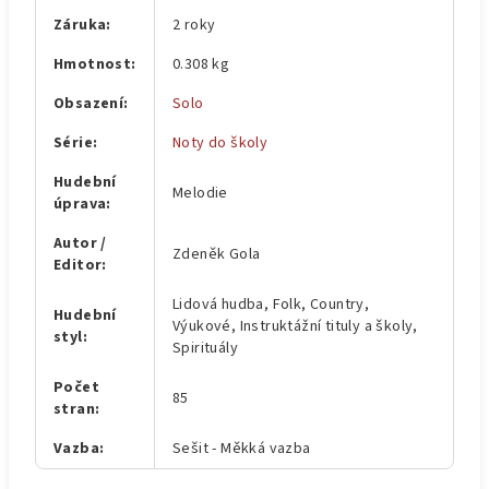
Záruka
:
2 roky
Hmotnost
:
0.308 kg
Obsazení
:
Solo
Série
:
Noty do školy
Hudební
Melodie
úprava
:
Autor /
Zdeněk Gola
Editor
:
Lidová hudba, Folk, Country,
Hudební
Výukové, Instruktážní tituly a školy,
styl
:
Spirituály
Počet
85
stran
:
Vazba
:
Sešit - Měkká vazba