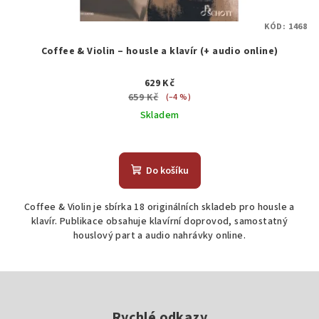
KÓD:
1468
Coffee & Violin – housle a klavír (+ audio online)
629 Kč
659 Kč
(–4 %)
Skladem
Do košíku
Coffee & Violin je sbírka 18 originálních skladeb pro housle a
klavír. Publikace obsahuje klavírní doprovod, samostatný
houslový part a audio nahrávky online.
Z
á
Rychlé odkazy