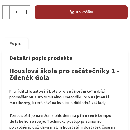
−
+
Do košíku
Popis
Detailní popis produktu
Houslová škola pro začátečníky 1 -
Zdeněk Gola
První díl
„Houslové školy pro začátečníky“
nabízí
promyšlenou a srozumitelnou metodiku pro
nejmenší
muzikanty
, která sází na kvalitu a důkladné základy.
Tento sešit je navržen s ohledem na
přirozené tempo
dětského rozvoje
. Technický postup je záměrně
pozvolnější, což dává malým houslistům dostatek času na