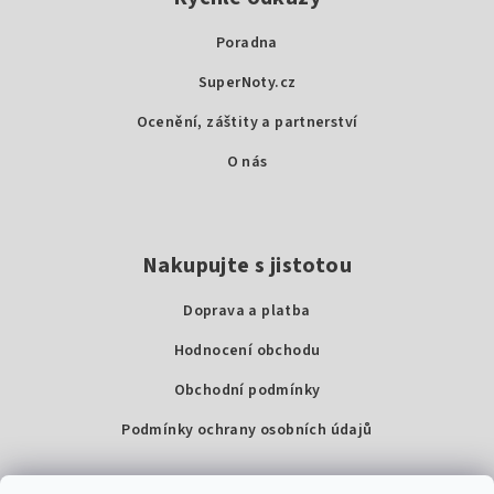
p
a
Poradna
t
SuperNoty.cz
í
Ocenění, záštity a partnerství
O nás
Nakupujte s jistotou
Doprava a platba
Hodnocení obchodu
Obchodní podmínky
Podmínky ochrany osobních údajů
Kontakty