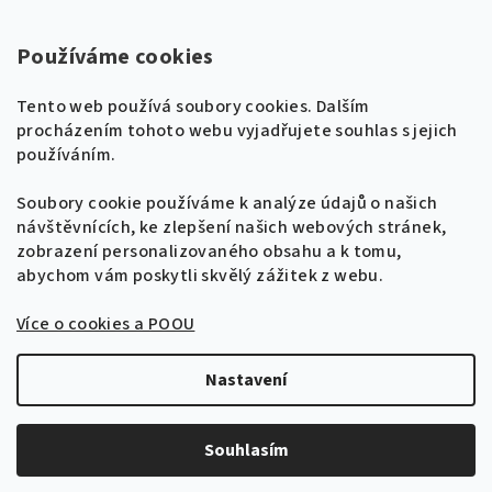
Super Noty, s.r.o.
Používáme cookies
Na struze 227/1, Praha 1
Tento web používá soubory cookies. Dalším
IČ: 04568672
procházením tohoto webu vyjadřujete souhlas s jejich
používáním.
Zákaznická podpora
+420 604 485 792
Naladíme tě na nové zpěvníky!
Soubory cookie používáme k analýze údajů o našich
🎸
návštěvnících, ke zlepšení našich webových stránek,
Získej tipy, novinky a
10 % slevu
na první
info@supernoty.cz
zobrazení personalizovaného obsahu a k tomu,
objednávku.
V pracovních dnech od 8:00 do 17:00
abychom vám poskytli skvělý zážitek z webu.
Bezpečná platba kartou
Více o cookies a POOU
Přihlásit se k odběru
VISA
Zásady zpracování osobních údajů
Nastavení
Copyright 2026
Zpěvníky.cz
. Všechna práva vyhrazena.
Upravit nastavení cookies
Souhlasím
Vytvořil Shoptet