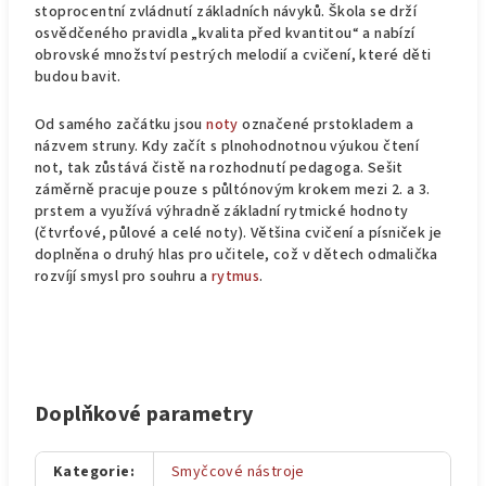
stoprocentní zvládnutí základních návyků. Škola se drží
osvědčeného pravidla „kvalita před kvantitou“ a nabízí
obrovské množství pestrých melodií a cvičení, které děti
budou bavit.
Od samého začátku jsou
noty
označené prstokladem a
názvem struny. Kdy začít s plnohodnotnou výukou čtení
not, tak zůstává čistě na rozhodnutí pedagoga.
Sešit
záměrně pracuje pouze s půltónovým krokem mezi 2. a 3.
prstem a využívá výhradně základní rytmické hodnoty
(čtvrťové, půlové a celé noty). Většina cvičení a písniček je
doplněna o druhý hlas pro učitele, což v dětech odmalička
rozvíjí smysl pro souhru a
rytmus
.
Doplňkové parametry
Kategorie
:
Smyčcové nástroje