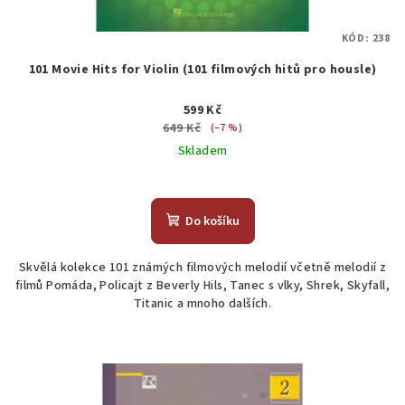
KÓD:
238
101 Movie Hits for Violin (101 filmových hitů pro housle)
599 Kč
649 Kč
(–7 %)
Skladem
Do košíku
Skvělá kolekce 101 známých filmových melodií včetně melodií z
filmů Pomáda, Policajt z Beverly Hils, Tanec s vlky, Shrek, Skyfall,
Titanic a mnoho dalších.