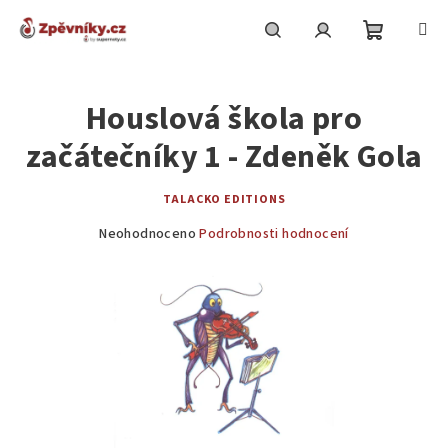
Přejít
na
obsah
Nákupní
Hledat
Přihlášení
Houslová škola pro
košík
začátečníky 1 - Zdeněk Gola
TALACKO EDITIONS
Průměrné
Neohodnoceno
Podrobnosti hodnocení
hodnocení
produktu
je
0,0
z
5
hvězdiček.