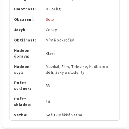
Hmotnost
:
0.124 kg
Obsazení
:
Solo
Jazyk
:
Česky
Obtížnost
:
Mírně pokročilý
Hudební
Klavír
úprava
:
Hudební
Muzikál, Film, Televize, Hudba pro
styl
:
děti, žaky a studenty
Počet
33
stránek
:
Počet
14
skladeb
:
Vazba
:
Sešit - Měkká vazba