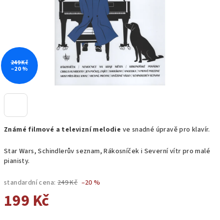
249 Kč
–20 %
Známé filmové a televizní melodie
ve snadné úpravě pro klavír.
Star Wars, Schindlerův seznam, Rákosníček i Severní vítr pro malé
pianisty.
standardní cena:
249 Kč
–20 %
199 Kč
Měrná