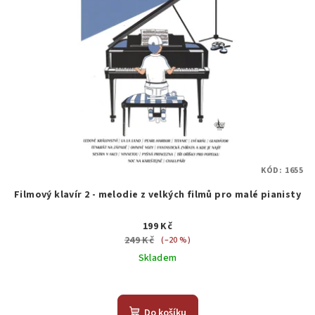
KÓD:
1655
Filmový klavír 2 - melodie z velkých filmů pro malé pianisty
199 Kč
249 Kč
(–20 %)
Skladem
Do košíku