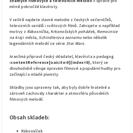
známých filmových a televizních melodií
v úpravě pro
mírně pokročilé klavíristy.
V sešitě najdete slavné melodie z českých večerníčků,
televizních seriálů i světových filmů. Zahrajete si například
motivy z
Rákosníčka
,
Krkonošských pohádek
,
Nemocnice
na kraji města
,
Schindlerova seznamu
nebo několik
legendárních melodií ze série
Star Wars
.
Aranžmá připravil český skladatel, klavírista a pedagog
:contentReference[oaicite:0]{index=0}
, který se
dlouhodobě věnuje úpravám filmové a populární hudby pro
začínající a mladé pianisty.
Skladby jsou upraveny tak, aby byly dobře hratelné a
zároveň zachovaly charakter a atmosféru původních
filmových melodií.
Obsah skladeb:
Rákosníček