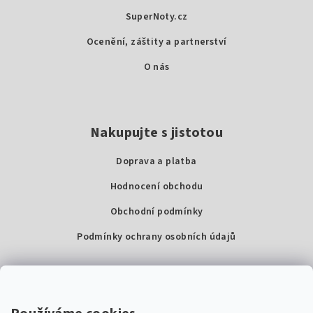
t
SuperNoty.cz
í
Ocenění, záštity a partnerství
O nás
Nakupujte s jistotou
Doprava a platba
Hodnocení obchodu
Obchodní podmínky
Podmínky ochrany osobních údajů
Kontakty
Super Noty, s.r.o.