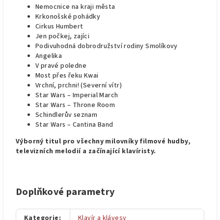
Nemocnice na kraji města
Krkonošské pohádky
Cirkus Humbert
Jen počkej, zajíci
Podivuhodná dobrodružství rodiny Smolíkovy
Angelika
V pravé poledne
Most přes řeku Kwai
Vrchní, prchni! (Severní vítr)
Star Wars – Imperial March
Star Wars – Throne Room
Schindlerův seznam
Star Wars – Cantina Band
Výborný titul pro všechny milovníky filmové hudby,
televizních melodií a začínající klavíristy.
Doplňkové parametry
Kategorie
:
Klavír a klávesy