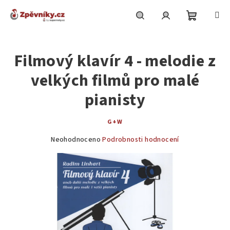
Přejít
na
obsah
Nákupní
Hledat
Přihlášení
Filmový klavír 4 - melodie z
košík
velkých filmů pro malé
pianisty
G+W
Průměrné
Neohodnoceno
Podrobnosti hodnocení
hodnocení
produktu
je
0,0
z
5
hvězdiček.