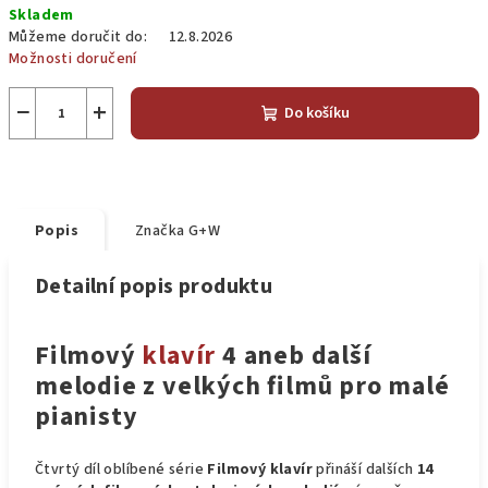
Skladem
cena:
Můžeme doručit do:
12.8.2026
Možnosti doručení
−
+
Do košíku
Popis
Značka
G+W
Detailní popis produktu
Filmový
klavír
4 aneb další
melodie z velkých filmů pro malé
pianisty
Čtvrtý díl oblíbené série
Filmový klavír
přináší dalších
14