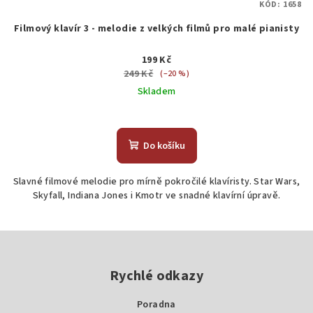
KÓD:
1658
Filmový klavír 3 - melodie z velkých filmů pro malé pianisty
199 Kč
249 Kč
(–20 %)
Skladem
Do košíku
Slavné filmové melodie pro mírně pokročilé klavíristy. Star Wars,
Skyfall, Indiana Jones i Kmotr ve snadné klavírní úpravě.
Z
á
p
Rychlé odkazy
a
Poradna