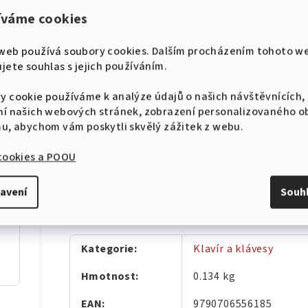
Ohnivé vozy
íváme cookies
Fantastická zvířata a kde je najít
Sestra v akci
web používá soubory cookies. Dalším procházením tohoto w
Vinnetou
jete souhlas s jejich používáním.
Pyšná princezna
Tři oříšky pro Popelku
y cookie používáme k analýze údajů o našich návštěvnících,
Noc na Karlštejně
ní našich webových stránek, zobrazení personalizovaného 
díl
Chalupáři
mu, abychom vám poskytli skvělý zážitek z webu.
Skvělý sešit pro všechny malé milovníky film
 cookies a POOU
avení
Souh
hádek pro klavír
Doplňkové parametry
díl
Kategorie
:
Klavír a klávesy
Hmotnost
:
0.134 kg
EAN
:
9790706556185