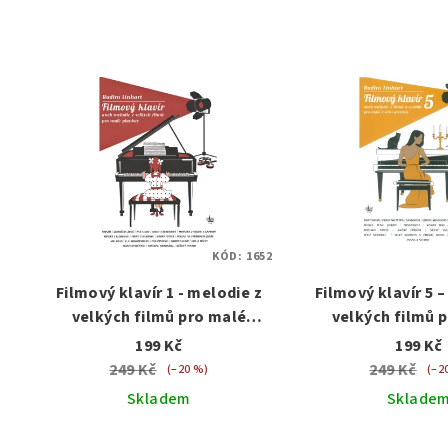
KÓD:
1652
Filmový klavír 1 - melodie z
Filmový klavír 5 
velkých filmů pro malé
velkých filmů 
pianisty
pianist
199 Kč
199 Kč
249 Kč
249 Kč
(–20 %)
(–2
Skladem
Sklade