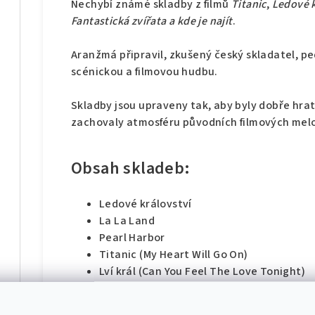
Nechybí známé skladby z filmů
Titanic
,
Ledové k
Fantastická zvířata a kde je najít
.
Aranžmá připravil, zkušený český skladatel, pe
scénickou a filmovou hudbu.
Skladby jsou upraveny tak, aby byly dobře hrate
zachovaly atmosféru původních filmových melo
Obsah skladeb:
Ledové království
La La Land
Pearl Harbor
Titanic (My Heart Will Go On)
Lví král (Can You Feel The Love Tonight)
Gladiátor
Tenkrát na Západě