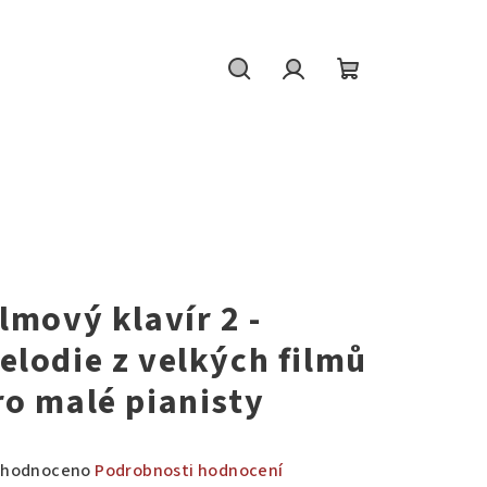
Hledat
Přihlášení
Nákupní
košík
W
ilmový klavír 2 -
elodie z velkých filmů
ro malé pianisty
měrné
hodnoceno
Podrobnosti hodnocení