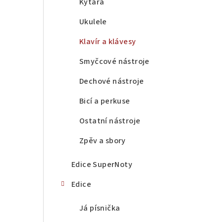
a
Kytara
n
Ukulele
n
Klavír a klávesy
í
Smyčcové nástroje
p
Dechové nástroje
a
Bicí a perkuse
n
Ostatní nástroje
e
Zpěv a sbory
l
Edice SuperNoty
Edice
Já písnička