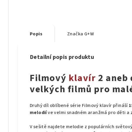
Popis
Značka
G+W
Detailní popis produktu
Filmový
klavír
2 aneb 
velkých filmů pro mal
Druhý díl oblíbené série Filmový klavír přináší
1
melodií
ve velmi snadném aranžmá pro děti a za
V sešitě najdete melodie z populárních světový