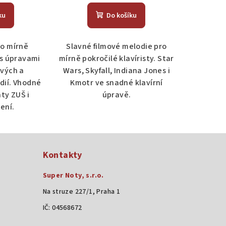
ku
Do košíku
ro mírně
Slavné filmové melodie pro
 s úpravami
mírně pokročilé klavíristy. Star
vých a
Wars, Skyfall, Indiana Jones i
ií. Vhodné
Kmotr ve snadné klavírní
nty ZUŠ i
úpravě.
ení.
Kontakty
Super Noty, s.r.o.
Na struze 227/1, Praha 1
IČ: 04568672