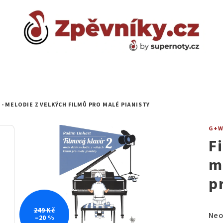
 - MELODIE Z VELKÝCH FILMŮ PRO MALÉ PIANISTY
G+
F
m
p
249 Kč
Prů
Neo
–20 %