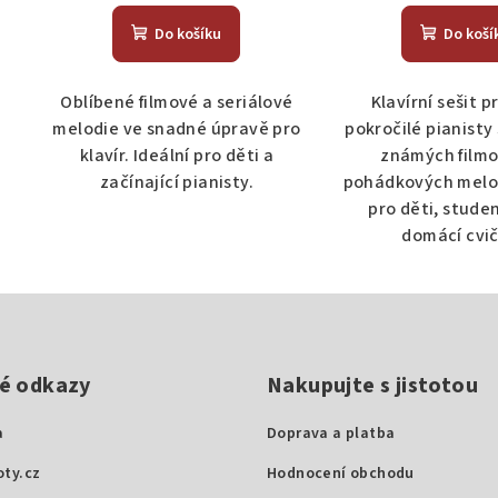
Do košíku
Do koší
Oblíbené filmové a seriálové
Klavírní sešit p
melodie ve snadné úpravě pro
pokročilé pianisty
klavír. Ideální pro děti a
známých filmo
začínající pianisty.
pohádkových melod
pro děti, stude
domácí cvič
é odkazy
Nakupujte s jistotou
a
Doprava a platba
ty.cz
Hodnocení obchodu