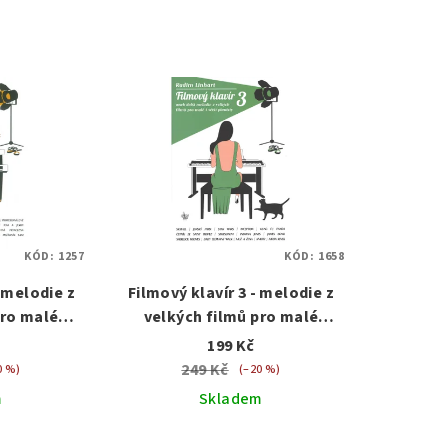
KÓD:
1257
KÓD:
1658
– melodie z
Filmový klavír 3 - melodie z
pro malé
velkých filmů pro malé
y
pianisty
199 Kč
249 Kč
0 %)
(–20 %)
m
Skladem