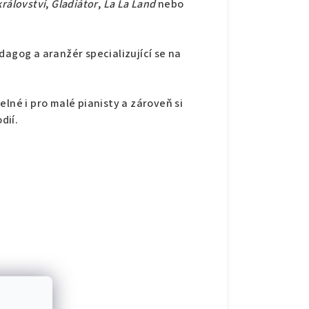
rálovství
,
Gladiátor
,
La La Land
nebo
dagog a aranžér specializující se na
lné i pro malé pianisty a zároveň si
dií.