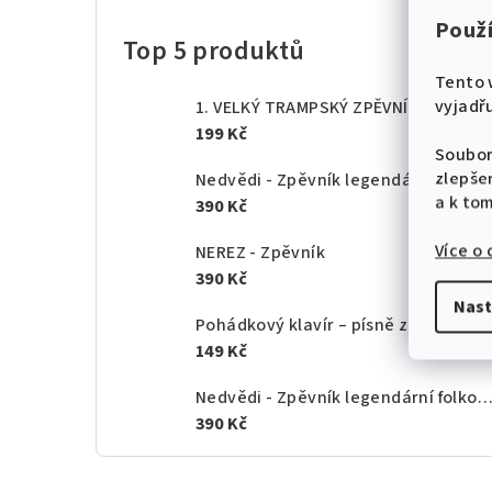
Použ
Top 5 produktů
Tento 
vyjadřu
1. VELKÝ TRAMPSKÝ ZPĚVNÍK od A do Z - texty akordy
199 Kč
Soubor
zlepše
Nedvědi - Zpěvník legendární folkové rodiny - 1.
a k to
390 Kč
Více o
NEREZ - Zpěvník
390 Kč
Nast
Pohádkový klavír – písně z českých po
149 Kč
Nedvědi - Zpěvník legendární folkové rodiny - 2.
390 Kč