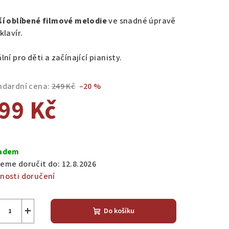
nocení
duktu
ší oblíbené filmové melodie
ve snadné úpravě
klavír.
lní pro děti a začínající pianisty.
zdiček.
ndardní cena:
249 Kč
–20 %
99 Kč
ná
a:
adem
eme doručit do:
12.8.2026
nosti doručení
+
Do košíku