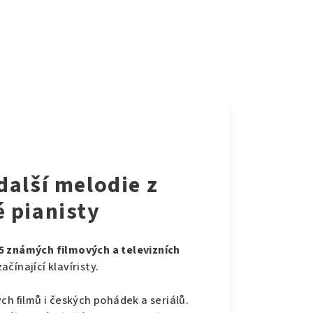
další melodie z
é pianisty
5 známých filmových a televizních
čínající klavíristy.
ch filmů i českých pohádek a seriálů.