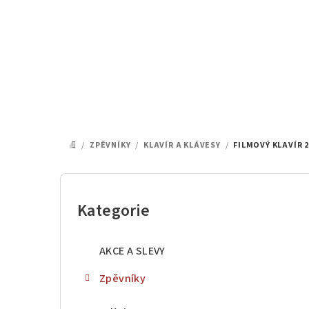
Přejít
na
obsah
/
ZPĚVNÍKY
/
KLAVÍR A KLÁVESY
/
FILMOVÝ KLAVÍR 2
DOMŮ
P
o
Kategorie
Přeskočit
kategorie
s
AKCE A SLEVY
t
Zpěvníky
r