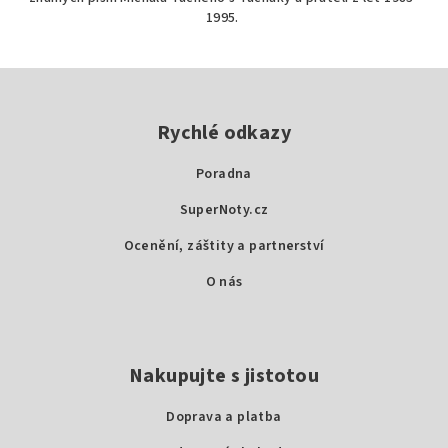
1995.
Z
á
p
Rychlé odkazy
a
Poradna
t
SuperNoty.cz
í
Ocenění, záštity a partnerství
O nás
Nakupujte s jistotou
Doprava a platba