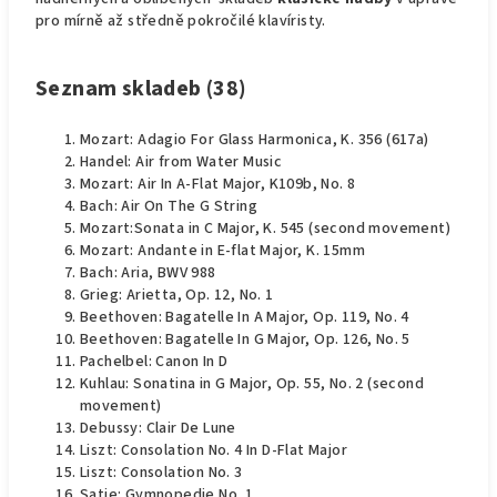
pro mírně až středně pokročilé klavíristy.
Seznam skladeb (38)
Mozart: Adagio For Glass Harmonica, K. 356 (617a)
Handel: Air from Water Music
Mozart: Air In A-Flat Major, K109b, No. 8
Bach: Air On The G String
Mozart:Sonata in C Major, K. 545 (second movement)
Mozart: Andante in E-flat Major, K. 15mm
Bach: Aria, BWV 988
Grieg: Arietta, Op. 12, No. 1
Beethoven: Bagatelle In A Major, Op. 119, No. 4
Beethoven: Bagatelle In G Major, Op. 126, No. 5
Pachelbel: Canon In D
Kuhlau: Sonatina in G Major, Op. 55, No. 2 (second
movement)
Debussy: Clair De Lune
Liszt: Consolation No. 4 In D-Flat Major
Liszt: Consolation No. 3
Satie: Gymnopedie No. 1