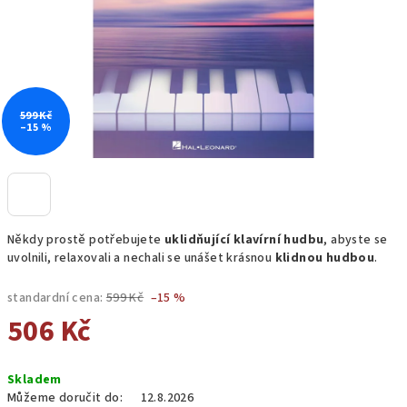
599 Kč
–15 %
Někdy prostě potřebujete
uklidňující klavírní hudbu
, abyste se
uvolnili, relaxovali a nechali se unášet krásnou
klidnou hudbou
.
standardní cena:
599 Kč
–15 %
506 Kč
Měrná
Skladem
cena:
Můžeme doručit do:
12.8.2026