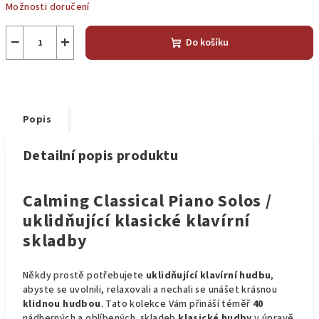
Možnosti doručení
−
+
Do košíku
Popis
Detailní popis produktu
Calming Classical Piano Solos /
uklidňující klasické klavírní
skladby
Někdy prostě potřebujete
uklidňující klavírní hudbu
,
abyste se uvolnili, relaxovali a nechali se unášet krásnou
klidnou hudbou
. Tato kolekce Vám přináší téměř
40
nádherných a oblíbených skladeb
klasické hudby
v úpravě