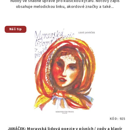
hudby ve snadné úpravě pro klasickou kytaru. Notový zápis
obsahuje melodickou linku, akordové značky a také...
Náš tip
KÓD:
925
JANÁČEK: Moravská lidová poezie v písních / zpěv a klavír