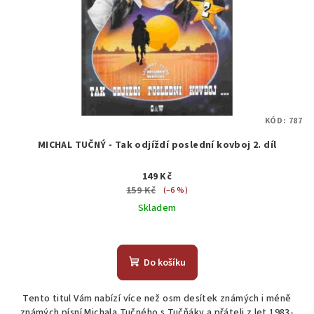
KÓD:
787
MICHAL TUČNÝ - Tak odjíždí poslední kovboj 2. díl
149 Kč
159 Kč
(–6 %)
Skladem
Do košíku
Tento titul Vám nabízí více než osm desítek známých i méně
známých písní Michala Tučného s Tučňáky a přáteli z let 1983-