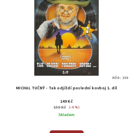
KÓD:
136
MICHAL TUČNÝ - Tak odjíždí poslední kovboj 1. díl
149 Kč
159 Kč
(–6 %)
Skladem
Průměrné
hodnocení