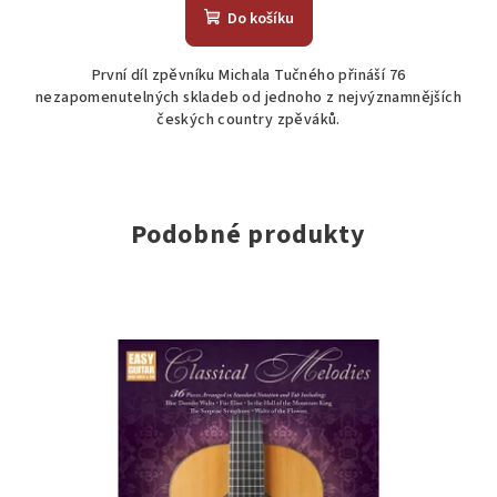
produktu
Do košíku
je
5,0
První díl zpěvníku Michala Tučného přináší 76
z
nezapomenutelných skladeb od jednoho z nejvýznamnějších
5
českých country zpěváků.
hvězdiček.
Podobné produkty