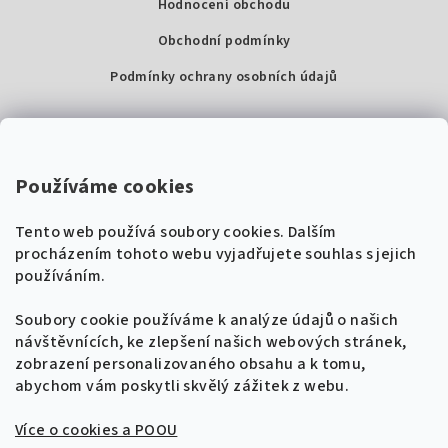
Hodnocení obchodu
Obchodní podmínky
Podmínky ochrany osobních údajů
Kontakty
Super Noty, s.r.o.
Používáme cookies
Na struze 227/1, Praha 1
Tento web používá soubory cookies. Dalším
IČ: 04568672
procházením tohoto webu vyjadřujete souhlas s jejich
používáním.
Zákaznická podpora
+420 604 485 792
Naladíme tě na nové zpěvníky!
Soubory cookie používáme k analýze údajů o našich
🎸
návštěvnících, ke zlepšení našich webových stránek,
Získej tipy, novinky a
10 % slevu
na první
info@supernoty.cz
zobrazení personalizovaného obsahu a k tomu,
objednávku.
V pracovních dnech od 8:00 do 17:00
abychom vám poskytli skvělý zážitek z webu.
Bezpečná platba kartou
Více o cookies a POOU
Přihlásit se k odběru