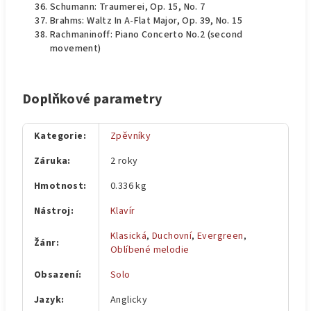
Schumann: Traumerei, Op. 15, No. 7
Brahms: Waltz In A-Flat Major, Op. 39, No. 15
Rachmaninoff: Piano Concerto No.2 (second
movement)
Doplňkové parametry
Kategorie
:
Zpěvníky
Záruka
:
2 roky
Hmotnost
:
0.336 kg
Nástroj
:
Klavír
Klasická
,
Duchovní
,
Evergreen
,
Žánr
:
Oblíbené melodie
Obsazení
:
Solo
Jazyk
:
Anglicky