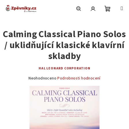
Přejít
na
obsah
Nákupní
Hledat
Přihlášení
Calming Classical Piano Solos
košík
/ uklidňující klasické klavírní
skladby
HAL LEONARD CORPORATION
Průměrné
Neohodnoceno
Podrobnosti hodnocení
hodnocení
produktu
je
0,0
z
5
hvězdiček.