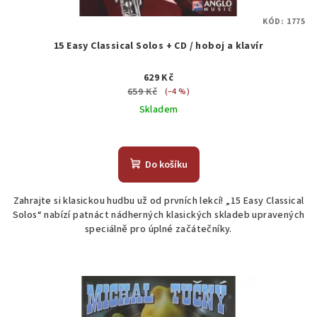
KÓD:
1775
15 Easy Classical Solos + CD / hoboj a klavír
629 Kč
659 Kč
(–4 %)
Skladem
Do košíku
Zahrajte si klasickou hudbu už od prvních lekcí! „15 Easy Classical
Solos“ nabízí patnáct nádherných klasických skladeb upravených
speciálně pro úplné začátečníky.