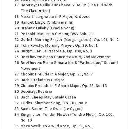
Debussy: La Fille Aux Cheveux De Lin (The Girl With
The Flaxen Hair)
Mozart: Larghetto in F Major, K. deest
Handel: Largo (Ombra mai fu)
Brahms: Lullaby (Cradle Song)
Petzold: Minuet In G Major, BWV Anh. 114
Gurlitt: Morning Prayer (Morgengebet), Op. 101, No. 2
Tchaikovsky: Morning Prayer, Op. 39, No. 1
Burgmuller: La Pastorale, Op. 100, No. 3
Beethoven: Piano Concerto No. 5, 2nd Movement
Beethoven: Piano Sonata No. 8 “Pathetique,” Second
Movement
Chopin: Prelude In A Major, Op. 28, No. 7
Bach: Prelude In C Major
Chopin: Prelude In F-Sharp Major, Op. 28, No. 13
Debussy: Reverie
Bach: Sheep May Safely Graze
Gurlitt: Slumber Song, Op. 101, No. 6
Saint-Saens: The Swan (Le Cygne)
Burgmuller: Tender Flower (Tendre Fleur), Op. 100,
No. 10
MacDowell: To A Wild Rose, Op. 51, No. 1