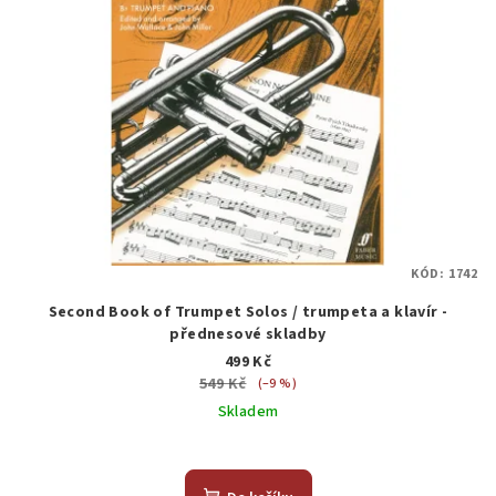
KÓD:
1742
Second Book of Trumpet Solos / trumpeta a klavír -
přednesové skladby
499 Kč
549 Kč
(–9 %)
Skladem