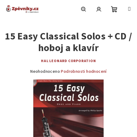
Přejít
na
obsah
Nákupní
Hledat
Přihlášení
15 Easy Classical Solos + CD /
košík
hoboj a klavír
HAL LEONARD CORPORATION
Průměrné
Neohodnoceno
Podrobnosti hodnocení
hodnocení
produktu
je
0,0
z
5
hvězdiček.