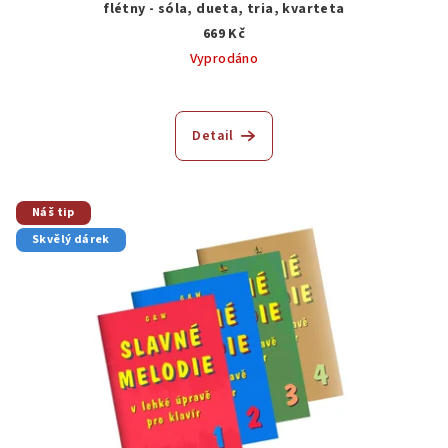
flétny - sóla, dueta, tria, kvarteta
669 Kč
Vyprodáno
Detail
Náš tip
Skvělý dárek