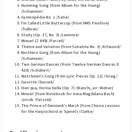
Humming Song (from Album for the Young)
/Schumann/
Gymnopédie No. 1 /Satie/
I'm Called Little Buttercup (from HMS Pinafore)
/Sullivan/
Study (Op. 37, No. 3) /Lemoine/
Minuet (Z 649) /Purcell/
Theme and Variation (from Sonatina No. 3) /Attwood/
Northern Song (from Album for the Young)
/Schumann/
Two German Dances (from Twelve German Dances D
420) /Schubert/
Watchman's Song (from Lyric Pieces Op. 12) /Grieg/
Gavotte /Dussek/
Vien qua, Dorina bella (Op. 7) /Bianchi, arr. Weber)
Minuet (from Notebook for Anna Magdalena Bach)
/atrrib. Petzold/
The Prince of Denmark's March (from Choice Lessons
for the Harpsichord or Spinet) /Clarke/