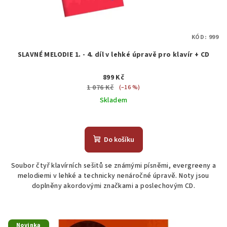
KÓD:
999
SLAVNÉ MELODIE 1. - 4. díl v lehké úpravě pro klavír + CD
899 Kč
1 076 Kč
(–16 %)
Skladem
Průměrné
hodnocení
produktu
Do košíku
je
5,0
Soubor čtyř klavírních sešitů se známými písněmi, evergreeny a
z
melodiemi v lehké a technicky nenáročné úpravě. Noty jsou
5
doplněny akordovými značkami a poslechovým CD.
hvězdiček.
Novinka