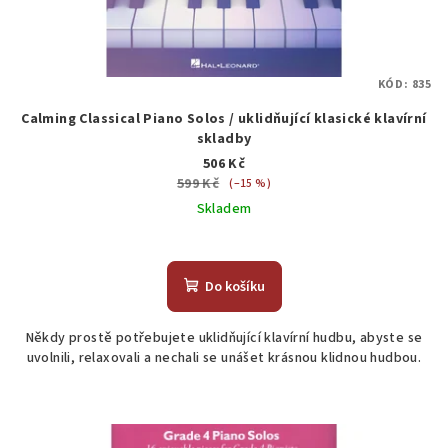
KÓD:
835
Calming Classical Piano Solos / uklidňující klasické klavírní
skladby
506 Kč
599 Kč
(–15 %)
Skladem
Do košíku
Někdy prostě potřebujete uklidňující klavírní hudbu, abyste se
uvolnili, relaxovali a nechali se unášet krásnou klidnou hudbou.