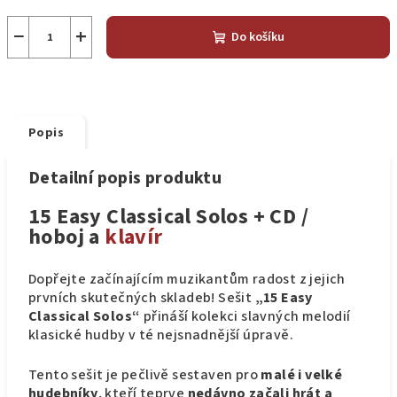
−
+
Do košíku
Popis
Detailní popis produktu
15 Easy Classical Solos + CD /
hoboj a
klavír
Dopřejte začínajícím muzikantům radost z jejich
prvních skutečných skladeb! Sešit
„15 Easy
Classical Solos“
přináší kolekci slavných melodií
klasické hudby v té nejsnadnější úpravě.
Tento sešit je pečlivě sestaven pro
malé i velké
hudebníky
, kteří teprve
nedávno začali hrát a