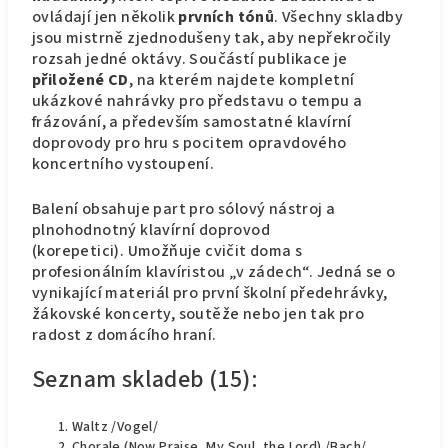
ovládají jen několik
prvních tónů
. Všechny skladby
jsou mistrně zjednodušeny tak, aby nepřekročily
rozsah jedné oktávy. Součástí publikace je
přiložené CD
, na kterém najdete kompletní
ukázkové nahrávky pro představu o tempu a
frázování, a především samostatné klavírní
doprovody pro hru s pocitem opravdového
koncertního vystoupení.
Balení obsahuje part pro sólový nástroj a
plnohodnotný klavírní doprovod
(korepetici). Umožňuje cvičit doma s
profesionálním klavíristou „v zádech“. Jedná se o
vynikající materiál pro první školní předehrávky,
žákovské koncerty, soutěže nebo jen tak pro
radost z domácího hraní.
Seznam skladeb (15):
Waltz /Vogel/
Chorale (Now Praise, My Soul, the Lord) /Bach/