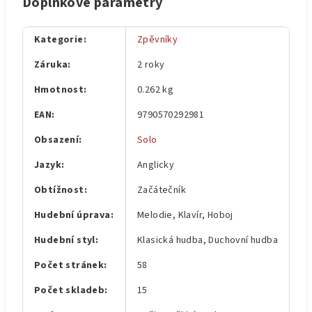
Doplňkové parametry
Kategorie
:
Zpěvníky
Záruka
:
2 roky
Hmotnost
:
0.262 kg
EAN
:
9790570292981
Obsazení
:
Solo
Jazyk
:
Anglicky
Obtížnost
:
Začátečník
Hudební úprava
:
Melodie, Klavír, Hoboj
Hudební styl
:
Klasická hudba, Duchovní hudba
Počet stránek
:
58
Počet skladeb
:
15