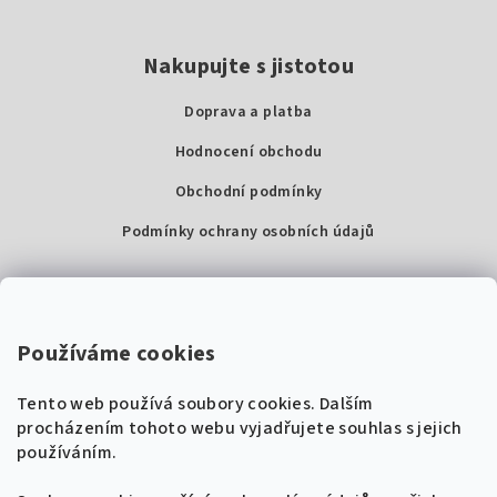
Nakupujte s jistotou
Doprava a platba
Hodnocení obchodu
Obchodní podmínky
Podmínky ochrany osobních údajů
Kontakty
Super Noty, s.r.o.
Používáme cookies
Na struze 227/1, Praha 1
Tento web používá soubory cookies. Dalším
IČ: 04568672
procházením tohoto webu vyjadřujete souhlas s jejich
používáním.
Zákaznická podpora
+420 604 485 792