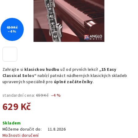
659 Kč
–4 %
Zahrajte si
klasickou hudbu
už od prvních lekcí!
„15 Easy
Classical Solos“
nabízí patnáct nádherných klasických skladeb
upravených speciálně pro
úplné začátečníky
.
standardní cena:
659 Kč
–4 %
629 Kč
Měrná
Skladem
cena:
Můžeme doručit do:
11.8.2026
Možnosti doručení