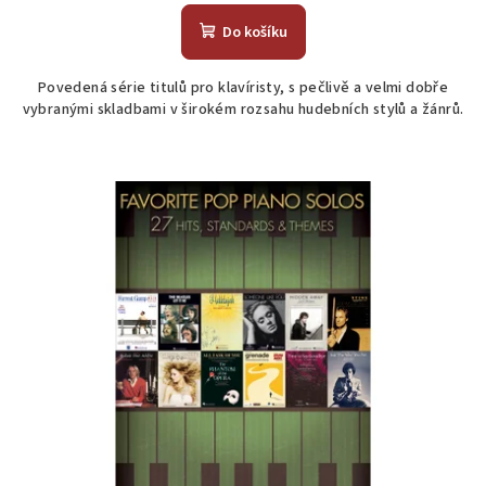
hodnocení
produktu
Do košíku
je
5,0
Povedená série titulů pro klavíristy, s pečlivě a velmi dobře
z
vybranými skladbami v širokém rozsahu hudebních stylů a žánrů.
5
hvězdiček.