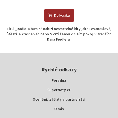
Do košíku
Titul „Radio-album 4“ nabízí nesmrtelné hity jako Levandulová,
Štěstí je krásná věc nebo S cizí ženou v cizím pokoji v aranžích
Dana Fiedlera.
Z
á
p
Rychlé odkazy
a
Poradna
t
SuperNoty.cz
í
Ocenění, záštity a partnerství
O nás