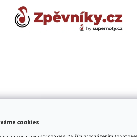
íváme cookies
né. Často se využívá, pokud je původní tónina pro zpěváka př
web používá soubory cookies. Dalším procházením tohoto w