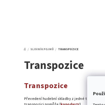
Přejít
na
obsah
/
SLOVNÍK POJMŮ
/
TRANSPOZICE
DOMŮ
Transpozice
Transpozice
Použ
Převedení hudební skladby z jedné tóniny do ji
transpozici pomůže
[
kapodastr
]
.
Tento 