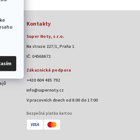
 ke
Kontakty
obsahu
Super Noty, s.r.o.
Na struze 227/1, Praha 1
IČ: 04568672
lasím
Zákaznická podpora
+420 604 485 792
ajů
info@supernoty.cz
V pracovních dnech od 8:00 do 17:00
Bezpečná platba kartou
VISA