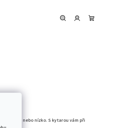
Hledat
Přihlášení
Nákupní
košík
íliš vysoko nebo nízko. S kytarou vám při
ebu