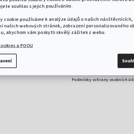
jete souhlas s jejich používáním.
y cookie používáme k analýze údajů o našich návštěvnících,
ní našich webových stránek, zobrazení personalizovaného 
mu, abychom vám poskytli skvělý zážitek z webu.
é odkazy
Nakupujte s jistotou
 cookies a POOU
a
Doprava a platba
ty.cz
Hodnocení obchodu
avení
Souh
, záštity a partnerství
Obchodní podmínky
Podmínky ochrany osobních úd