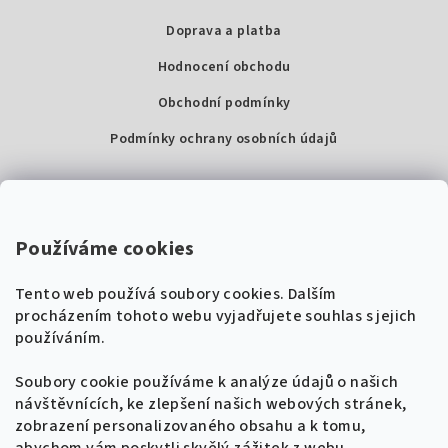
Doprava a platba
Hodnocení obchodu
Obchodní podmínky
Podmínky ochrany osobních údajů
Kontakty
Super Noty, s.r.o.
Používáme cookies
Na struze 227/1, Praha 1
Tento web používá soubory cookies. Dalším
IČ: 04568672
procházením tohoto webu vyjadřujete souhlas s jejich
používáním.
Zákaznická podpora
+420 604 485 792
Naladíme tě na nové zpěvníky!
Soubory cookie používáme k analýze údajů o našich
🎸
návštěvnících, ke zlepšení našich webových stránek,
Získej tipy, novinky a
10 % slevu
na první
info@supernoty.cz
zobrazení personalizovaného obsahu a k tomu,
objednávku.
V pracovních dnech od 8:00 do 17:00