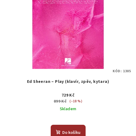
KÓD:
1385
Ed Sheeran – Play (klavír, zpěv, kytara)
729 Kč
899 Kč
(–18 %)
Skladem
Do košíku