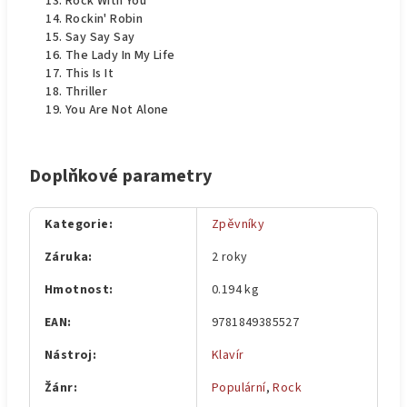
Rock With You
Rockin' Robin
Say Say Say
The Lady In My Life
This Is It
Thriller
You Are Not Alone
Doplňkové parametry
Kategorie
:
Zpěvníky
Záruka
:
2 roky
Hmotnost
:
0.194 kg
EAN
:
9781849385527
Nástroj
:
Klavír
Žánr
:
Populární
,
Rock