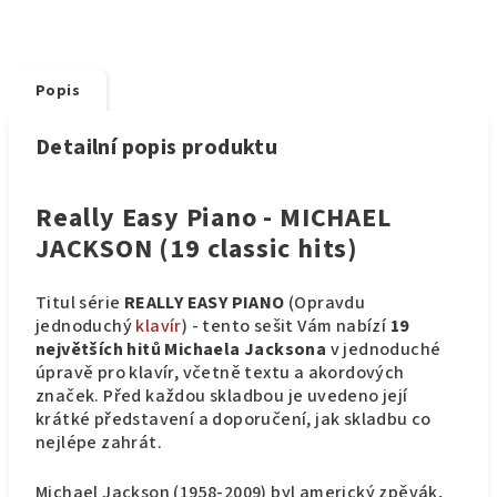
Popis
Detailní popis produktu
Really Easy Piano - MICHAEL
JACKSON (19 classic hits)
Titul série
REALLY EASY PIANO
(Opravdu
jednoduchý
klavír
) - tento sešit Vám nabízí
19
největších hitů Michaela Jacksona
v jednoduché
úpravě pro klavír, včetně textu a akordových
značek. Před každou skladbou je uvedeno její
krátké představení a doporučení, jak skladbu co
nejlépe zahrát.
Michael Jackson (1958-2009) byl americký zpěvák,