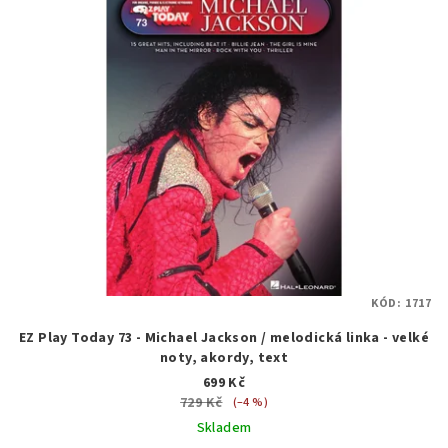
KÓD:
1717
EZ Play Today 73 - Michael Jackson / melodická linka - velké
noty, akordy, text
699 Kč
729 Kč
(–4 %)
Skladem