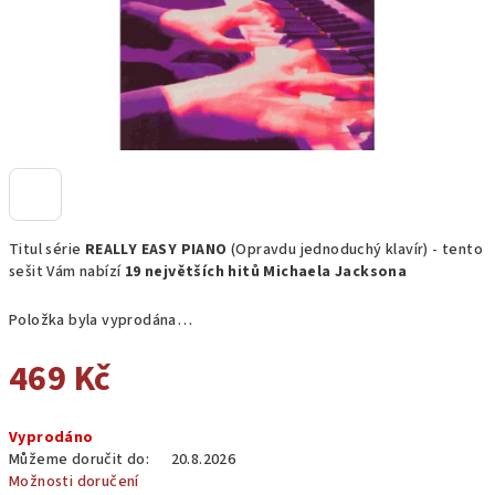
Titul série
REALLY EASY PIANO
(Opravdu jednoduchý klavír) - tento
sešit Vám nabízí
19 největších hitů Michaela Jacksona
Položka byla vyprodána…
469 Kč
Měrná
Vyprodáno
cena:
Můžeme doručit do:
20.8.2026
Možnosti doručení