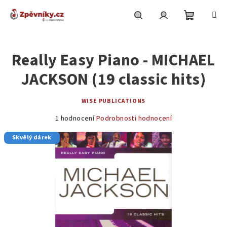
Přejít
na
obsah
Nákupní
Hledat
Přihlášení
Really Easy Piano - MICHAEL
košík
JACKSON (19 classic hits)
WISE PUBLICATIONS
Průměrné
1 hodnocení
Podrobnosti hodnocení
hodnocení
Skvělý dárek
produktu
je
5,0
z
5
hvězdiček.