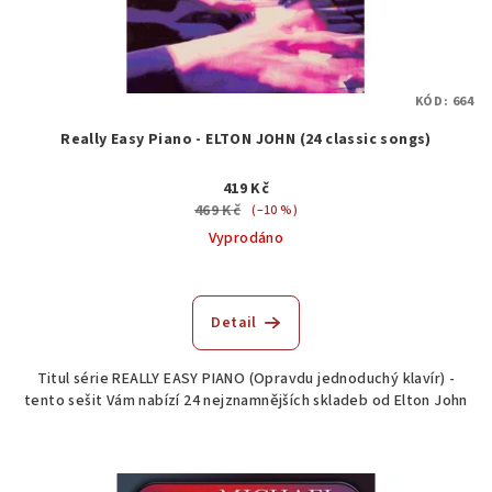
KÓD:
664
Really Easy Piano - ELTON JOHN (24 classic songs)
419 Kč
469 Kč
(–10 %)
Vyprodáno
Průměrné
hodnocení
produktu
Detail
je
5,0
Titul série REALLY EASY PIANO (Opravdu jednoduchý klavír) -
z
tento sešit Vám nabízí 24 nejznamnějších skladeb od Elton John
5
hvězdiček.