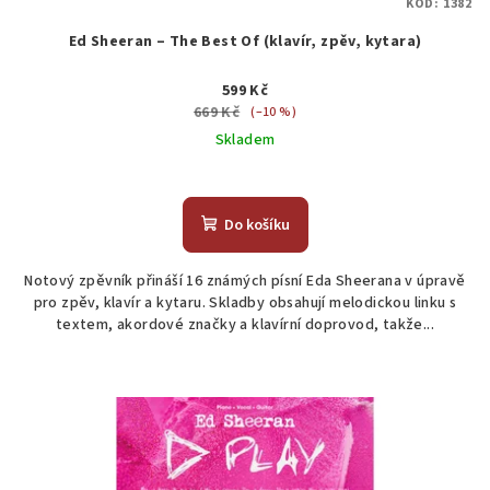
KÓD:
1382
Ed Sheeran – The Best Of (klavír, zpěv, kytara)
599 Kč
669 Kč
(–10 %)
Skladem
Do košíku
Notový zpěvník přináší 16 známých písní Eda Sheerana v úpravě
pro zpěv, klavír a kytaru. Skladby obsahují melodickou linku s
textem, akordové značky a klavírní doprovod, takže...