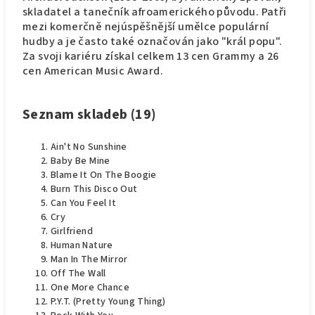
skladatel a tanečník afroamerického původu. Patři
mezi komerčně nejúspěšnější umělce populární
hudby a je často také označován jako "král popu".
Za svoji kariéru získal celkem 13 cen Grammy a 26
cen American Music Award.
Seznam skladeb (19)
Ain't No Sunshine
Baby Be Mine
Blame It On The Boogie
Burn This Disco Out
Can You Feel It
Cry
Girlfriend
Human Nature
Man In The Mirror
Off The Wall
One More Chance
P.Y.T. (Pretty Young Thing)