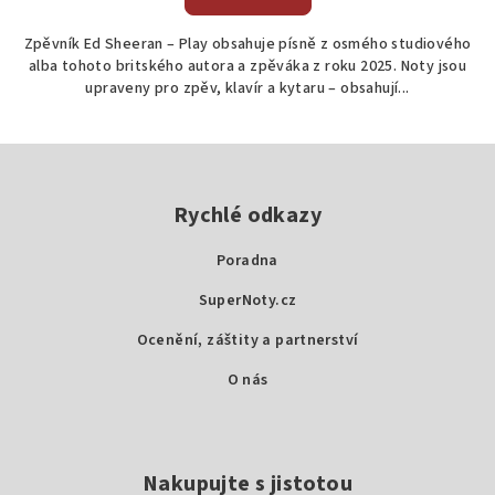
Zpěvník Ed Sheeran – Play obsahuje písně z osmého studiového
alba tohoto britského autora a zpěváka z roku 2025. Noty jsou
upraveny pro zpěv, klavír a kytaru – obsahují...
Z
á
p
Rychlé odkazy
a
Poradna
t
SuperNoty.cz
í
Ocenění, záštity a partnerství
O nás
Nakupujte s jistotou