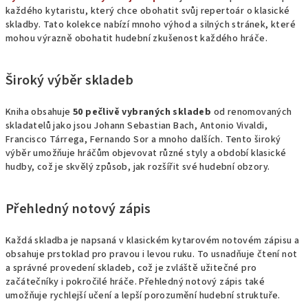
každého kytaristu, který chce obohatit svůj repertoár o klasické
skladby. Tato kolekce nabízí mnoho výhod a silných stránek, které
mohou výrazně obohatit hudební zkušenost každého hráče.
Široký výběr skladeb
Kniha obsahuje
50 pečlivě vybraných skladeb
od renomovaných
skladatelů jako jsou Johann Sebastian Bach, Antonio Vivaldi,
Francisco Tárrega, Fernando Sor a mnoho dalších. Tento široký
výběr umožňuje hráčům objevovat různé styly a období klasické
hudby, což je skvělý způsob, jak rozšířit své hudební obzory.
Přehledný notový zápis
Každá skladba je napsaná v klasickém kytarovém notovém zápisu a
obsahuje prstoklad pro pravou i levou ruku. To usnadňuje čtení not
a správné provedení skladeb, což je zvláště užitečné pro
začátečníky i pokročilé hráče. Přehledný notový zápis také
umožňuje rychlejší učení a lepší porozumění hudební struktuře.