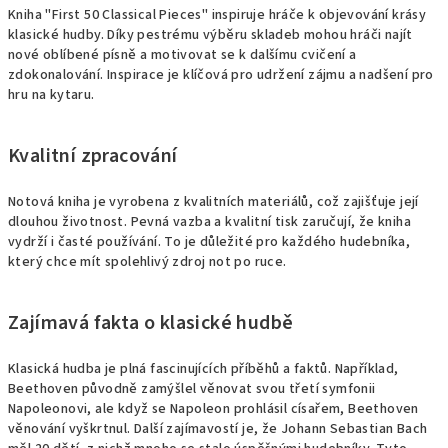
Kniha "First 50 Classical Pieces" inspiruje hráče k objevování krásy
klasické hudby. Díky pestrému výběru skladeb mohou hráči najít
nové oblíbené písně a motivovat se k dalšímu cvičení a
zdokonalování. Inspirace je klíčová pro udržení zájmu a nadšení pro
hru na kytaru.
Kvalitní zpracování
Notová kniha je vyrobena z kvalitních materiálů, což zajišťuje její
dlouhou životnost. Pevná vazba a kvalitní tisk zaručují, že kniha
vydrží i časté používání. To je důležité pro každého hudebníka,
který chce mít spolehlivý zdroj not po ruce.
Zajímavá fakta o klasické hudbě
Klasická hudba je plná fascinujících příběhů a faktů. Například,
Beethoven původně zamýšlel věnovat svou třetí symfonii
Napoleonovi, ale když se Napoleon prohlásil císařem, Beethoven
věnování vyškrtnul. Další zajímavostí je, že Johann Sebastian Bach