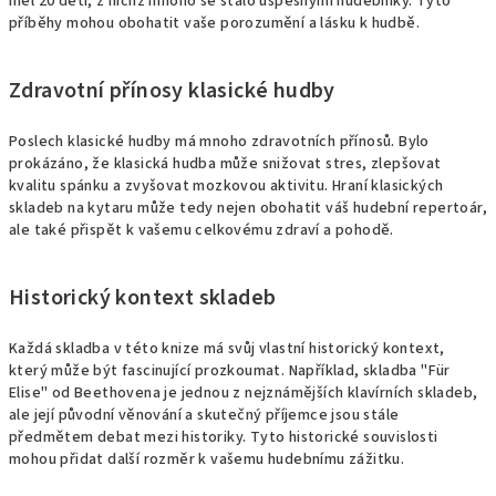
měl 20 dětí, z nichž mnoho se stalo úspěšnými hudebníky. Tyto
příběhy mohou obohatit vaše porozumění a lásku k hudbě.
Zdravotní přínosy klasické hudby
Poslech klasické hudby má mnoho zdravotních přínosů. Bylo
prokázáno, že klasická hudba může snižovat stres, zlepšovat
kvalitu spánku a zvyšovat mozkovou aktivitu. Hraní klasických
skladeb na kytaru může tedy nejen obohatit váš hudební repertoár,
ale také přispět k vašemu celkovému zdraví a pohodě.
Historický kontext skladeb
Každá skladba v této knize má svůj vlastní historický kontext,
který může být fascinující prozkoumat. Například, skladba "Für
Elise" od Beethovena je jednou z nejznámějších klavírních skladeb,
ale její původní věnování a skutečný příjemce jsou stále
předmětem debat mezi historiky. Tyto historické souvislosti
mohou přidat další rozměr k vašemu hudebnímu zážitku.