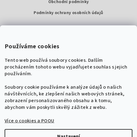
Obchodní podmínky
Podmínky ochrany osobních údajů
Kontakty
Super Noty, s.r.o.
Používáme cookies
Na struze 227/1, Praha 1
Tento web používá soubory cookies. Dalším
IČ: 04568672
procházením tohoto webu vyjadřujete souhlas s jejich
používáním.
Zákaznická podpora
+420 604 485 792
Naladíme tě na nové zpěvníky!
Soubory cookie používáme k analýze údajů o našich
🎸
návštěvnících, ke zlepšení našich webových stránek,
Získej tipy, novinky a
10 % slevu
na první
info@supernoty.cz
zobrazení personalizovaného obsahu a k tomu,
objednávku.
V pracovních dnech od 8:00 do 17:00
abychom vám poskytli skvělý zážitek z webu.
Bezpečná platba kartou
Více o cookies a POOU
Přihlásit se k odběru
VISA
Zásady zpracování osobních údajů
Nastavení