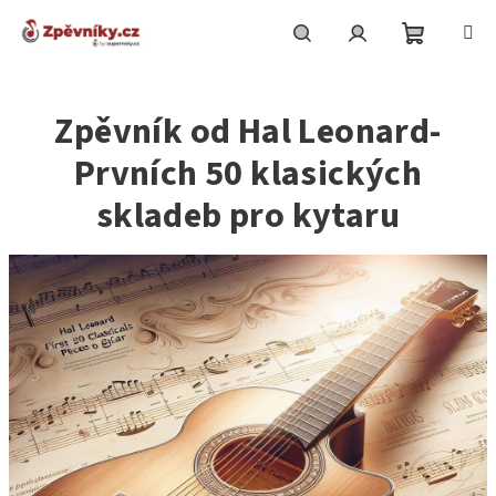
Přejít
na
obsah
Nákupní
Hledat
Přihlášení
Zpěvník od Hal Leonard-
košík
Prvních 50 klasických
skladeb pro kytaru