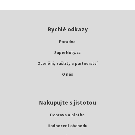
Z
á
p
Rychlé odkazy
a
Poradna
t
SuperNoty.cz
í
Ocenění, záštity a partnerství
O nás
Nakupujte s jistotou
Doprava a platba
Hodnocení obchodu