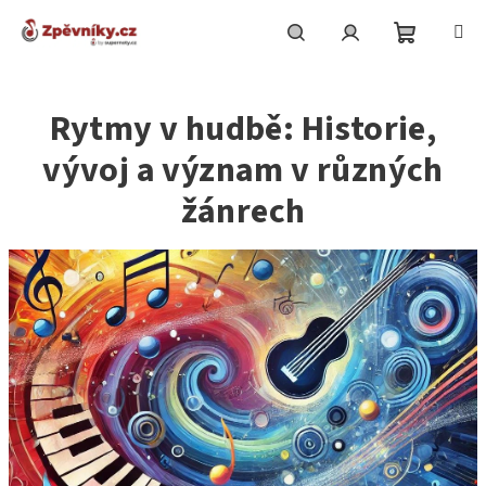
Přejít
na
obsah
Nákupní
Hledat
Přihlášení
Rytmy v hudbě: Historie,
košík
vývoj a význam v různých
žánrech