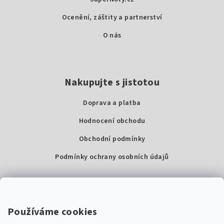
í
Ocenění, záštity a partnerství
O nás
Nakupujte s jistotou
Doprava a platba
Hodnocení obchodu
Obchodní podmínky
Podmínky ochrany osobních údajů
Kontakty
Super Noty, s.r.o.
Používáme cookies
Na struze 227/1, Praha 1