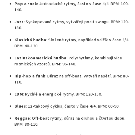
Pop a rock
: Jednoduché rytmy, často v čase 4/4. BPM: 100-
140.
Jazz
: Synkopované rytmy, vytvářejí pocit swingu. BPM: 120-
180.
Klasická hudba
: Složené rytmy, například valčík v čase 3/4.
BPM: 40-120.
Latinskoamerická hudba
: Polyrhythmy, kombinují více
rytmických vzorců. BPM: 96-140.
Hip-hop a funk
: Důraz na off-beat, vytváří napětí. BPM: 80-
110.
EDM
: Rychlé a energické rytmy. BPM: 120-150.
Blues
: 12-taktový cyklus, často v čase 4/4. BPM: 60-90.
Reggae
: Off-beat rytmy, důraz na druhou a čtvrtou dobu.
BPM: 80-110.