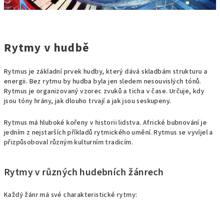
Rytmy v hudbě
Rytmus je základní prvek hudby, který dává skladbám strukturu a
energii. Bez rytmu by hudba byla jen sledem nesouvislých tónů.
Rytmus je organizovaný vzorec zvuků a ticha v čase. Určuje, kdy
jsou tóny hrány, jak dlouho trvají a jak jsou seskupeny.
Rytmus má hluboké kořeny v historii lidstva. Africké bubnování je
jedním z nejstarších příkladů rytmického umění. Rytmus se vyvíjel a
přizpůsoboval různým kulturním tradicím.
Rytmy v různých hudebních žánrech
Každý žánr má své charakteristické rytmy: