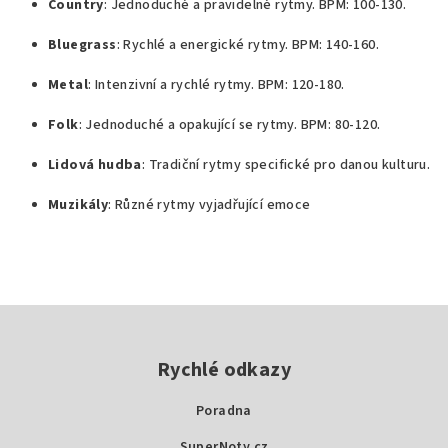
Country
: Jednoduché a pravidelné rytmy. BPM: 100-130.
Bluegrass
: Rychlé a energické rytmy. BPM: 140-160.
Metal
: Intenzivní a rychlé rytmy. BPM: 120-180.
Folk
: Jednoduché a opakující se rytmy. BPM: 80-120.
Lidová hudba
: Tradiční rytmy specifické pro danou kulturu.
Muzikály
: Různé rytmy vyjadřující emoce
Z
á
p
Rychlé odkazy
a
Poradna
t
SuperNoty.cz