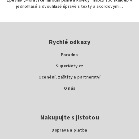
Zpěvník „Moravské národní písně a koledy“ nabízí 150 skladeb v
jednohlasé a dvouhlasé úpravě s texty a akordovými...
Z
á
p
Rychlé odkazy
a
Poradna
t
SuperNoty.cz
í
Ocenění, záštity a partnerství
O nás
Nakupujte s jistotou
Doprava a platba