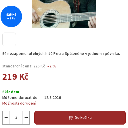
225 Kč
–2 %
94 nezapomenutelných hitů Petra Spáleného v jednom zpěvníku.
standardní cena:
225 Kč
–2 %
219 Kč
Měrná
Skladem
cena:
Můžeme doručit do:
12.8.2026
Možnosti doručení
−
+
Do košíku