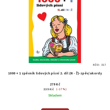
KÓD:
317
1000 + 1 zpěvník lidových písní 2. díl (N - Ž)-zpěv/akordy
279 Kč
339 Kč
(–17 %)
Skladem