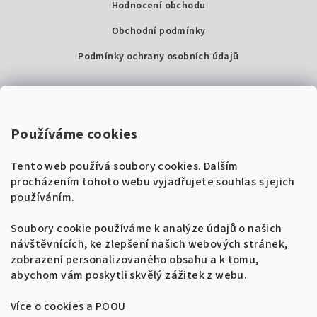
Hodnocení obchodu
Obchodní podmínky
Podmínky ochrany osobních údajů
Kontakty
Super Noty, s.r.o.
Používáme cookies
Na struze 227/1, Praha 1
Tento web používá soubory cookies. Dalším
IČ: 04568672
procházením tohoto webu vyjadřujete souhlas s jejich
používáním.
Zákaznická podpora
+420 604 485 792
Naladíme tě na nové zpěvníky!
Soubory cookie používáme k analýze údajů o našich
🎸
návštěvnících, ke zlepšení našich webových stránek,
Získej tipy, novinky a
10 % slevu
na první
info@supernoty.cz
zobrazení personalizovaného obsahu a k tomu,
objednávku.
V pracovních dnech od 8:00 do 17:00
abychom vám poskytli skvělý zážitek z webu.
Bezpečná platba kartou
Více o cookies a POOU
Přihlásit se k odběru