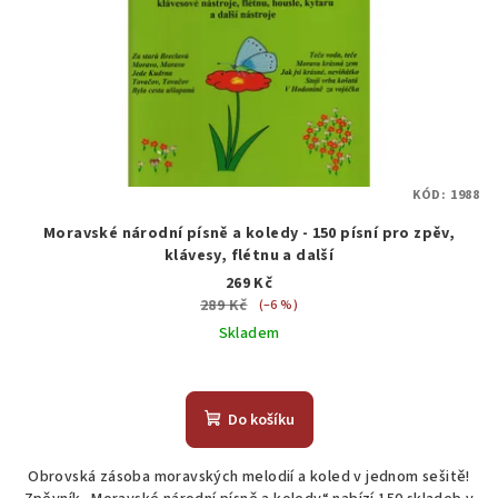
KÓD:
1988
Moravské národní písně a koledy - 150 písní pro zpěv,
klávesy, flétnu a další
269 Kč
289 Kč
(–6 %)
Skladem
Do košíku
Obrovská zásoba moravských melodií a koled v jednom sešitě!