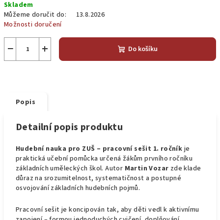
Skladem
cena:
Můžeme doručit do:
13.8.2026
Možnosti doručení
−
+
Do košíku
Popis
Detailní popis produktu
Hudební nauka pro ZUŠ – pracovní sešit 1. ročník
je
praktická učební pomůcka určená žákům prvního ročníku
základních uměleckých škol. Autor
Martin Vozar
zde klade
důraz na srozumitelnost, systematičnost a postupné
osvojování základních hudebních pojmů.
Pracovní sešit je koncipován tak, aby děti vedl k aktivnímu
zapojení – formou jednoduchých cvičení, doplňování,