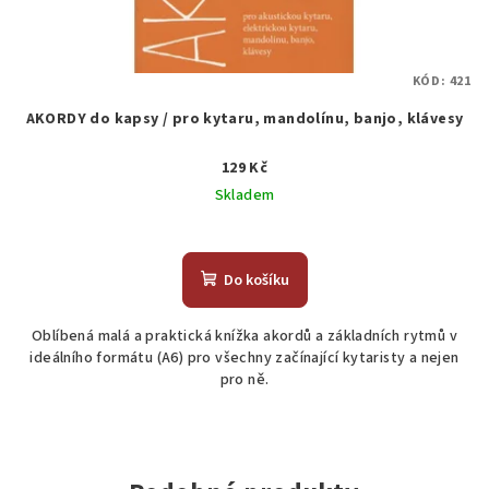
KÓD:
421
AKORDY do kapsy / pro kytaru, mandolínu, banjo, klávesy
129 Kč
Skladem
Průměrné
hodnocení
produktu
Do košíku
je
5,0
Oblíbená malá a praktická knížka akordů a základních rytmů v
z
ideálního formátu (A6) pro všechny začínající kytaristy a nejen
5
pro ně.
hvězdiček.