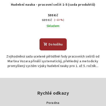
Hudební nauka - pracovní sešit 1-5 (sada produktů)
599 Kč
689 Kč
(–13 %)
Skladem
Do košíku
Zvýhodněná sada ucelené pětidílné řady pracovních sešitů od
Martina Vozara přináší systematický, přehledný a metodicky
promyšlený systém výuky hudební nauky pro 1. až 5. ročník...
Z
á
p
Rychlé odkazy
a
Poradna