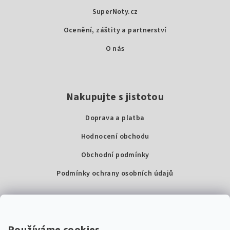
t
SuperNoty.cz
í
Ocenění, záštity a partnerství
O nás
Nakupujte s jistotou
Doprava a platba
Hodnocení obchodu
Obchodní podmínky
Podmínky ochrany osobních údajů
Kontakty
Super Noty, s.r.o.