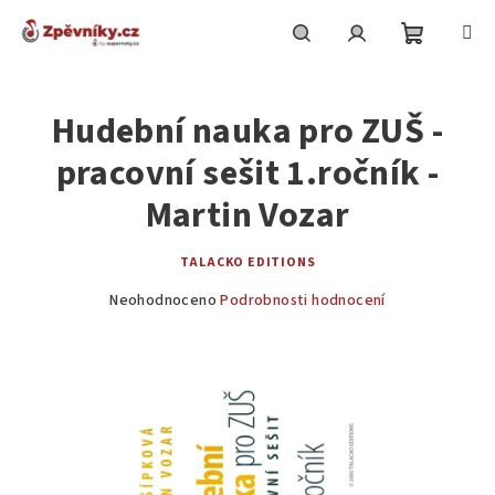
Přejít
na
obsah
Nákupní
Hledat
Přihlášení
Hudební nauka pro ZUŠ -
košík
pracovní sešit 1.ročník -
Martin Vozar
TALACKO EDITIONS
Průměrné
Neohodnoceno
Podrobnosti hodnocení
hodnocení
produktu
je
0,0
z
5
hvězdiček.