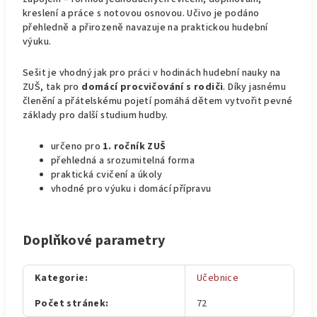
kreslení a práce s notovou osnovou. Učivo je podáno
přehledně a přirozeně navazuje na praktickou hudební
výuku.
Sešit je vhodný jak pro práci v hodinách hudební nauky na
ZUŠ, tak pro
domácí procvičování s rodiči
. Díky jasnému
členění a přátelskému pojetí pomáhá dětem vytvořit pevné
základy pro další studium hudby.
určeno pro
1. ročník ZUŠ
přehledná a srozumitelná forma
praktická cvičení a úkoly
vhodné pro výuku i domácí přípravu
Doplňkové parametry
Kategorie
:
Učebnice
Počet stránek
:
72