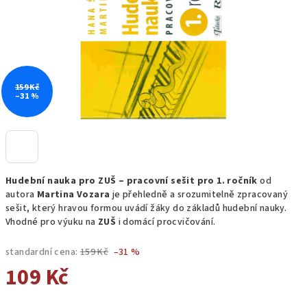
159 Kč
–31 %
Hudební nauka pro ZUŠ – pracovní sešit pro 1. ročník
od
autora
Martina Vozara
je přehledně a srozumitelně zpracovaný
sešit, který hravou formou uvádí žáky do základů hudební nauky.
Vhodné pro výuku na
ZUŠ
i domácí procvičování.
standardní cena:
159 Kč
–31 %
109 Kč
Měrná