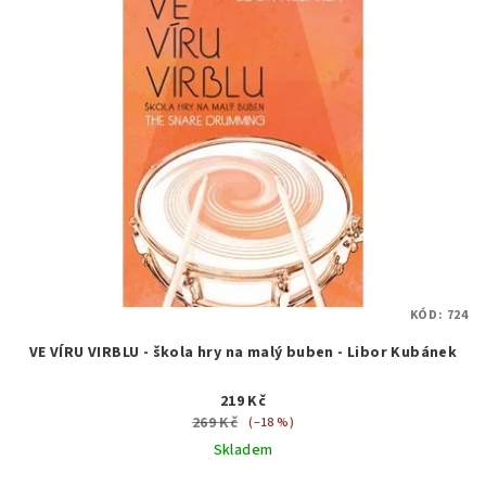
KÓD:
724
VE VÍRU VIRBLU - škola hry na malý buben - Libor Kubánek
219 Kč
269 Kč
(–18 %)
Skladem