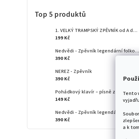
Top 5 produktů
1. VELKÝ TRAMPSKÝ ZPĚVNÍK od A do Z - texty akordy
199 Kč
Nedvědi - Zpěvník legendární folkové rodiny - 1.
390 Kč
NEREZ - Zpěvník
Použ
390 Kč
Pohádkový klavír – písně z českých po
Tento 
149 Kč
vyjadřu
Nedvědi - Zpěvník legendární folkové rodiny - 2.
Soubor
390 Kč
zlepše
a k to