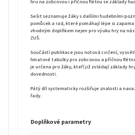
hru na zobcovou i příčnou flétnu se základy hu
Sešit seznamuje žáky s dalšími hudebními pozn
pomůcek a rad, které pomáhají lépe si zapamat
vhodným doplňkem nejen pro výuku hry na nástr
ZUŠ.
Součástí publikace jsou notová cvičení, vysvě
hmatové tabulky pro zobcovou a příčnou flétnu
je určena pro žáky, kteří již zvládají základy hr
dovednosti.
Pátý díl systematicky rozšiřuje znalosti a nav
řady.
Doplňkové parametry