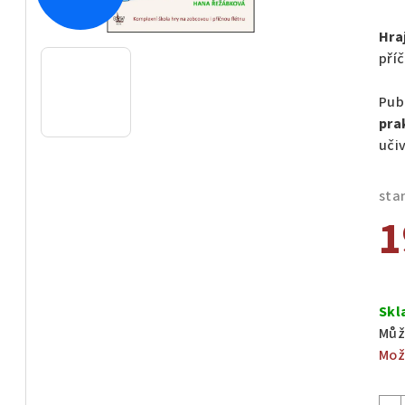
hod
pro
Hraj
je
příč
0,0
z
Pub
5
pra
hvě
uči
sta
1
Měr
cen
Skl
Můž
Mož