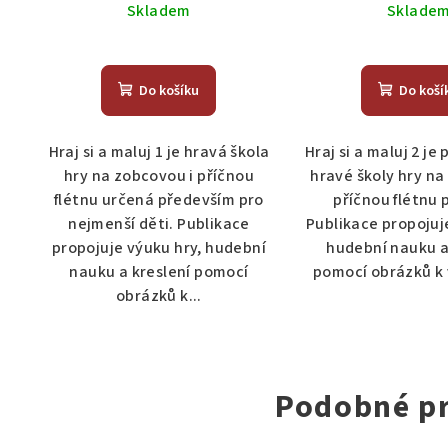
Skladem
Sklade
Do košíku
Do koší
Hraj si a maluj 1 je hravá škola
Hraj si a maluj 2 je
hry na zobcovou i příčnou
hravé školy hry na
flétnu určená především pro
příčnou flétnu p
nejmenší děti. Publikace
Publikace propojuj
propojuje výuku hry, hudební
hudební nauku a
nauku a kreslení pomocí
pomocí obrázků k 
obrázků k...
Podobné p