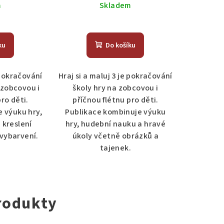
m
Skladem
ku
Do košíku
 pokračování
Hraj si a maluj 3 je pokračování
 zobcovou i
školy hry na zobcovou i
ro děti.
příčnou flétnu pro děti.
e výuku hry,
Publikace kombinuje výuku
 kreslení
hry, hudební nauku a hravé
vybarvení.
úkoly včetně obrázků a
tajenek.
rodukty