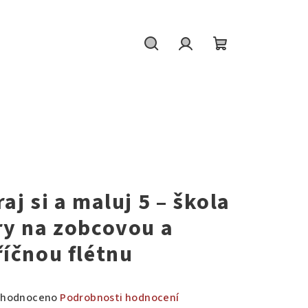
Hledat
Přihlášení
Nákupní
košík
W
raj si a maluj 5 – škola
ry na zobcovou a
říčnou flétnu
měrné
hodnoceno
Podrobnosti hodnocení