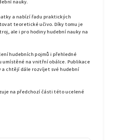
dební nauky.
atky a nabízí řadu praktických
ovat teoretické učivo. Díky tomu je
oj, ale i pro hodiny hudební nauky na
tlení hudebních pojmů i přehledné
 umístěné na vnitřní obálce. Publikace
y a chtějí dále rozvíjet své hudební
azuje na předchozí části této ucelené