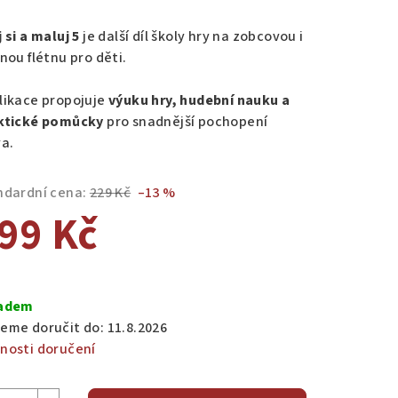
nocení
duktu
 si a maluj 5
je další díl školy hry na zobcovou i
nou flétnu pro děti.
likace propojuje
výuku hry, hudební nauku a
ktické pomůcky
pro snadnější pochopení
zdiček.
va.
ndardní cena:
229 Kč
–13 %
99 Kč
ná
a:
adem
eme doručit do:
11.8.2026
nosti doručení