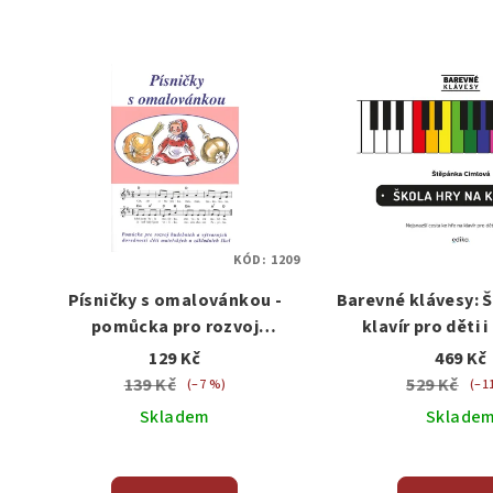
KÓD:
1209
Písničky s omalovánkou -
Barevné klávesy: Š
pomůcka pro rozvoj
klavír pro děti 
hudebních a výtvarných
129 Kč
469 Kč
dovedností dětí
139 Kč
529 Kč
(–7 %)
(–1
Skladem
Sklade
Prů
hod