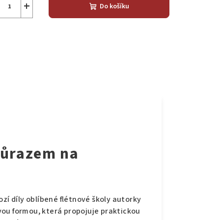
+
Do košíku
důrazem na
í díly oblíbené flétnové školy autorky
vou formou, která propojuje praktickou