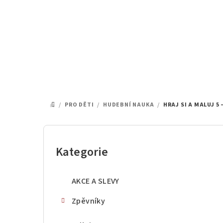
Přejít
na
obsah
/
PRO DĚTI
/
HUDEBNÍ NAUKA
/
HRAJ SI A MALUJ 5
DOMŮ
P
o
Kategorie
Přeskočit
kategorie
s
AKCE A SLEVY
t
Zpěvníky
r