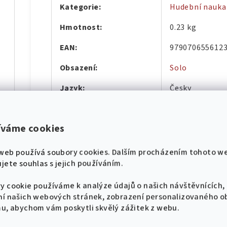
Kategorie
:
Hudební nauka 
Hmotnost
:
0.23 kg
EAN
:
979070655612
Obsazení
:
Solo
díl
Jazyk
:
Česky
Hudební úprava
:
Akordy, Melodi
íváme cookies
Hudební styl
:
Výukové, Instru
Počet stránek
:
68
hádek pro klavír
web používá soubory cookies. Dalším procházením tohoto w
jete souhlas s jejich používáním.
Vazba
:
Sešit - Měkká 
díl
y cookie používáme k analýze údajů o našich návštěvnících,
ní našich webových stránek, zobrazení personalizovaného 
mu, abychom vám poskytli skvělý zážitek z webu.