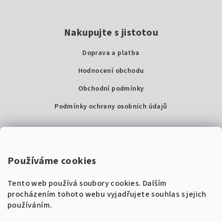
Nakupujte s jistotou
Doprava a platba
Hodnocení obchodu
Obchodní podmínky
Podmínky ochrany osobních údajů
Kontakty
Super Noty, s.r.o.
Používáme cookies
Na struze 227/1, Praha 1
Tento web používá soubory cookies. Dalším
IČ: 04568672
procházením tohoto webu vyjadřujete souhlas s jejich
používáním.
Zákaznická podpora