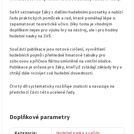
Sešit seznamuje žáky s dalšími hudebními poznatky a nabízí
řadu praktických pomůcek a rad, které pomáhají lépe si
zapamatovat teoretické učivo. Díky tomu je vhodným
doplňkem nejen pro výuku hry na nástroj, ale i pro hodiny
hudební nauky na ZUŠ.
Součástí publikace jsou notová cvičení, vysvětlení
hudebních pojmů i přehledné hmatové tabulky pro
zobcovou a příčnou flétnu umístěné na vnitřní obálce.
Publikace je určena pro žáky, kteří již zvládají základy hry a
chtějí dále rozvíjet své hudební dovednosti.
Čtvrtý díl systematicky rozšiřuje znalosti a navazuje na
předchozí části této ucelené řady.
Doplňkové parametry
Kategorie
:
Hudební nauka a sešity