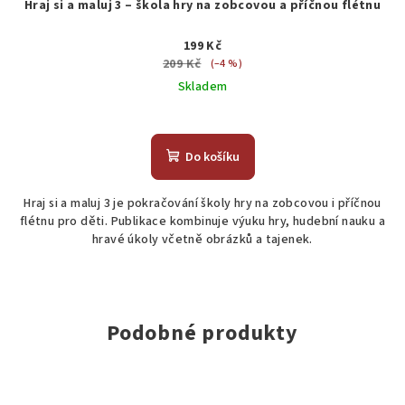
Hraj si a maluj 3 – škola hry na zobcovou a příčnou flétnu
199 Kč
209 Kč
(–4 %)
Skladem
Do košíku
Hraj si a maluj 3 je pokračování školy hry na zobcovou i příčnou
flétnu pro děti. Publikace kombinuje výuku hry, hudební nauku a
hravé úkoly včetně obrázků a tajenek.
Podobné produkty