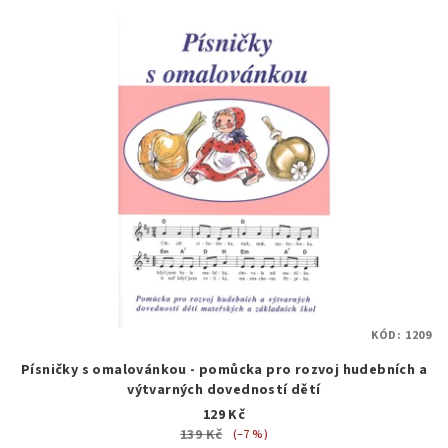
KÓD:
1209
Písničky s omalovánkou - pomůcka pro rozvoj hudebních a
výtvarných dovedností dětí
129 Kč
139 Kč
(–7 %)