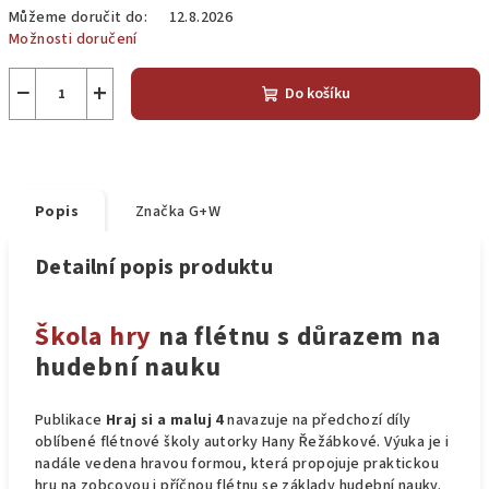
Můžeme doručit do:
12.8.2026
Možnosti doručení
−
+
Do košíku
Popis
Značka
G+W
Detailní popis produktu
Škola hry
na flétnu s důrazem na
hudební nauku
Publikace
Hraj si a maluj 4
navazuje na předchozí díly
oblíbené flétnové školy autorky Hany Řežábkové. Výuka je i
nadále vedena hravou formou, která propojuje praktickou
hru na zobcovou i příčnou flétnu se základy hudební nauky.