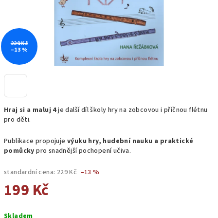
229 Kč
–13 %
Hraj si a maluj 4
je další díl školy hry na zobcovou i příčnou flétnu
pro děti.
Publikace propojuje
výuku hry, hudební nauku a praktické
pomůcky
pro snadnější pochopení učiva.
standardní cena:
229 Kč
–13 %
199 Kč
Měrná
Skladem
cena: