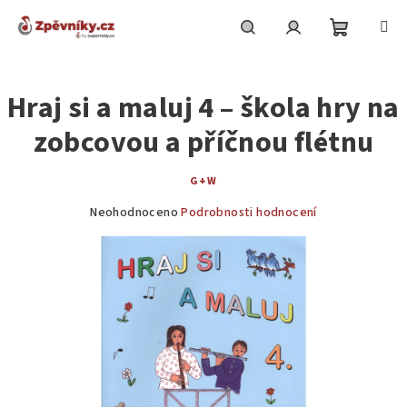
Přejít
na
obsah
Nákupní
Hledat
Přihlášení
Hraj si a maluj 4 – škola hry na
košík
zobcovou a příčnou flétnu
G+W
Průměrné
Neohodnoceno
Podrobnosti hodnocení
hodnocení
produktu
je
0,0
z
5
hvězdiček.