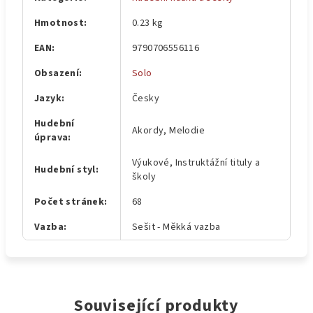
Hmotnost
:
0.23 kg
EAN
:
9790706556116
Obsazení
:
Solo
Jazyk
:
Česky
Hudební
Akordy, Melodie
úprava
:
Výukové, Instruktážní tituly a
Hudební styl
:
školy
Počet stránek
:
68
Vazba
:
Sešit - Měkká vazba
Související produkty