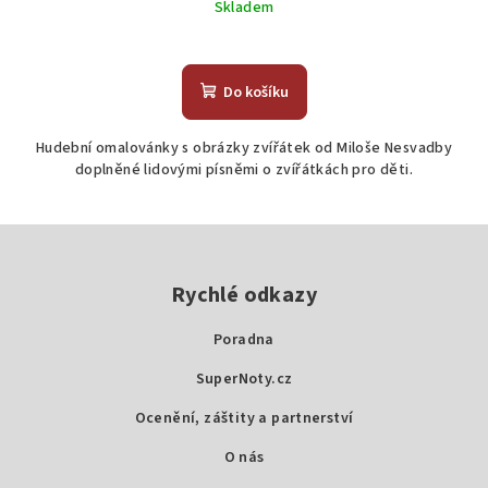
Skladem
Do košíku
Hudební omalovánky s obrázky zvířátek od Miloše Nesvadby
doplněné lidovými písněmi o zvířátkách pro děti.
Z
á
p
Rychlé odkazy
a
Poradna
t
SuperNoty.cz
í
Ocenění, záštity a partnerství
O nás