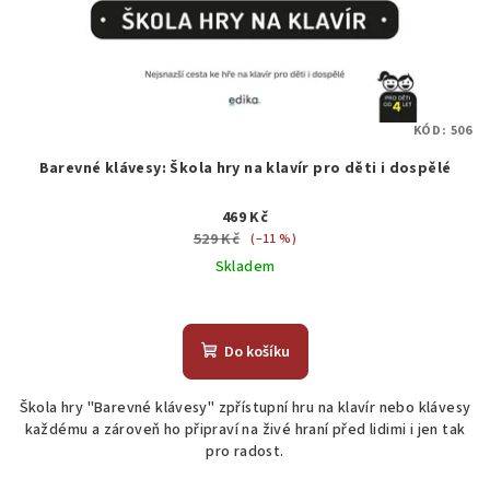
KÓD:
506
Barevné klávesy: Škola hry na klavír pro děti i dospělé
469 Kč
529 Kč
(–11 %)
Skladem
Průměrné
hodnocení
produktu
Do košíku
je
4,5
Škola hry "Barevné klávesy" zpřístupní hru na klavír nebo klávesy
z
každému a zároveň ho připraví na živé hraní před lidimi i jen tak
5
pro radost.
hvězdiček.