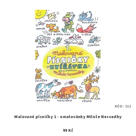
KÓD:
112
Malované písničky 1 - omalovánky Miloše Nesvadby
99 Kč