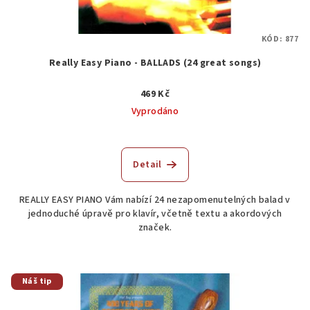
KÓD:
877
Really Easy Piano - BALLADS (24 great songs)
469 Kč
Vyprodáno
Detail
REALLY EASY PIANO Vám nabízí 24 nezapomenutelných balad v
jednoduché úpravě pro klavír, včetně textu a akordových
značek.
Náš tip