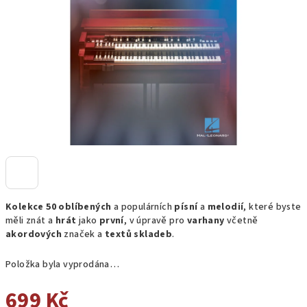
hvězdiček.
Kolekce 50
oblíbených
a populárních
písní
a
melodií
, které byste
měli znát a
hrát
jako
první
, v úpravě pro
varhany
včetně
akordových
značek a
textů
skladeb
.
Položka byla vyprodána…
699 Kč