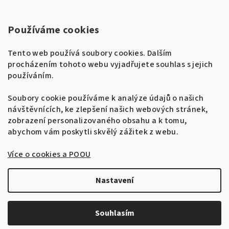
Kontakty
Super Noty, s.r.o.
Používáme cookies
Na struze 227/1, Praha 1
Tento web používá soubory cookies. Dalším
IČ: 04568672
procházením tohoto webu vyjadřujete souhlas s jejich
používáním.
Zákaznická podpora
+420 604 485 792
Naladíme tě na nové zpěvníky!
Soubory cookie používáme k analýze údajů o našich
🎸
návštěvnících, ke zlepšení našich webových stránek,
Získej tipy, novinky a
10 % slevu
na první
info@supernoty.cz
zobrazení personalizovaného obsahu a k tomu,
objednávku.
V pracovních dnech od 8:00 do 17:00
abychom vám poskytli skvělý zážitek z webu.
Bezpečná platba kartou
Více o cookies a POOU
Přihlásit se k odběru
VISA
Zásady zpracování osobních údajů
Nastavení
Copyright 2026
Zpěvníky.cz
. Všechna práva vyhrazena.
Upravit nastavení cookies
Souhlasím
Vytvořil Shoptet