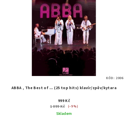
KÓD:
2006
ABBA , The Best of ... (25 top hits) klavír/zpěv/kytara
999 Kč
1 099 Kč
(–9 %)
Skladem