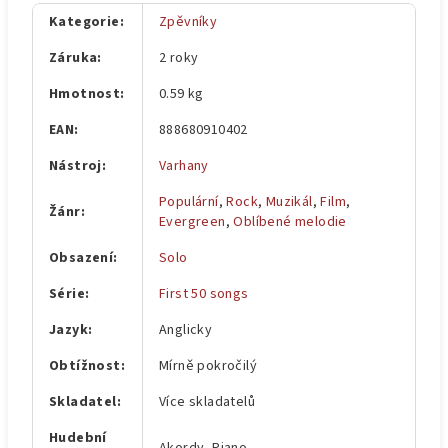
Kategorie
:
Zpěvníky
Záruka
:
2 roky
Hmotnost
:
0.59 kg
EAN
:
888680910402
Nástroj
:
Varhany
Populární
,
Rock
,
Muzikál
,
Film
,
Žánr
:
Evergreen
,
Oblíbené melodie
Obsazení
:
Solo
Série
:
First 50 songs
Jazyk
:
Anglicky
Obtížnost
:
Mírně pokročilý
Skladatel
:
Více skladatelů
Hudební