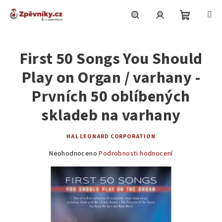
Přejít
na
obsah
Nákupní
Hledat
Přihlášení
First 50 Songs You Should
košík
Play on Organ / varhany -
Prvních 50 oblíbených
skladeb na varhany
HAL LEONARD CORPORATION
Průměrné
Neohodnoceno
Podrobnosti hodnocení
hodnocení
produktu
je
0,0
z
5