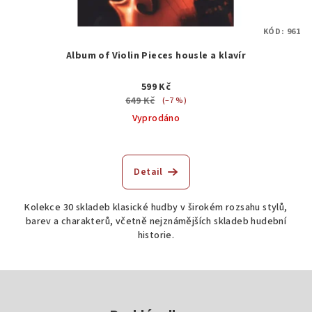
KÓD:
961
Album of Violin Pieces housle a klavír
599 Kč
649 Kč
(–7 %)
Vyprodáno
Průměrné
hodnocení
produktu
Detail
je
5,0
Kolekce 30 skladeb klasické hudby v širokém rozsahu stylů,
z
barev a charakterů, včetně nejznámějších skladeb hudební
5
historie.
hvězdiček.
Z
á