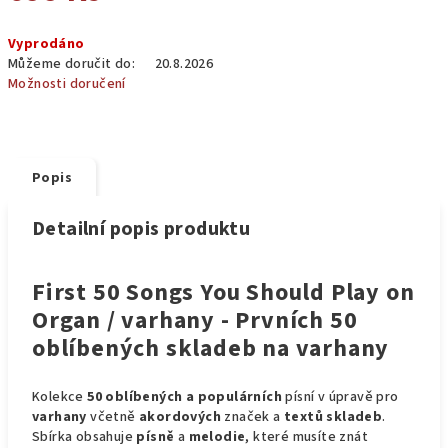
Měrná
Vyprodáno
cena:
Můžeme doručit do:
20.8.2026
Možnosti doručení
Popis
Detailní popis produktu
First 50 Songs You Should Play on
Organ / varhany - Prvních 50
oblíbených skladeb na varhany
Kolekce
50 oblíbených a populárních
písní v úpravě pro
varhany
včetně
akordových
značek a
textů skladeb
.
Sbírka obsahuje
písně
a
melodie
, které musíte znát