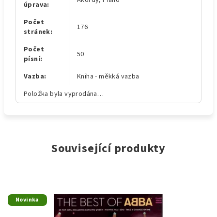
Akordy, Piano
úprava
:
Počet
176
stránek
:
Počet
50
písní
:
Vazba
:
Kniha - měkká vazba
Položka byla vyprodána…
Související produkty
Novinka