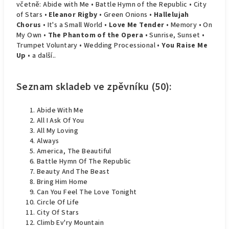
včetně: Abide with Me • Battle Hymn of the Republic • City
of Stars •
Eleanor Rigby
• Green Onions •
Hallelujah
Chorus
• It's a Small World •
Love Me Tender
• Memory • On
My Own •
The Phantom of the Opera
• Sunrise, Sunset •
Trumpet Voluntary • Wedding Processional •
You Raise Me
Up
• a další..
Seznam skladeb ve zpěvníku (50):
Abide With Me
All I Ask Of You
All My Loving
Always
America, The Beautiful
Battle Hymn Of The Republic
Beauty And The Beast
Bring Him Home
Can You Feel The Love Tonight
Circle Of Life
City Of Stars
Climb Ev'ry Mountain