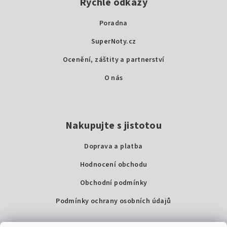
p
Rychlé odkazy
a
Poradna
t
SuperNoty.cz
í
Ocenění, záštity a partnerství
O nás
Nakupujte s jistotou
Doprava a platba
Hodnocení obchodu
Obchodní podmínky
Podmínky ochrany osobních údajů