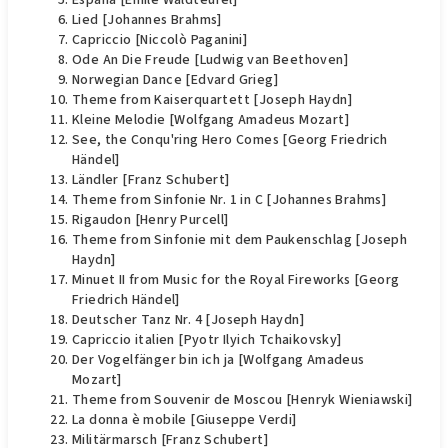
España [Émile Waldteufel]
Lied [Johannes Brahms]
Capriccio [Niccolò Paganini]
Ode An Die Freude [Ludwig van Beethoven]
Norwegian Dance [Edvard Grieg]
Theme from Kaiserquartett [Joseph Haydn]
Kleine Melodie [Wolfgang Amadeus Mozart]
See, the Conqu'ring Hero Comes [Georg Friedrich
Händel]
Ländler [Franz Schubert]
Theme from Sinfonie Nr. 1 in C [Johannes Brahms]
Rigaudon [Henry Purcell]
Theme from Sinfonie mit dem Paukenschlag [Joseph
Haydn]
Minuet II from Music for the Royal Fireworks [Georg
Friedrich Händel]
Deutscher Tanz Nr. 4 [Joseph Haydn]
Capriccio italien [Pyotr Ilyich Tchaikovsky]
Der Vogelfänger bin ich ja [Wolfgang Amadeus
Mozart]
Theme from Souvenir de Moscou [Henryk Wieniawski]
La donna è mobile [Giuseppe Verdi]
Militärmarsch [Franz Schubert]