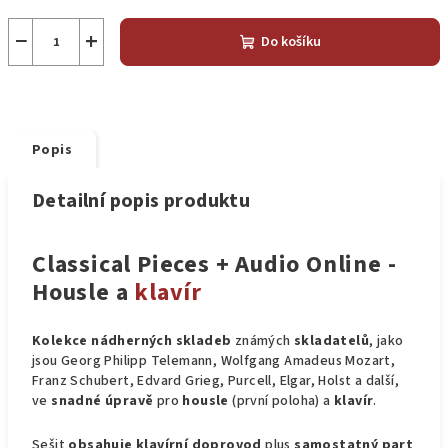
−
+
Do košíku
Popis
Detailní popis produktu
Classical Pieces + Audio Online -
Housle a
klavír
Kolekce nádherných skladeb
známých
skladatelů
, jako
jsou Georg Philipp Telemann, Wolfgang Amadeus Mozart,
Franz Schubert, Edvard Grieg, Purcell, Elgar, Holst a další,
ve
snadné úpravě
pro
housle
(první poloha) a
klavír
.
Sešit
obsahuje klavírní doprovod
plus
samostatný part