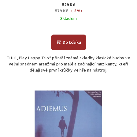
529 Kč
579 Kč
(–8 %)
Skladem
Do košíku
Titul „Play Happy Trio“ přináší známé skladby klasické hudby ve
velmi snadném aranžmá pro malé a začínající muzikanty, kteří
dělají své první krůčky ve hře na nástroj.