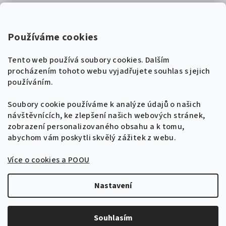
Kontakty
Super Noty, s.r.o.
Používáme cookies
Na struze 227/1, Praha 1
Tento web používá soubory cookies. Dalším
IČ: 04568672
procházením tohoto webu vyjadřujete souhlas s jejich
používáním.
Zákaznická podpora
+420 604 485 792
Naladíme tě na nové zpěvníky!
Soubory cookie používáme k analýze údajů o našich
🎸
návštěvnících, ke zlepšení našich webových stránek,
Získej tipy, novinky a
10 % slevu
na první
info@supernoty.cz
zobrazení personalizovaného obsahu a k tomu,
objednávku.
V pracovních dnech od 8:00 do 17:00
abychom vám poskytli skvělý zážitek z webu.
Bezpečná platba kartou
Více o cookies a POOU
Přihlásit se k odběru
VISA
Zásady zpracování osobních údajů
Nastavení
Copyright 2026
Zpěvníky.cz
. Všechna práva vyhrazena.
Upravit nastavení cookies
Souhlasím