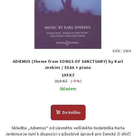
KÓD:
1916
ADIEMUS (theme from SONGS OF SANCTUARY) by Karl
Jenkins / SSAA + piano
199 Kč
219 Kč
(–9 %)
Skladem
Do košíku
Skladba „Adiemus“ od slavného velšského hudebníka Karla
Jenkinse je nyní k dispozici v působivé úpravě pro ženský či dívčí