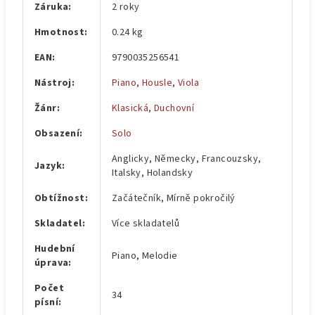
Záruka
:
2 roky
Hmotnost
:
0.24 kg
EAN
:
9790035256541
Nástroj
:
Piano
,
Housle
,
Viola
Žánr
:
Klasická
,
Duchovní
Obsazení
:
Solo
Anglicky, Německy, Francouzsky,
Jazyk
:
Italsky, Holandsky
Obtížnost
:
Začátečník, Mírně pokročilý
Skladatel
:
Více skladatelů
Hudební
Piano, Melodie
úprava
:
Počet
34
písní
: