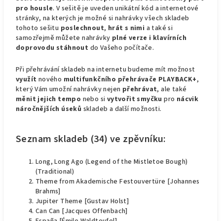
pro housle
. V sešitě je uveden unikátní kód a internetové
stránky, na kterých je možné si nahrávky všech skladeb
tohoto sešitu
poslechnout
,
hrát s nimi
a také si
samozřejmě můžete nahrávky
plné verze i klavírních
doprovodu stáhnout
do Vašeho počítače.
Při přehrávání skladeb na internetu budeme mít možnost
využít
nového
multifunkčního přehrávače PLAYBACK+
,
který Vám umožní nahrávky nejen
přehrávat
, ale také
měnit jejich tempo
nebo si
vytvořit smyčku
pro
nácvik
náročnějších úseků
skladeb a další možnosti.
Seznam skladeb (34) ve zpěvníku:
Long, Long Ago (Legend of the Mistletoe Bough)
(Traditional)
Theme from Akademische Festouvertüre [Johannes
Brahms]
Jupiter Theme [Gustav Holst]
Can Can [Jacques Offenbach]