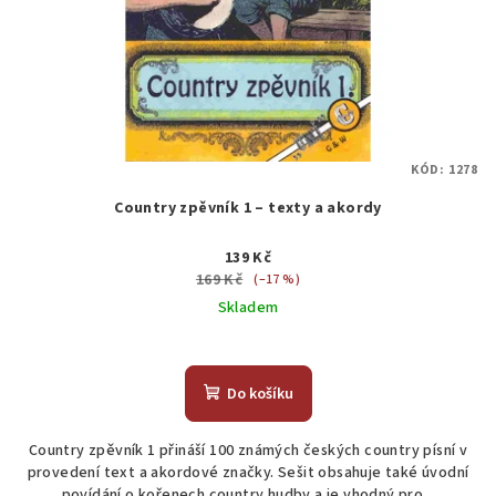
KÓD:
1278
Country zpěvník 1 – texty a akordy
139 Kč
169 Kč
(–17 %)
Skladem
Do košíku
Country zpěvník 1 přináší 100 známých českých country písní v
provedení text a akordové značky. Sešit obsahuje také úvodní
povídání o kořenech country hudby a je vhodný pro...