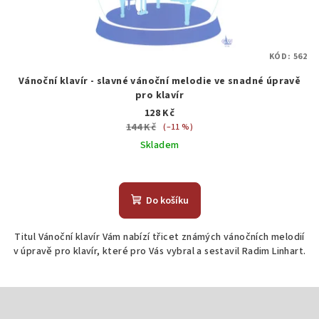
KÓD:
562
Vánoční klavír - slavné vánoční melodie ve snadné úpravě
pro klavír
128 Kč
144 Kč
(–11 %)
Skladem
Do košíku
Titul Vánoční klavír Vám nabízí třicet známých vánočních melodií
v úpravě pro klavír, které pro Vás vybral a sestavil Radim Linhart.
Z
á