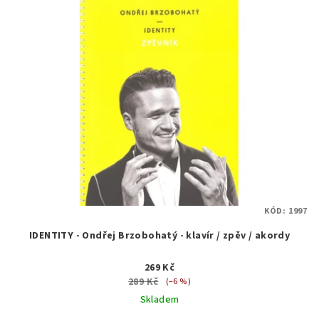
KÓD:
1997
IDENTITY - Ondřej Brzobohatý - klavír / zpěv / akordy
269 Kč
289 Kč
(–6 %)
Skladem