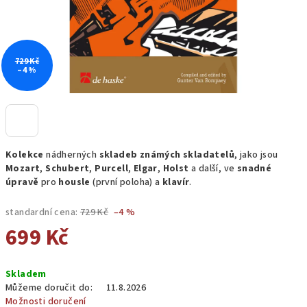
729 Kč
–4 %
Kolekce
nádherných
skladeb známých skladatelů
, jako jsou
Mozart
,
Schubert
,
Purcell
,
Elgar
,
Holst
a další, ve
snadné
úpravě
pro
housle
(první poloha) a
klavír
.
standardní cena:
729 Kč
–4 %
699 Kč
Měrná
Skladem
cena:
Můžeme doručit do:
11.8.2026
Možnosti doručení