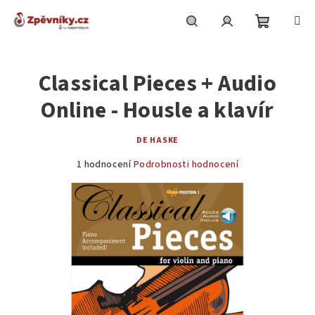
Přejít
na
obsah
Nákupní
Hledat
Přihlášení
Classical Pieces + Audio
košík
Online - Housle a klavír
DE HASKE
Průměrné
1 hodnocení
Podrobnosti hodnocení
hodnocení
produktu
je
5,0
z
5
hvězdiček.