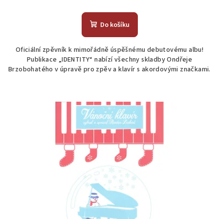
Do košíku
Oficiální zpěvník k mimořádně úspěšnému debutovému albu!
Publikace „IDENTITY“ nabízí všechny skladby Ondřeje
Brzobohatého v úpravě pro zpěv a klavír s akordovými značkami.