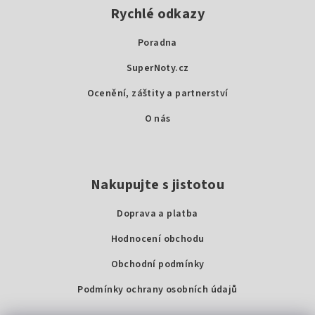
p
Rychlé odkazy
a
Poradna
t
SuperNoty.cz
í
Ocenění, záštity a partnerství
O nás
Nakupujte s jistotou
Doprava a platba
Hodnocení obchodu
Obchodní podmínky
Podmínky ochrany osobních údajů