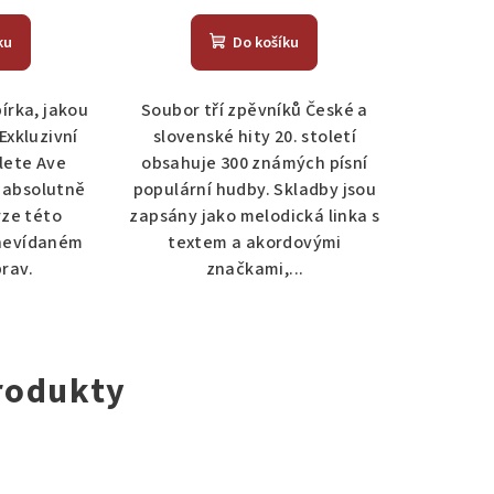
ku
Do košíku
írka, jakou
Soubor tří zpěvníků České a
 Exkluzivní
slovenské hity 20. století
lete Ave
obsahuje 300 známých písní
ě absolutně
populární hudby. Skladby jsou
rze této
zapsány jako melodická linka s
 nevídaném
textem a akordovými
rav.
značkami,...
rodukty