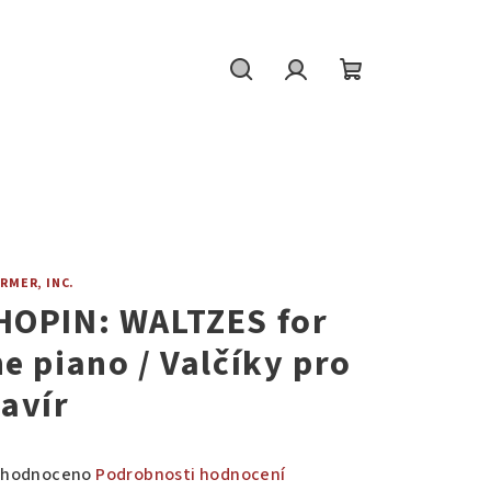
Hledat
Přihlášení
Nákupní
košík
RMER, INC.
HOPIN: WALTZES for
he piano / Valčíky pro
lavír
měrné
hodnoceno
Podrobnosti hodnocení