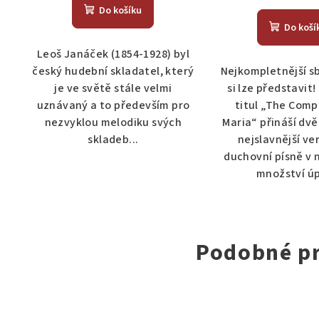
Do košíku
Do koší
Leoš Janáček (1854-1928) byl
český hudební skladatel, který
Nejkompletnější sb
je ve světě stále velmi
si lze představit!
uznávaný a to především pro
titul „The Comp
nezvyklou melodiku svých
Maria“ přináší dv
skladeb...
nejslavnější ve
duchovní písně v
množství úp
Podobné p