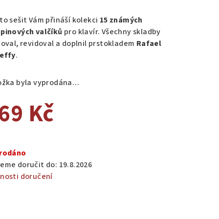
nocení
duktu
to sešit Vám přináší kolekci
15 známých
pinových valčíků
pro klavír. Všechny skladby
toval, revidoval a doplnil prstokladem
Rafael
effy
.
zdiček.
ožka byla vyprodána…
69 Kč
ná
a:
rodáno
eme doručit do:
19.8.2026
nosti doručení