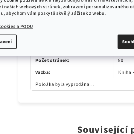
y cookie používáme k analýze údajů o našich návštěvnících,
Žánr
:
Klasic
ní našich webových stránek, zobrazení personalizovaného 
Obsazení
:
Solo
mu, abychom vám poskytli skvělý zážitek z webu.
Jazyk
:
Anglic
 cookies a POOU
Obtížnost
:
Pokroč
avení
Souh
Počet písní
:
15
Počet stránek
:
80
Vazba
:
Kniha 
Položka byla vyprodána…
Související