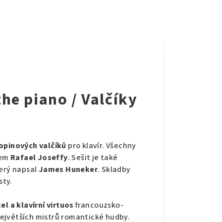
he piano / Valčíky
opinových valčíků
pro klavír. Všechny
dem
Rafael Joseffy
. Sešit je také
terý napsal
James Huneker
. Skladby
sty.
el a klavírní virtuos
francouzsko-
ejvětších mistrů romantické hudby.