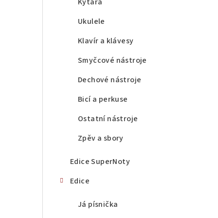
a
Kytara
n
Ukulele
n
Klavír a klávesy
í
Smyčcové nástroje
p
Dechové nástroje
a
Bicí a perkuse
n
Ostatní nástroje
e
Zpěv a sbory
l
Edice SuperNoty
Edice
Já písnička