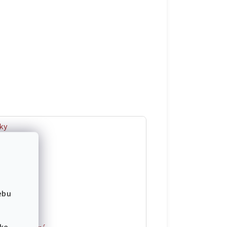
ky
kg
3525812
ebu