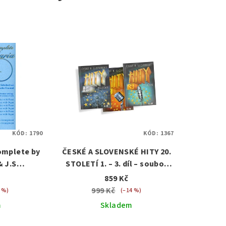
KÓD:
1790
KÓD:
1367
omplete by
ČESKÉ A SLOVENSKÉ HITY 20.
& J.S
STOLETÍ 1. – 3. díl – soubor
d vocal
300 písní (zpěv/akordy)
859 Kč
) a klavír
999 Kč
 %)
(–14 %)
)
m
Skladem