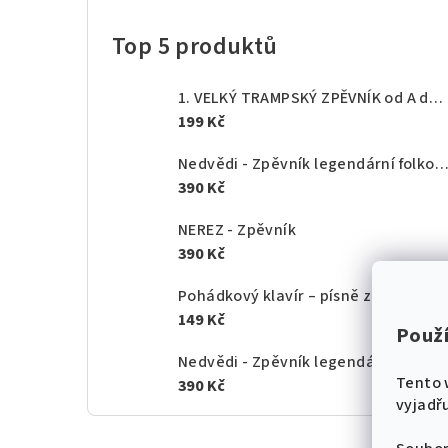
Top 5 produktů
1. VELKÝ TRAMPSKÝ ZPĚVNÍK od A do Z - texty akordy
199 Kč
Nedvědi - Zpěvník legendární folkové rodiny - 1.
390 Kč
NEREZ - Zpěvník
390 Kč
Pohádkový klavír – písně z českých po
149 Kč
Použ
Nedvědi - Zpěvník legendární folkové rodiny - 2.
Tento 
390 Kč
vyjadřu