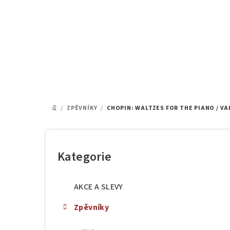
Přejít
na
obsah
/
ZPĚVNÍKY
/
CHOPIN: WALTZES FOR THE PIANO / VA
DOMŮ
P
o
Kategorie
Přeskočit
kategorie
s
AKCE A SLEVY
t
Zpěvníky
r