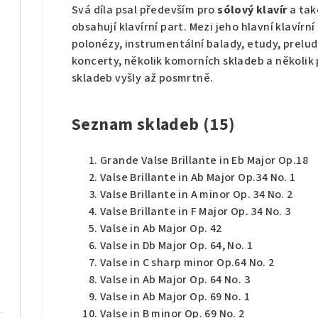
Svá díla psal především pro
sólový klavír
a tak
obsahují klavírní part. Mezi jeho hlavní klavírní
polonézy, instrumentální balady, etudy, preludi
koncerty, několik komorních skladeb a několik p
skladeb vyšly až posmrtně.
Seznam skladeb (15)
Grande Valse Brillante in Eb Major Op.18
Valse Brillante in Ab Major Op.34 No. 1
Valse Brillante in A minor Op. 34 No. 2
Valse Brillante in F Major Op. 34 No. 3
Valse in Ab Major Op. 42
Valse in Db Major Op. 64, No. 1
Valse in C sharp minor Op.64 No. 2
Valse in Ab Major Op. 64 No. 3
Valse in Ab Major Op. 69 No. 1
Valse in B minor Op. 69 No. 2