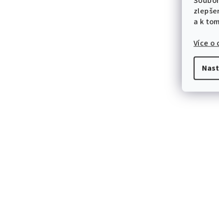
Soubor
zlepše
a k to
Více o
Nast