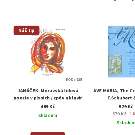
Náš tip
KÓD:
925
JANÁČEK: Moravská lidová
AVE MARIA, The C
poezie v písních / zpěv a klavír
F.Schubert 
Bach/Ch.Gouno
469 Kč
529 Kč
(high,medium,low
579 Kč
(–8
Skladem
(varhany
Sklade