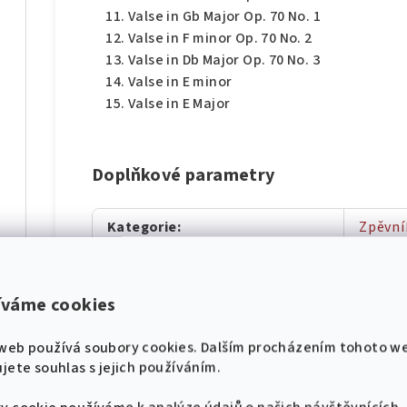
Valse in Gb Major Op. 70 No. 1
Valse in F minor Op. 70 No. 2
Valse in Db Major Op. 70 No. 3
Valse in E minor
Valse in E Major
díl
Doplňkové parametry
Kategorie
:
Zpěvní
Záruka
:
2 roky
hádek pro klavír
Hmotnost
:
0.326 
íváme cookies
díl
EAN
:
978079
web používá soubory cookies. Dalším procházením tohoto w
jete souhlas s jejich používáním.
Nástroj
:
Klavír