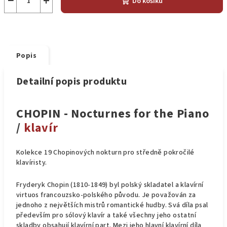
−
+
Do košíku
Popis
Detailní popis produktu
CHOPIN - Nocturnes for the Piano
/
klavír
Kolekce 19 Chopinových nokturn pro středně pokročilé
klavíristy.
Fryderyk Chopin (1810-1849) byl polský skladatel a klavírní
virtuos francouzsko-polského původu. Je považován za
jednoho z největších mistrů romantické hudby. Svá díla psal
především pro sólový klavír a také všechny jeho ostatní
skladby obsahují klavírní part. Mezi jeho hlavní klavírní díla