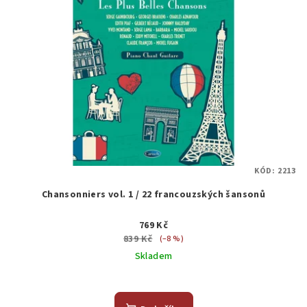
KÓD:
2213
Chansonniers vol. 1 / 22 francouzských šansonů
769 Kč
839 Kč
(–8 %)
Skladem