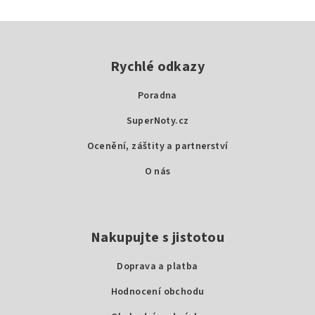
Z
á
p
Rychlé odkazy
a
Poradna
t
SuperNoty.cz
í
Ocenění, záštity a partnerství
O nás
Nakupujte s jistotou
Doprava a platba
Hodnocení obchodu