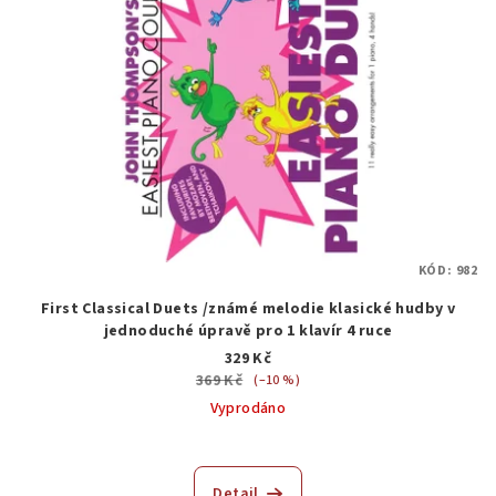
KÓD:
982
First Classical Duets /známé melodie klasické hudby v
jednoduché úpravě pro 1 klavír 4 ruce
329 Kč
369 Kč
(–10 %)
Vyprodáno
Detail