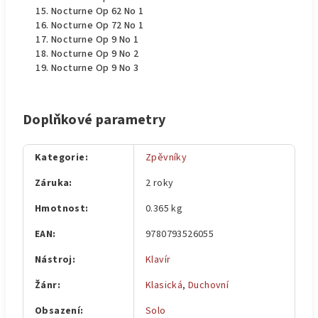
Nocturne Op 62 No 1
Nocturne Op 72 No 1
Nocturne Op 9 No 1
Nocturne Op 9 No 2
Nocturne Op 9 No 3
Doplňkové parametry
Kategorie
:
Zpěvníky
Záruka
:
2 roky
Hmotnost
:
0.365 kg
EAN
:
9780793526055
Nástroj
:
Klavír
Žánr
:
Klasická
,
Duchovní
Obsazení
:
Solo