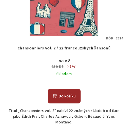
KÓD:
2214
Chansonniers vol. 2 / 22 francouzských šansonů
769 Kč
839 Kč
(–8 %)
Skladem
Do košíku
Titul „Chansonniers vol. 2“ nabízí 22 známých skladeb od ikon
jako Édith Piaf, Charles Aznavour, Gilbert Bécaud či Yves
Montand.