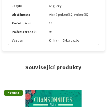
Jazyk
:
Anglicky
Obtížnost
:
Mírně pokročilý, Pokročilý
Počet písní
:
19
Počet stránek
:
96
Vazba
:
Kniha - měkká vazba
Související produkty
Novinka