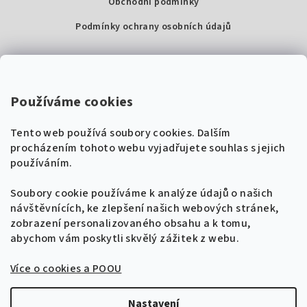
Obchodní podmínky
Podmínky ochrany osobních údajů
Kontakty
Super Noty, s.r.o.
Používáme cookies
Na struze 227/1, Praha 1
Tento web používá soubory cookies. Dalším
IČ: 04568672
procházením tohoto webu vyjadřujete souhlas s jejich
používáním.
Zákaznická podpora
+420 604 485 792
Naladíme tě na nové zpěvníky!
Soubory cookie používáme k analýze údajů o našich
🎸
návštěvnících, ke zlepšení našich webových stránek,
Získej tipy, novinky a
10 % slevu
na první
info@supernoty.cz
zobrazení personalizovaného obsahu a k tomu,
objednávku.
V pracovních dnech od 8:00 do 17:00
abychom vám poskytli skvělý zážitek z webu.
Bezpečná platba kartou
Více o cookies a POOU
Přihlásit se k odběru
VISA
Zásady zpracování osobních údajů
Nastavení