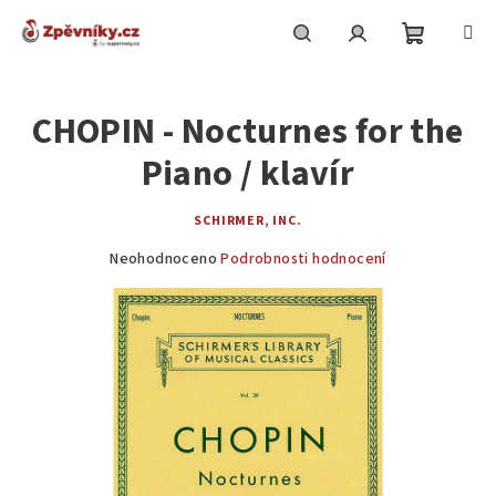
Přejít
na
obsah
Nákupní
Hledat
Přihlášení
CHOPIN - Nocturnes for the
košík
Piano / klavír
SCHIRMER, INC.
Průměrné
Neohodnoceno
Podrobnosti hodnocení
hodnocení
produktu
je
0,0
z
5
hvězdiček.