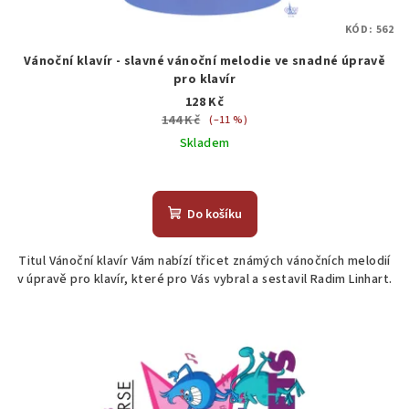
KÓD:
562
Vánoční klavír - slavné vánoční melodie ve snadné úpravě
pro klavír
128 Kč
144 Kč
(–11 %)
Skladem
Do košíku
Titul Vánoční klavír Vám nabízí třicet známých vánočních melodií
v úpravě pro klavír, které pro Vás vybral a sestavil Radim Linhart.