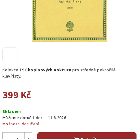
Kolekce 19
Chopinových nokturn
pro středně pokročilé
klavíristy.
399 Kč
Měrná
Skladem
cena:
Můžeme doručit do:
11.8.2026
Možnosti doručení