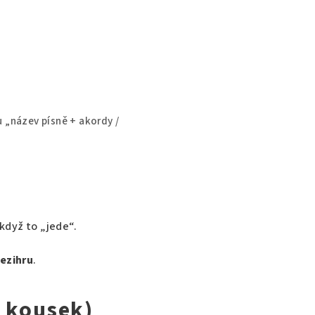
 „název písně + akordy /
když to „jede“.
mezihru
.
ý kousek)