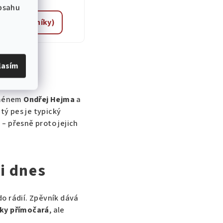
obsahu
chny zpěvníky)
lasím
 jménem
Ondřej Hejma
a
tý pes je typický
– přesně proto jejich
 i dnes
do rádií. Zpěvník dává
ky přímočará
, ale