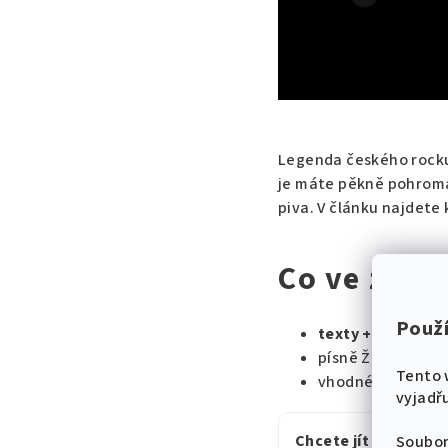
Legenda českého roc
je máte pěkně pohrom
piva. V článku najdete 
Co ve zpěv
Použ
texty + akordy
(i
písně Žlutého psa
Tento 
vhodné pro hraní 
vyjadřu
Chcete jít rovnou n
Soubor