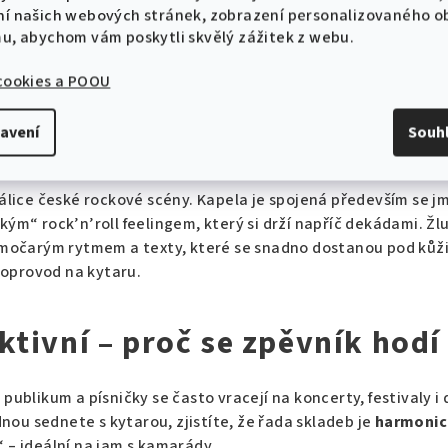
ní našich webových stránek, zobrazení personalizovaného 
mu, abychom vám poskytli skvělý zážitek z webu.
utý pes
Chci podepsaný kus
Edice SuperNoty (vše
 cookies a POOU
avení
Souh
krátce k historii kapely
tálice české rockové scény. Kapela je spojená především se
ým“ rock’n’roll feelingem, který si drží napříč dekádami. Žlu
ímočarým rytmem a texty, které se snadno dostanou pod kůži 
 doprovod na kytaru.
ktivní – proč se zpěvník hodí
publikum a písničky se často vracejí na koncerty, festivaly i 
ednou sednete s kytarou, zjistíte, že řada skladeb je
harmonic
 – ideální na jam s kamarády.