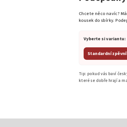
Chcete něco navíc? M
kousek do sbírky. Pode
Vyberte si variantu:
Standardní zpěvní
Tip: pokud vás baví český
které se dobře hrají a ma
Z