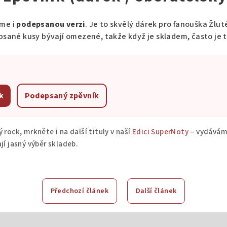
áme i
podepsanou verzi
. Je to skvělý dárek pro fanouška Žlu
psané kusy bývají omezené, takže když je skladem, často je t
k
Podepsaný zpěvník
 rock, mrkněte i na další tituly v naší
Edici SuperNoty
– vydáváme
jí jasný výběr skladeb.
Předchozí článek
Další článek