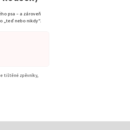
tého psa – a zároveň
o „teď nebo nikdy“.
 tištěné zpěvníky,