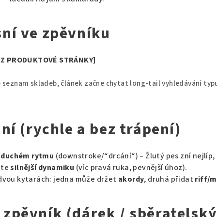
ní ve zpěvníku
Í Z PRODUKTOVÉ STRÁNKY]
e seznam skladeb, článek začne chytat long-tail vyhledávání typu
ní (rychle a bez trápení)
oduchém rytmu
(downstroke/“drcání“) – Žlutý pes zní nejlíp, 
jte
silnější dynamiku
(víc pravá ruka, pevnější úhoz).
 dvou kytarách: jedna může držet
akordy
, druhá přidat
riff/
zpěvník (dárek / sběratelsk