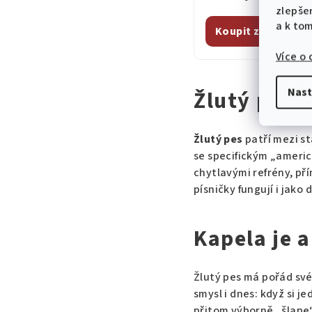
zlepše
a k to
Koupit zpěvník Žl
Více o
Nast
Žlutý pes: 
Žlutý pes
patří mezi s
se specifickým „americk
chytlavými refrény, př
písničky fungují i jako
Kapela je a
Žlutý pes má pořád své 
smysl i dnes: když si j
přitom výborně „šlape“