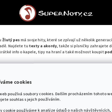
ku
Žlutý pes
má svoje hity, které se zpívají už několik generac
adě. Najdete tu
texty a akordy
, takže si písničky zahrajete 
krátké info o kapele, tipy na hraní a také možnost koupit
pod
níku najdete
íváme cookies
deální pro kytaru)
 přehledně v jedné knize
web používá soubory cookies. Dalším procházením tohoto w
doma i ve skupině (zkouška / táborák / jam)
jete souhlas s jejich používáním.
a produkt?
y cookie používáme k analýze údajů o našich návštěvnících,