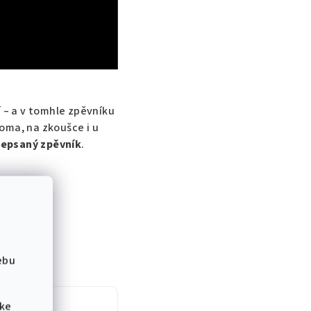
í – a v tomhle zpěvníku
doma, na zkoušce i u
epsaný zpěvník
.
ebu
 ke