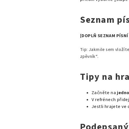
Seznam pís
[DOPLŇ SEZNAM PÍSN
Tip: Jakmile sem vložít
zpěvník“.
Tipy na hra
Začněte na
jedn
V refrénech přide
Jestli hrajete ve
Podepsaný 