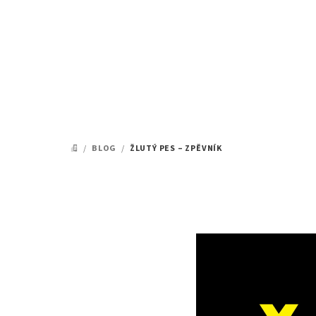
Přejít
na
obsah
/
BLOG
/
ŽLUTÝ PES – ZPĚVNÍK
DOMŮ