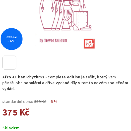
399 Kč
–6 %
Afro-Cuban Rhythms
- complete edition je sešit, který Vám
přináší oba populární a dříve vydané díly v tomto novém společném
vydání.
standardní cena:
399 Kč
–6 %
375 Kč
Měrná
Skladem
cena: