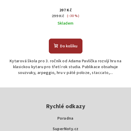
207 Kč
299 Kč
(–30 %)
Skladem
Do košíku
Kytarová škola pro 3. ročník od Adama Pavlíčka rozvíjí hru na
klasickou kytaru pro třetí rok studia. Publikace obsahuje
souzvuky, arpeggio, hru v páté poloze, staccato,...
Z
á
p
Rychlé odkazy
a
Poradna
t
SuperNoty.cz