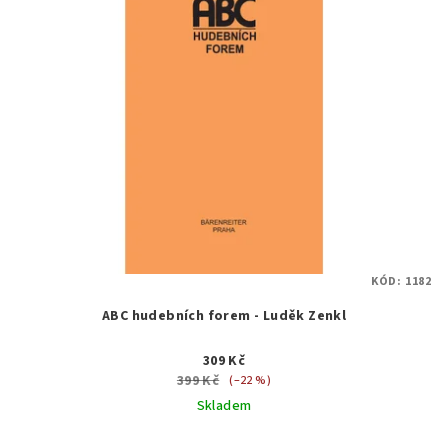
KÓD:
1182
ABC hudebních forem - Luděk Zenkl
309 Kč
399 Kč
(–22 %)
Skladem