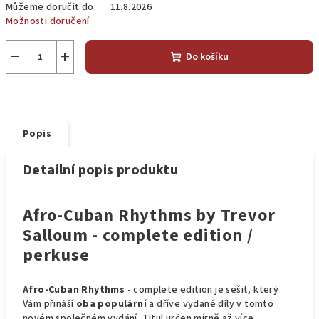
Můžeme doručit do:
11.8.2026
Možnosti doručení
−
+
Do košíku
Popis
Detailní popis produktu
Afro-Cuban Rhythms by Trevor
Salloum - complete edition /
perkuse
Afro-Cuban Rhythms
- complete edition je sešit, který
Vám přináší
oba populární
a dříve vydané díly v tomto
novém společném vydání. Titul určen mírně až více