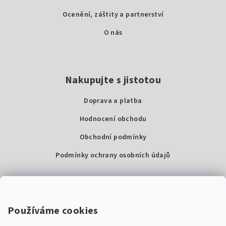
í
Ocenění, záštity a partnerství
O nás
Nakupujte s jistotou
Doprava a platba
Hodnocení obchodu
Obchodní podmínky
Podmínky ochrany osobních údajů
Kontakty
Super Noty, s.r.o.
Používáme cookies
Na struze 227/1, Praha 1