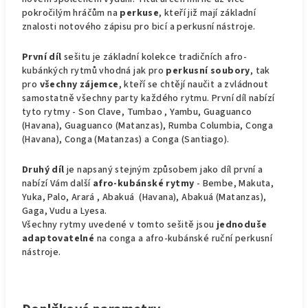
pokročilým hráčům na
perkuse
, kteří již mají základní
znalosti notového zápisu pro bicí a perkusní nástroje.
První díl
sešitu je základní kolekce tradičních afro-
kubánkých rytmů vhodná jak pro
perkusní soubory
, tak
pro
všechny zájemce
, kteří se chtějí naučit a zvládnout
samostatně všechny party každého rytmu. První díl nabízí
tyto rytmy - Son Clave, Tumbao , Yambu, Guaguanco
(Havana), Guaguanco (Matanzas), Rumba Columbia, Conga
(Havana), Conga (Matanzas) a Conga (Santiago).
Druhý díl
je napsaný stejným způsobem jako díl první a
nabízí Vám další
afro-kubánské rytmy
- Bembe, Makuta,
Yuka, Palo, Arará , Abakuá (Havana), Abakuá (Matanzas),
Gaga, Vudu a Lyesa.
Všechny rytmy uvedené v tomto sešitě jsou
jednoduše
adaptovatelné
na conga a afro-kubánské ruční perkusní
nástroje.