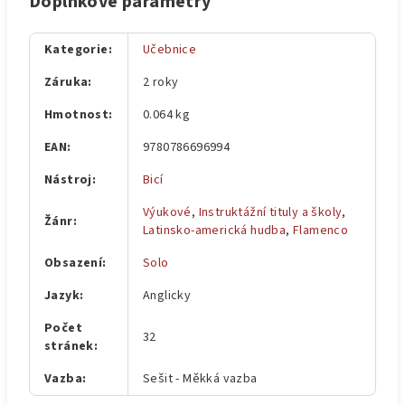
Doplňkové parametry
Kategorie
:
Učebnice
Záruka
:
2 roky
Hmotnost
:
0.064 kg
EAN
:
9780786696994
Nástroj
:
Bicí
Výukové
,
Instruktážní tituly a školy
,
Žánr
:
Latinsko-americká hudba
,
Flamenco
Obsazení
:
Solo
Jazyk
:
Anglicky
Počet
32
stránek
:
Vazba
:
Sešit - Měkká vazba