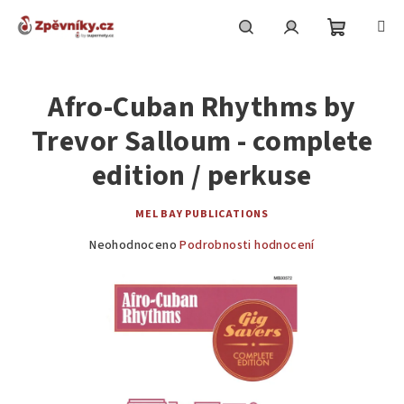
Přejít
na
obsah
Nákupní
Hledat
Přihlášení
Afro-Cuban Rhythms by
košík
Trevor Salloum - complete
edition / perkuse
MEL BAY PUBLICATIONS
Průměrné
Neohodnoceno
Podrobnosti hodnocení
hodnocení
produktu
je
0,0
z
5
hvězdiček.