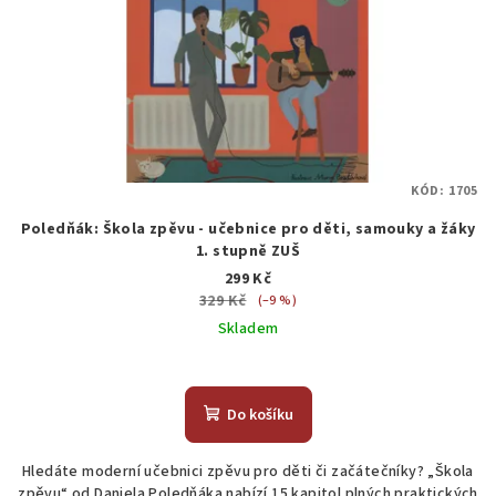
KÓD:
1705
Poledňák: Škola zpěvu - učebnice pro děti, samouky a žáky
1. stupně ZUŠ
299 Kč
329 Kč
(–9 %)
Skladem
Do košíku
Hledáte moderní učebnici zpěvu pro děti či začátečníky? „Škola
zpěvu“ od Daniela Poledňáka nabízí 15 kapitol plných praktických