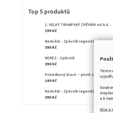
Top 5 produktů
1. VELKÝ TRAMPSKÝ ZPĚVNÍK od A do Z - texty akordy
199 Kč
Nedvědi - Zpěvník legendární folkové rodiny - 1.
390 Kč
NEREZ - Zpěvník
Použ
390 Kč
Tento 
Pohádkový klavír – písně z českých po
vyjadřu
149 Kč
Soubor
Nedvědi - Zpěvník legendární folkové rodiny - 2.
zlepše
390 Kč
a k to
Více o