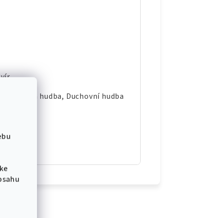
vír
ze, Klasická hudba, Duchovní hudba
ebu
 ke
obsahu