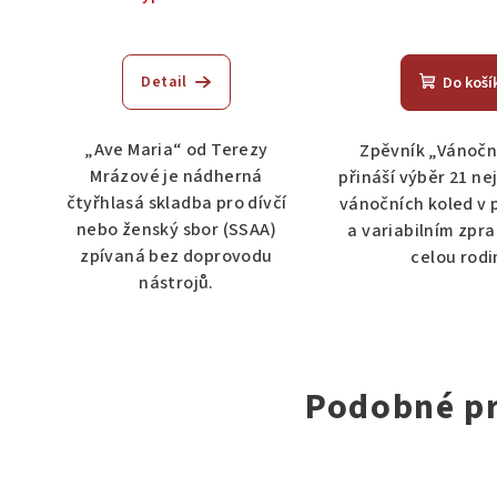
Detail
Do koší
„Ave Maria“ od Terezy
Zpěvník „Vánočn
Mrázové je nádherná
přináší výběr 21 n
čtyřhlasá skladba pro dívčí
vánočních koled v
nebo ženský sbor (SSAA)
a variabilním zpr
zpívaná bez doprovodu
celou rodi
nástrojů.
Podobné p