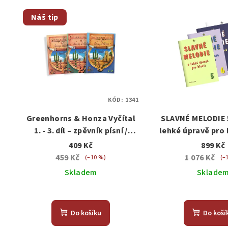
Náš tip
KÓD:
1341
Greenhorns & Honza Vyčítal
SLAVNÉ MELODIE 5.
1. - 3. díl – zpěvník písní /
lehké úpravě pro 
akordy
409 Kč
899 Kč
459 Kč
1 076 Kč
(–10 %)
(–
Skladem
Sklade
Prů
hod
Do košíku
Do koší
pro
je