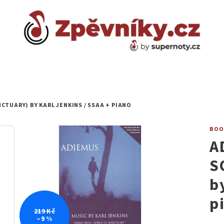
TUARY) BY KARL JENKINS / SSAA + PIANO
BOOS
A
S
b
p
219 Kč
–9 %