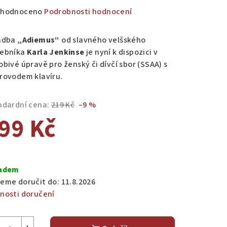
měrné
hodnoceno
Podrobnosti hodnocení
nocení
duktu
adba
„Adiemus“
od slavného velšského
ebníka
Karla Jenkinse
je nyní k dispozici v
obivé úpravě pro ženský či dívčí sbor (SSAA) s
rovodem klavíru.
zdiček.
ndardní cena:
219 Kč
–9 %
99 Kč
ná
a:
adem
eme doručit do:
11.8.2026
nosti doručení