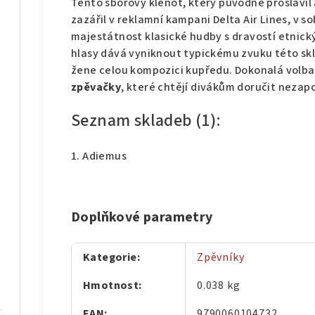
Tento sborový klenot, který původně proslavi
zazářil v reklamní kampani Delta Air Lines, v
majestátnost klasické hudby s dravostí etnick
hlasy dává vyniknout typickému zvuku této sk
žene celou kompozici kupředu. Dokonalá volb
zpěvačky
, které chtějí divákům doručit neza
Seznam skladeb (1):
1. Adiemus
Doplňkové parametry
Kategorie
:
Zpěvníky
Hmotnost
:
0.038 kg
EAN
:
9790060104732