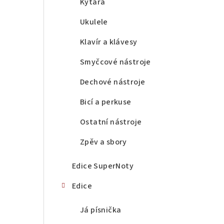
a
Kytara
n
Ukulele
n
Klavír a klávesy
í
Smyčcové nástroje
p
Dechové nástroje
a
Bicí a perkuse
n
Ostatní nástroje
e
Zpěv a sbory
l
Edice SuperNoty
Edice
Já písnička