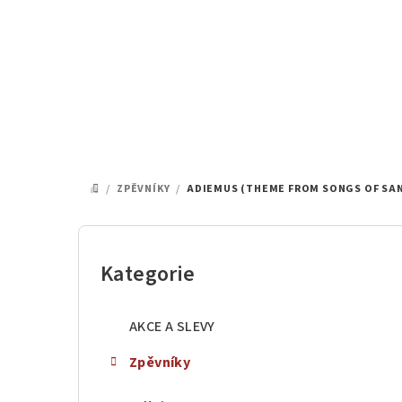
Přejít
na
obsah
/
ZPĚVNÍKY
/
ADIEMUS (THEME FROM SONGS OF SANC
DOMŮ
P
o
Kategorie
Přeskočit
kategorie
s
AKCE A SLEVY
t
Zpěvníky
r