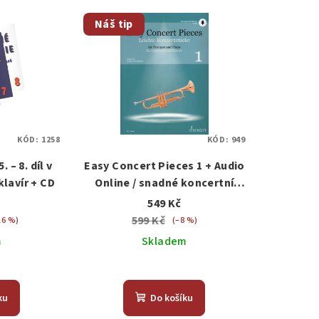
Náš tip
KÓD:
1258
KÓD:
949
 – 8. díl v
Easy Concert Pieces 1 + Audio
klavír + CD
Online / snadné koncertní
skladby pro trumpetu a klavír
549 Kč
599 Kč
16 %)
(–8 %)
m
Skladem
měrné
Průměrné
nocení
hodnocení
ku
Do košíku
duktu
produktu
je