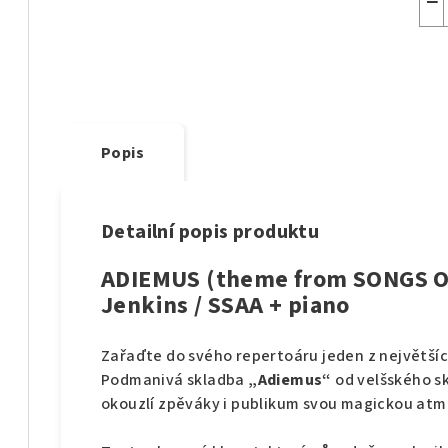
−
Popis
Detailní popis produktu
ADIEMUS (theme from SONGS O
Jenkins / SSAA + piano
Zařaďte do svého repertoáru jeden z největšíc
Podmanivá skladba
„Adiemus“
od velšského s
okouzlí zpěváky i publikum svou magickou atm