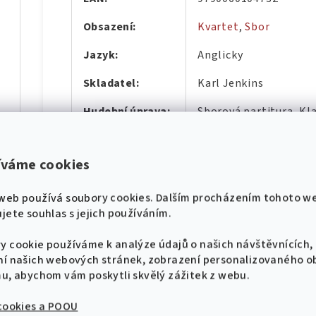
Obsazení
:
Kvartet
,
Sbor
Jazyk
:
Anglicky
Skladatel
:
Karl Jenkins
Hudební úprava
:
Sborová partitura, Kla
díl
Hudební styl
:
Muzikál, Film, Televi
íváme cookies
Počet stránek
:
8
Počet skladeb
:
1
web používá soubory cookies. Dalším procházením tohoto w
hádek pro klavír
jete souhlas s jejich používáním.
Vazba
:
Sešit - Měkká vazba
y cookie používáme k analýze údajů o našich návštěvnících,
díl
ní našich webových stránek, zobrazení personalizovaného 
mu, abychom vám poskytli skvělý zážitek z webu.
 cookies a POOU