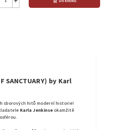
+
Do košíku
F SANCTUARY) by Karl
h sborových hitů moderní historie!
kladatele
Karla Jenkinse
okamžitě
osférou.