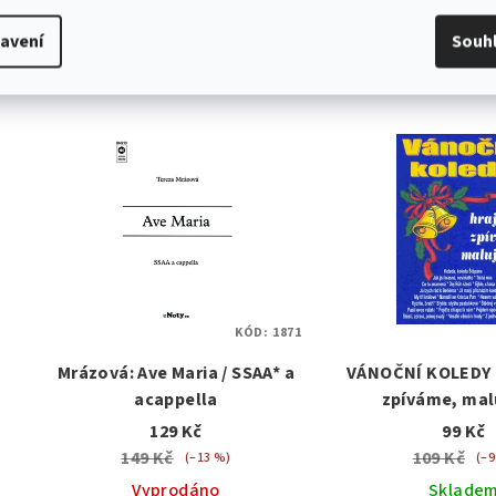
Související
avení
Souh
KÓD:
1871
Mrázová: Ave Maria / SSAA* a
VÁNOČNÍ KOLEDY 
acappella
zpíváme, ma
zpěv/ako
129 Kč
99 Kč
149 Kč
109 Kč
(–13 %)
(–9
Vyprodáno
Sklade