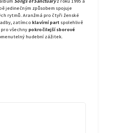
l album
Songs of Sanctuary
z roku 1995 a
 sobě jedinečným způsobem spojuje
ých rytmů. Aranžmá pro čtyři ženské
ladby, zatímco
klavírní part
spolehlivě
a pro všechny
pokročilejší sborové
pomenutelný hudební zážitek.