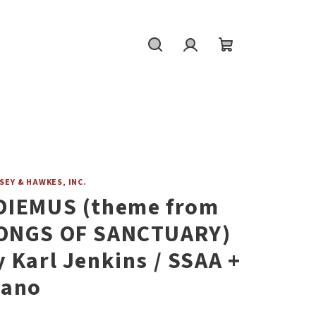
Hledat
Přihlášení
Nákupní
košík
EY & HAWKES, INC.
DIEMUS (theme from
ONGS OF SANCTUARY)
y Karl Jenkins / SSAA +
iano