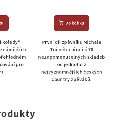
Průměrné
hodnocení
ku
Do košíku
produktu
je
5,0
í koledy“
První díl zpěvníku Michala
z
ejznámějších
Tučného přináší 76
5
 přehledném
nezapomenutelných skladeb
hvězdiček.
acování pro
od jednoho z
nu.
nejvýznamnějších českých
country zpěváků.
rodukty