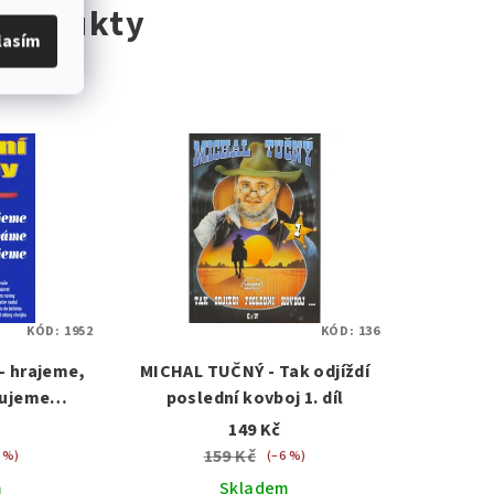
 produkty
lasím
KÓD:
1952
KÓD:
136
- hrajeme,
MICHAL TUČNÝ - Tak odjíždí
lujeme
poslední kovboj 1. díl
rdy
149 Kč
159 Kč
 %)
(–6 %)
m
Skladem