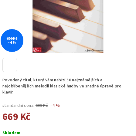
699 Kč
–4 %
Povedený titul, který Vám nabízí 50 nejznámějších a
nejoblíbenějších melodií klasické hudby ve snadné úpravě pro
klavír.
standardní cena:
699 Kč
–4 %
669 Kč
Měrná
Skladem
cena: