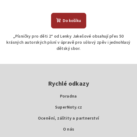
Do košíku
„Písničky pro děti 2“ od Lenky Jakešové obsahují přes 50
krásných autorských písní v úpravě pro sólový zpěv i jednohlasý
dětský sbor.
Z
á
p
Rychlé odkazy
a
Poradna
t
SuperNoty.cz
í
Ocenění, záštity a partnerství
O nás