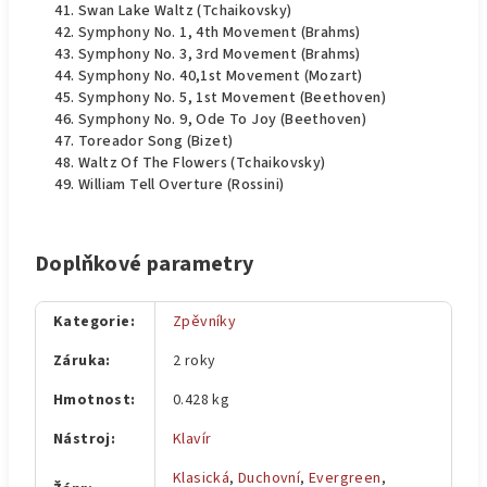
Swan Lake Waltz (Tchaikovsky)
Symphony No. 1, 4th Movement (Brahms)
Symphony No. 3, 3rd Movement (Brahms)
Symphony No. 40,1st Movement (Mozart)
Symphony No. 5, 1st Movement (Beethoven)
Symphony No. 9, Ode To Joy (Beethoven)
Toreador Song (Bizet)
Waltz Of The Flowers (Tchaikovsky)
William Tell Overture (Rossini)
Doplňkové parametry
Kategorie
:
Zpěvníky
Záruka
:
2 roky
Hmotnost
:
0.428 kg
Nástroj
:
Klavír
Klasická
,
Duchovní
,
Evergreen
,