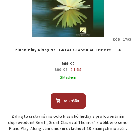
KÓD:
1793
Piano Play Along 97 - GREAT CLASSICAL THEMES + CD
569 Kč
599 Kč
(–5 %)
Skladem
Do košíku
Zahrajte si slavné melodie klasické hudby s profesionálním
doprovodem! Sešit „Great Classical Themes“ z oblíbené série
Piano Play-Along vám umožní ovládnout 10 známých motivů...