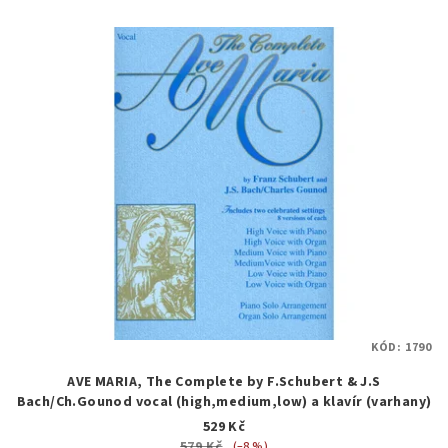
KÓD:
1790
AVE MARIA, The Complete by F.Schubert & J.S
Bach/Ch.Gounod vocal (high,medium,low) a klavír (varhany)
529 Kč
579 Kč
(–8 %)