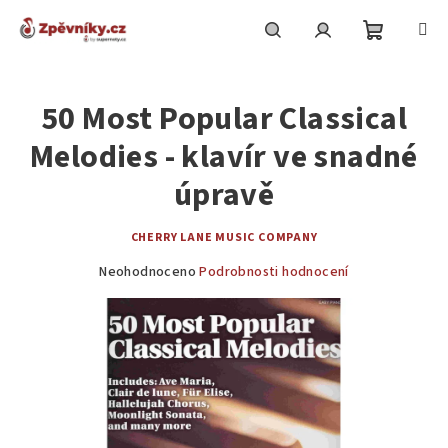
Přejít
na
obsah
Nákupní
Hledat
Přihlášení
50 Most Popular Classical
košík
Melodies - klavír ve snadné
úpravě
CHERRY LANE MUSIC COMPANY
Průměrné
Neohodnoceno
Podrobnosti hodnocení
hodnocení
produktu
je
0,0
z
5
hvězdiček.