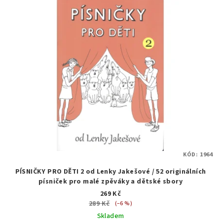
KÓD:
1964
PÍSNIČKY PRO DĚTI 2 od Lenky Jakešové / 52 originálních
písniček pro malé zpěváky a dětské sbory
269 Kč
289 Kč
(–6 %)
Skladem