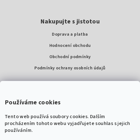
Nakupujte s jistotou
Doprava a platba
Hodnocení obchodu
Obchodní podmínky
Podmínky ochrany osobních údajů
Kontakty
Super Noty, s.r.o.
Používáme cookies
Na struze 227/1, Praha 1
Tento web používá soubory cookies. Dalším
IČ: 04568672
procházením tohoto webu vyjadřujete souhlas s jejich
používáním.
Zákaznická podpora