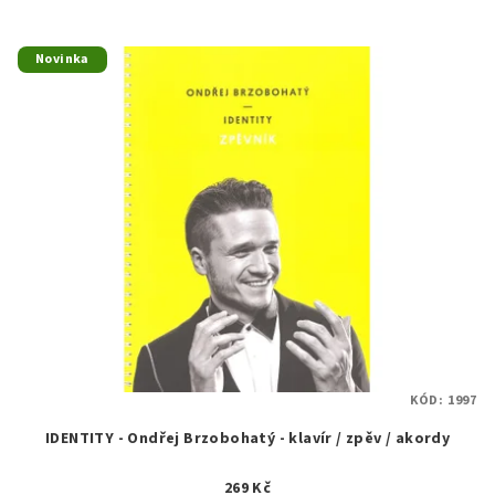
Novinka
KÓD:
1997
IDENTITY - Ondřej Brzobohatý - klavír / zpěv / akordy
269 Kč