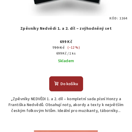
KÓD:
1164
Zpěvníky Nedvědi 1. a 2. díl – zvýhodněný set
699 Kč
799 Kč
(–12 %)
Měrná
699 Kč / 1 ks
cena:
Skladem
Průměrné
hodnocení
produktu
Do košíku
je
4,7
„Zpěvníky NEDVĚDI 1. a 2. díl – kompletní sada písní Honzy a
z
Františka Nedvědů. Obsahují noty, akordy a texty k největším
5
českým folkovým hitům. Ideální pro muzikanty, táborníky...
hvězdiček.