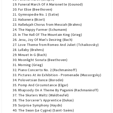
Funeral March Of A Marionette (Gounod)
Fur Elise (Beethoven)
Gymnopedie No. 1 (Satie)
Habanera (Bizet)
Hallelujah Chorus from Messiah (Brahms)
The Happy Farmer (Schumann)
In The Hall Of The Mountain King (Grieg)
Jesu, Joy Of Man's Desiring (Bach)
Love Theme from Romeo And Juliet (Tchaikovsky)
Lullaby (Brahms)
Minuet In G (Bach)
Moonlight Sonata (Beethoven)
Morning (Grieg)
Piano Concerto No. 2 (Rachmaninoff)
Pictures At An Exhibition - Promenade (Mussorgsky)
Polovetsian Dance (Borodin)
Pomp And Circumstance (Elgar)
Rhapsody On A Theme By Paganini (Rachmaninoff)
The Skaters Waltz (Waldteufel)
The Sorcerer's Apprentice (Dukas)
Surprise Symphony (Haydn)
The Swan (Le Cygne) (Saint-Saëns)