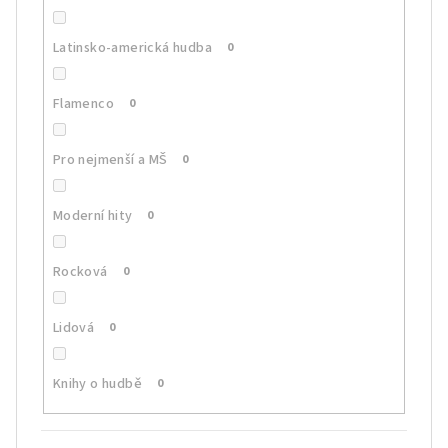
Latinsko-americká hudba
0
Flamenco
0
Pro nejmenší a MŠ
0
Moderní hity
0
Rocková
0
Lidová
0
Knihy o hudbě
0