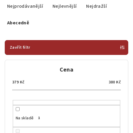
a
Nejprodávanější
Nejlevnější
Nejdražší
z
e
Abecedně
n
í
p
Zavřít filtr
r
o
Cena
d
u
379
Kč
380
Kč
k
t
ů
Na skladě
1