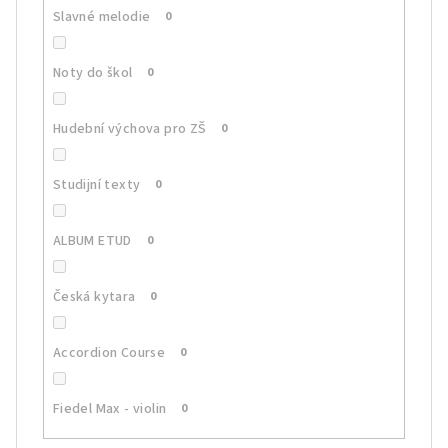
Slavné melodie
0
Noty do škol
0
Hudební výchova pro ZŠ
0
Studijní texty
0
ALBUM ETUD
0
Česká kytara
0
Accordion Course
0
Fiedel Max - violin
0