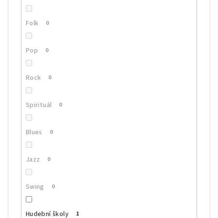
Folk
0
Pop
0
Rock
0
Spirituál
0
Blues
0
Jazz
0
Swing
0
Hudební školy
1