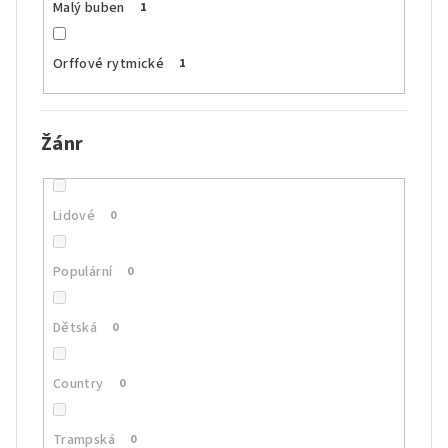
Malý buben
1
Orffové rytmické
1
Žánr
Lidové
0
Populární
0
Dětská
0
Country
0
Trampská
0