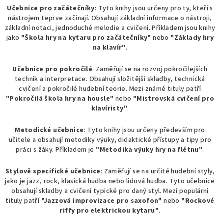
Učebnice pro začátečníky
: Tyto knihy jsou určeny pro ty, kteří s
nástrojem teprve začínají. Obsahují základní informace o nástroji,
základní notaci, jednoduché melodie a cvičení. Příkladem jsou knihy
jako
"Škola hry na kytaru pro začátečníky"
nebo
"Základy hry
na klavír"
.
Učebnice pro pokročilé
: Zaměřují se na rozvoj pokročilejších
technik a interpretace. Obsahují složitější skladby, technická
cvičení a pokročilé hudební teorie. Mezi známé tituly patří
"Pokročilá škola hry na housle"
nebo
"Mistrovská cvičení pro
klavíristy"
.
Metodické učebnice
: Tyto knihy jsou určeny především pro
učitele a obsahují metodiky výuky, didaktické přístupy a tipy pro
práci s žáky. Příkladem je
"Metodika výuky hry na flétnu"
.
Stylově specifické učebnice
: Zaměřují se na určité hudební styly,
jako je jazz, rock, klasická hudba nebo lidová hudba. Tyto učebnice
obsahují skladby a cvičení typické pro daný styl. Mezi populární
tituly patří
"Jazzová improvizace pro saxofon"
nebo
"Rockové
riffy pro elektrickou kytaru"
.