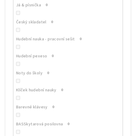
Já & písnička
0
Český skladatel
0
Hudební nauka - pracovní sešit
0
Hudební pexeso
0
Noty do školy
0
Klíček hudební nauky
0
Barevné klávesy
0
BASSkytarová posilovna
0