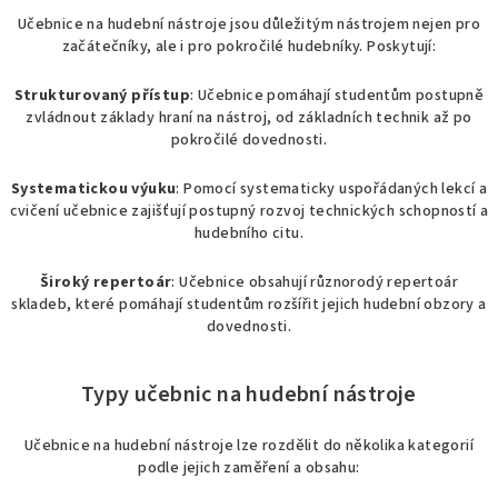
d
Učebnice na hudební nástroje jsou důležitým nástrojem nejen pro
a
začátečníky, ale i pro pokročilé hudebníky. Poskytují:
c
í
Strukturovaný přístup
: Učebnice pomáhají studentům postupně
p
zvládnout základy hraní na nástroj, od základních technik až po
pokročilé dovednosti.
r
v
Systematickou výuku
: Pomocí systematicky uspořádaných lekcí a
k
cvičení učebnice zajišťují postupný rozvoj technických schopností a
y
hudebního citu.
v
ý
Široký repertoár
: Učebnice obsahují různorodý repertoár
p
skladeb, které pomáhají studentům rozšířit jejich hudební obzory a
i
dovednosti.
s
u
Typy učebnic na hudební nástroje
Učebnice na hudební nástroje lze rozdělit do několika kategorií
podle jejich zaměření a obsahu: