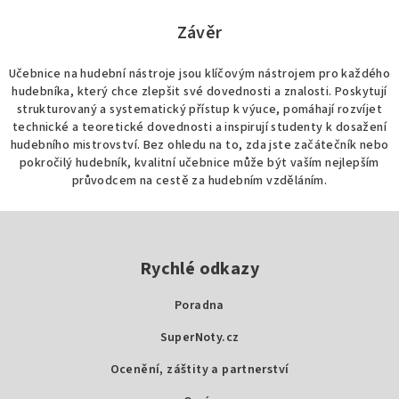
Závěr
Učebnice na hudební nástroje jsou klíčovým nástrojem pro každého
hudebníka, který chce zlepšit své dovednosti a znalosti. Poskytují
strukturovaný a systematický přístup k výuce, pomáhají rozvíjet
technické a teoretické dovednosti a inspirují studenty k dosažení
hudebního mistrovství. Bez ohledu na to, zda jste začátečník nebo
pokročilý hudebník, kvalitní učebnice může být vaším nejlepším
průvodcem na cestě za hudebním vzděláním.
Z
á
p
Rychlé odkazy
a
Poradna
t
SuperNoty.cz
í
Ocenění, záštity a partnerství