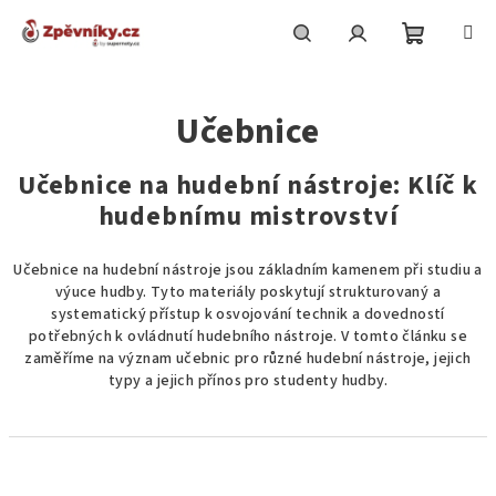
Přejít
na
obsah
Nákupní
Hledat
Přihlášení
Učebnice
košík
Učebnice na hudební nástroje: Klíč k
hudebnímu mistrovství
Učebnice na hudební nástroje jsou základním kamenem při studiu a
výuce hudby. Tyto materiály poskytují strukturovaný a
systematický přístup k osvojování technik a dovedností
potřebných k ovládnutí hudebního nástroje. V tomto článku se
zaměříme na význam učebnic pro různé hudební nástroje, jejich
typy a jejich přínos pro studenty hudby.
Ř