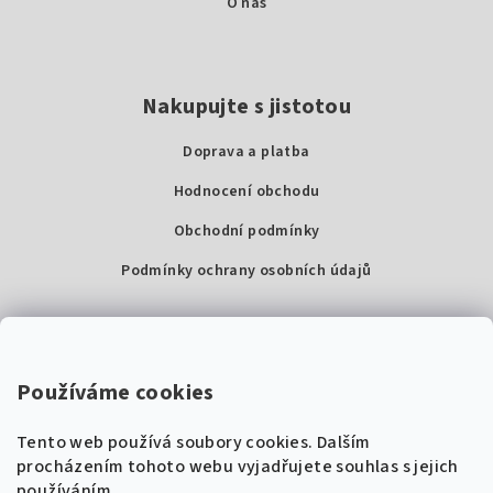
O nás
Nakupujte s jistotou
Doprava a platba
Hodnocení obchodu
Obchodní podmínky
Podmínky ochrany osobních údajů
Kontakty
Super Noty, s.r.o.
Používáme cookies
Na struze 227/1, Praha 1
Tento web používá soubory cookies. Dalším
IČ: 04568672
procházením tohoto webu vyjadřujete souhlas s jejich
používáním.