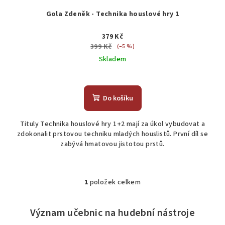
ů
Gola Zdeněk - Technika houslové hry 1
379 Kč
399 Kč
(–5 %)
Skladem
Do košíku
Tituly Technika houslové hry 1+2 mají za úkol vybudovat a
zdokonalit prstovou techniku mladých houslistů. První díl se
zabývá hmatovou jistotou prstů.
1
položek celkem
O
v
l
Význam učebnic na hudební nástroje
á