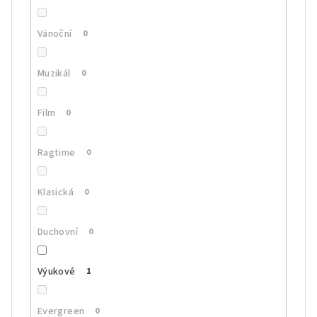
Vánoční
0
Muzikál
0
Film
0
Ragtime
0
Klasická
0
Duchovní
0
Výukové
1
Evergreen
0