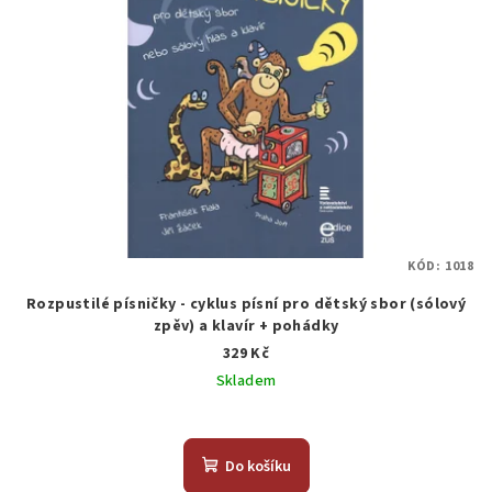
KÓD:
1018
Rozpustilé písničky - cyklus písní pro dětský sbor (sólový
zpěv) a klavír + pohádky
329 Kč
Skladem
Do košíku