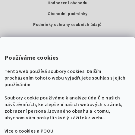
Hodnocení obchodu
Obchodní podmínky
Podmínky ochrany osobních údajů
Kontakty
Super Noty, s.r.o.
Používáme cookies
Na struze 227/1, Praha 1
Tento web používá soubory cookies. Dalším
IČ: 04568672
procházením tohoto webu vyjadřujete souhlas s jejich
používáním.
Zákaznická podpora
+420 604 485 792
Naladíme tě na nové zpěvníky!
Soubory cookie používáme k analýze údajů o našich
🎸
návštěvnících, ke zlepšení našich webových stránek,
Získej tipy, novinky a
10 % slevu
na první
info@supernoty.cz
zobrazení personalizovaného obsahu a k tomu,
objednávku.
V pracovních dnech od 8:00 do 17:00
abychom vám poskytli skvělý zážitek z webu.
Bezpečná platba kartou
Více o cookies a POOU
Přihlásit se k odběru