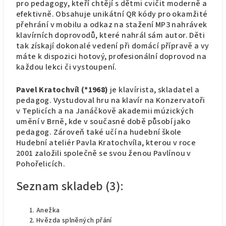
pro pedagogy, kteří chtějí s dětmi cvičit moderně a
efektivně. Obsahuje unikátní QR kódy pro okamžité
přehrání v mobilu a odkaz na stažení MP3 nahrávek
klavírních doprovodů, které nahrál sám autor. Děti
tak získají dokonalé vedení při domácí přípravě a vy
máte k dispozici hotový, profesionální doprovod na
každou lekci či vystoupení.
Pavel Kratochvíl (*1968)
je klavírista, skladatel a
pedagog. Vystudoval hru na klavír na Konzervatoři
v Teplicích a na Janáčkově akademii múzických
umění v Brně, kde v současné době působí jako
pedagog. Zároveň také učí na hudební škole
Hudební ateliér Pavla Kratochvíla, kterou v roce
2001 založili společně se svou ženou Pavlínou v
Pohořelicích.
Seznam skladeb (3):
Anežka
Hvězda splněných přání