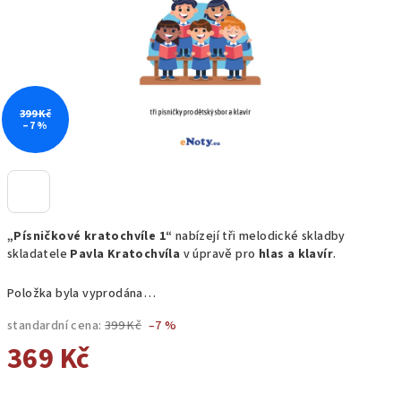
399 Kč
–7 %
„Písničkové kratochvíle 1“
nabízejí tři melodické skladby
skladatele
Pavla Kratochvíla
v úpravě pro
hlas a klavír
.
Položka byla vyprodána…
standardní cena:
399 Kč
–7 %
369 Kč
Měrná