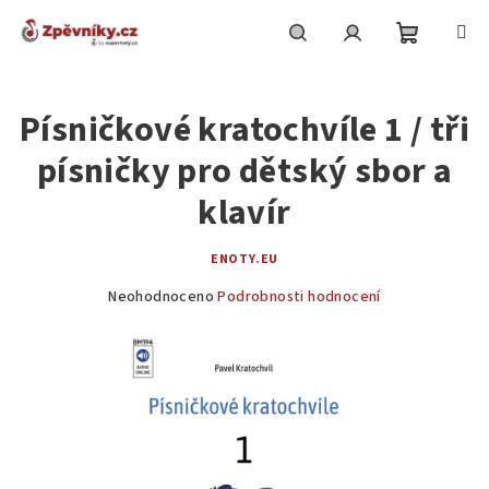
Přejít
na
obsah
Nákupní
Hledat
Přihlášení
Písničkové kratochvíle 1 / tři
košík
písničky pro dětský sbor a
klavír
ENOTY.EU
Průměrné
Neohodnoceno
Podrobnosti hodnocení
hodnocení
produktu
je
0,0
z
5
hvězdiček.