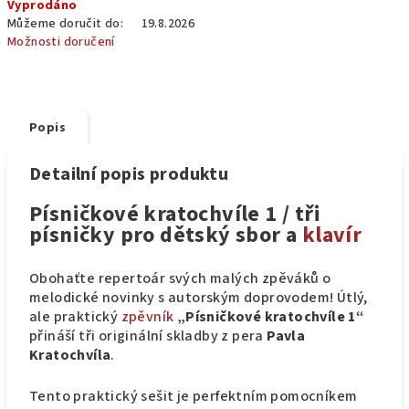
Vyprodáno
cena:
Můžeme doručit do:
19.8.2026
Možnosti doručení
Popis
Detailní popis produktu
Písničkové kratochvíle 1 / tři
písničky pro dětský sbor a
klavír
Obohaťte repertoár svých malých zpěváků o
melodické novinky s autorským doprovodem! Útlý,
ale praktický
zpěvník
„Písničkové kratochvíle 1“
přináší tři originální skladby z pera
Pavla
Kratochvíla
.
Tento praktický sešit je perfektním pomocníkem