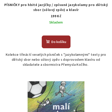
PÍSNIČKY pro hbité jazýčky / zpívané jazykolamy pro dětský
sbor (sólový zpěv) a klavír
199 Kč
Skladem
Do košíku
Kolekce třináctí veselých písniček s "jazykolamnými" texty pro
dětský sbor nebo sólový zpěv s doprovodem klavíru od
skladatele a sbormistra Přemysla Kočího.