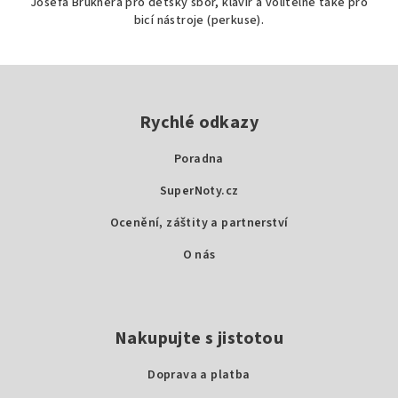
Josefa Bruknera pro dětský sbor, klavír a volitelně také pro
bicí nástroje (perkuse).
Z
á
p
Rychlé odkazy
a
Poradna
t
SuperNoty.cz
í
Ocenění, záštity a partnerství
O nás
Nakupujte s jistotou
Doprava a platba