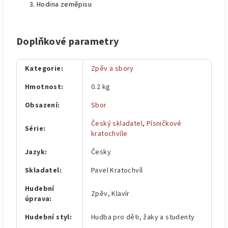
Hodina zeměpisu
Doplňkové parametry
Kategorie
:
Zpěv a sbory
Hmotnost
:
0.2 kg
Obsazení
:
Sbor
Český skladatel
,
Písničkové
Série
:
kratochvíle
Jazyk
:
Česky
Skladatel
:
Pavel Kratochvíl
Hudební
Zpěv, Klavír
úprava
:
Hudební styl
:
Hudba pro děti, žaky a studenty