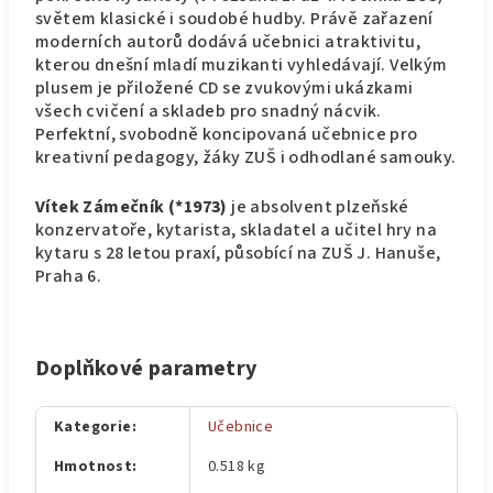
světem klasické i soudobé hudby. Právě zařazení
moderních autorů dodává učebnici atraktivitu,
kterou dnešní mladí muzikanti vyhledávají. Velkým
plusem je přiložené CD se zvukovými ukázkami
všech cvičení a skladeb pro snadný nácvik.
Perfektní, svobodně koncipovaná učebnice pro
kreativní pedagogy, žáky ZUŠ i odhodlané samouky.
Vítek Zámečník (*1973)
je absolvent plzeňské
konzervatoře, kytarista, skladatel a učitel hry na
kytaru s 28 letou praxí, působící na ZUŠ J. Hanuše,
Praha 6.
Doplňkové parametry
Kategorie
:
Učebnice
Hmotnost
:
0.518 kg