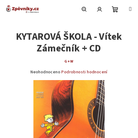
Přejít
na
obsah
Nákupní
Hledat
Přihlášení
KYTAROVÁ ŠKOLA - Vítek
košík
Zámečník + CD
G+W
Průměrné
Neohodnoceno
Podrobnosti hodnocení
hodnocení
produktu
je
0,0
z
5
hvězdiček.