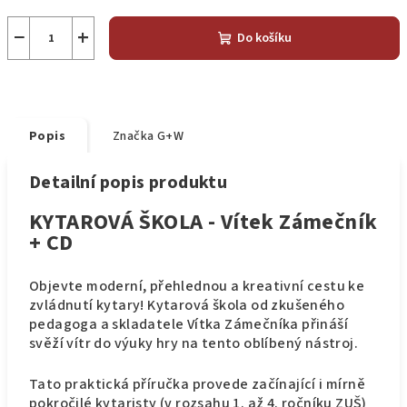
−
+
Do košíku
Popis
Značka
G+W
Detailní popis produktu
KYTAROVÁ ŠKOLA - Vítek Zámečník
+ CD
Objevte moderní, přehlednou a kreativní cestu ke
zvládnutí kytary! Kytarová škola od zkušeného
pedagoga a skladatele Vítka Zámečníka přináší
svěží vítr do výuky hry na tento oblíbený nástroj.
Tato praktická příručka provede začínající i mírně
pokročilé kytaristy (v rozsahu 1. až 4. ročníku ZUŠ)