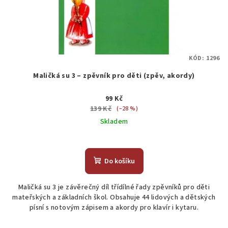
KÓD:
1296
Maličká su 3 – zpěvník pro děti (zpěv, akordy)
99 Kč
139 Kč
(–28 %)
Skladem
Do košíku
Maličká su 3 je závěrečný díl třídílné řady zpěvníků pro děti
mateřských a základních škol. Obsahuje 44 lidových a dětských
písní s notovým zápisem a akordy pro klavír i kytaru.