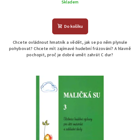
Skladem
Průměrné
hodnocení
produktu
Do košíku
je
5,0
Chcete ovládnout hmatník a vědět, jak se po něm plynule
z
pohybovat? Chcete mít zajímavé hudební frázování? A hlavně
5
pochopit, proč je dobré umět zahrát C dur?
hvězdiček.