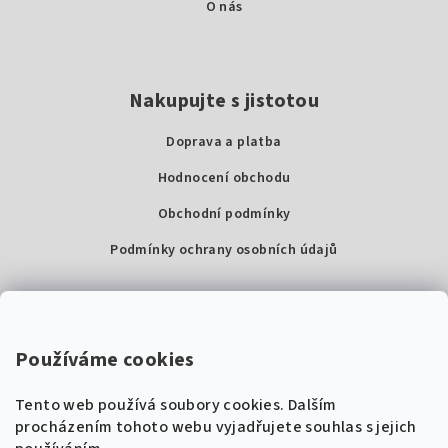
O nás
Nakupujte s jistotou
Doprava a platba
Hodnocení obchodu
Obchodní podmínky
Podmínky ochrany osobních údajů
Kontakty
Super Noty, s.r.o.
Používáme cookies
Na struze 227/1, Praha 1
Tento web používá soubory cookies. Dalším
IČ: 04568672
procházením tohoto webu vyjadřujete souhlas s jejich