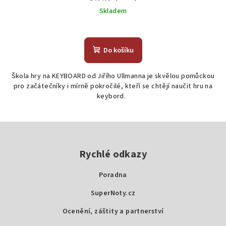
Skladem
Do košíku
Škola hry na KEYBOARD od Jiřího Ullmanna je skvělou pomůckou
pro začátečníky i mírně pokročilé, kteří se chtějí naučit hru na
keybord.
Z
á
p
Rychlé odkazy
a
Poradna
t
SuperNoty.cz
í
Ocenění, záštity a partnerství