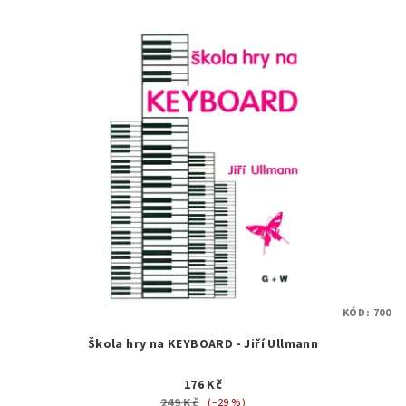
KÓD:
700
Škola hry na KEYBOARD - Jiří Ullmann
176 Kč
249 Kč
(–29 %)