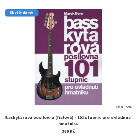
Skvělý dárek
KÓD:
596
Baskytarová posilovna (fialová) - 101 stupnic pro ovládnutí
hmatníku
369 Kč