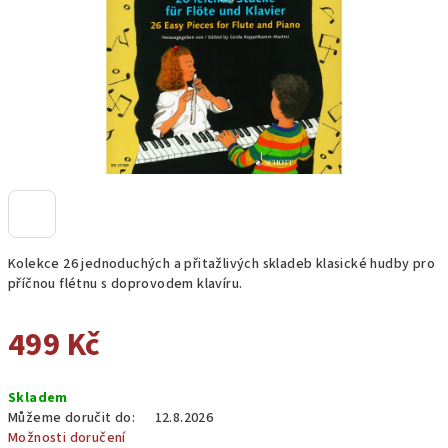
Kolekce 26 jednoduchých a přitažlivých skladeb klasické hudby pro
příčnou flétnu s doprovodem klavíru.
499 Kč
Měrná
Skladem
cena:
Můžeme doručit do:
12.8.2026
Možnosti doručení