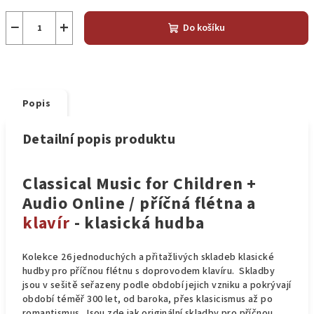
−
+
Do košíku
Popis
Detailní popis produktu
Classical Music for Children +
Audio Online / příčná flétna a
klavír
- klasická hudba
Kolekce 26 jednoduchých a přitažlivých skladeb klasické
hudby pro příčnou flétnu s doprovodem klavíru. Skladby
jsou v sešitě seřazeny podle období jejich vzniku a pokrývají
období téměř 300 let, od baroka, přes klasicismus až po
romantismus. Jsou zde jak originální skladby pro příčnou