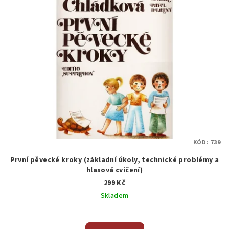
KÓD:
739
První pěvecké kroky (základní úkoly, technické problémy a
hlasová cvičení)
299 Kč
Skladem
Průměrné
hodnocení