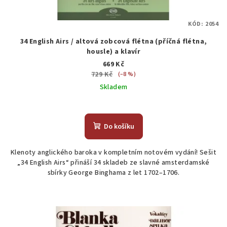
KÓD:
2054
34 English Airs / altová zobcová flétna (příčná flétna,
housle) a klavír
669 Kč
729 Kč
(–8 %)
Skladem
Do košíku
Klenoty anglického baroka v kompletním notovém vydání! Sešit
„34 English Airs“ přináší 34 skladeb ze slavné amsterdamské
sbírky George Binghama z let 1702–1706.