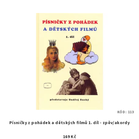
KÓD:
113
Písničky z pohádek a dětských filmů 1. díl - zpěv/akordy
169 Kč