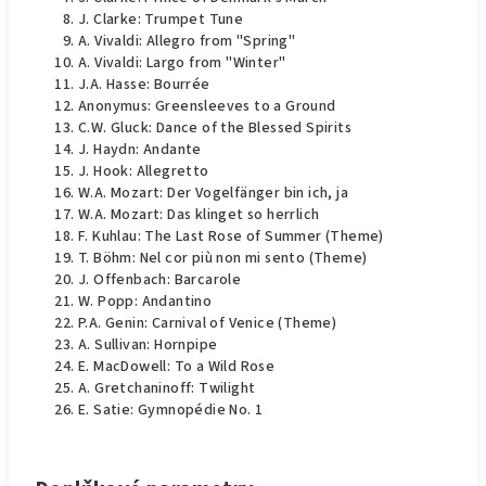
J. Clarke: Trumpet Tune
A. Vivaldi: Allegro from "Spring"
A. Vivaldi: Largo from "Winter"
J.A. Hasse: Bourrée
Anonymus: Greensleeves to a Ground
C.W. Gluck: Dance of the Blessed Spirits
J. Haydn: Andante
J. Hook: Allegretto
W.A. Mozart: Der Vogelfänger bin ich, ja
W.A. Mozart: Das klinget so herrlich
F. Kuhlau: The Last Rose of Summer (Theme)
T. Böhm: Nel cor più non mi sento (Theme)
J. Offenbach: Barcarole
W. Popp: Andantino
P.A. Genin: Carnival of Venice (Theme)
A. Sullivan: Hornpipe
E. MacDowell: To a Wild Rose
A. Gretchaninoff: Twilight
E. Satie: Gymnopédie No. 1