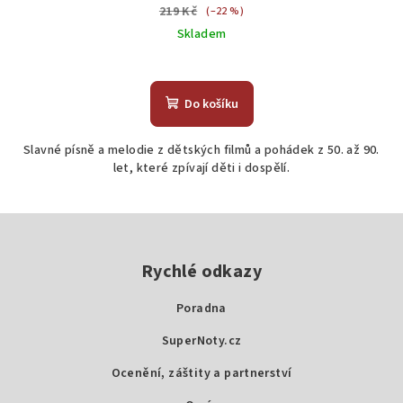
219 Kč
(–22 %)
Skladem
Do košíku
Slavné písně a melodie z dětských filmů a pohádek z 50. až 90.
let, které zpívají děti i dospělí.
Z
á
p
Rychlé odkazy
a
Poradna
t
SuperNoty.cz
í
Ocenění, záštity a partnerství