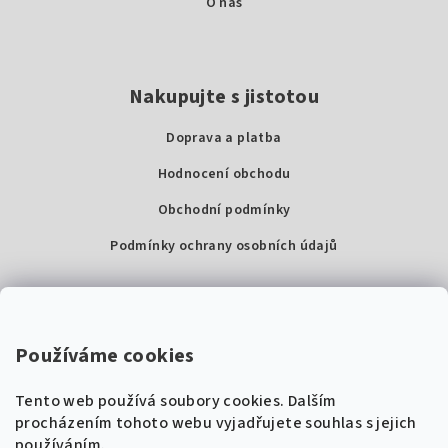
O nás
Nakupujte s jistotou
Doprava a platba
Hodnocení obchodu
Obchodní podmínky
Podmínky ochrany osobních údajů
Kontakty
Super Noty, s.r.o.
Používáme cookies
Na struze 227/1, Praha 1
Tento web používá soubory cookies. Dalším
IČ: 04568672
procházením tohoto webu vyjadřujete souhlas s jejich
používáním.