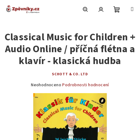
Přejít
na
obsah
Nákupní
Hledat
Přihlášení
Classical Music for Children +
košík
Audio Online / příčná flétna a
klavír - klasická hudba
SCHOTT & CO. LTD
Průměrné
Neohodnoceno
Podrobnosti hodnocení
hodnocení
produktu
je
0,0
z
5
hvězdiček.