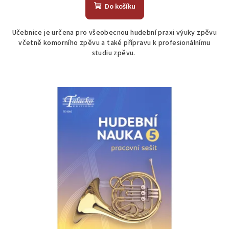
produktu
Do košíku
je
5,0
Učebnice je určena pro všeobecnou hudební praxi výuky zpěvu
z
včetně komorního zpěvu a také přípravu k profesionálnímu
5
studiu zpěvu.
hvězdiček.