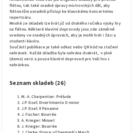
flétnu, tak také snadné úpravy mistrovských děl, aby
flétnistům usnadnili přístup ke klasickému koncertnímu
repertoáru.
Mnohé ze skladeb lze hrát již od druhého ročníku výuky hry
na flétnu. Některé klavírní doprovody jsou zde záměrně
uvedeny ve snadných úpravách, aby je mohli hrát i žáci a
studenti klavíru.
Součástí publikace je také odkaz nebo QR kód na stažení
nahrávek. Každá skladba byla nahrána dvakrát, v plné
(demo) verzi a pouze klavírní doprovod pro Vaši hru s
nahrávkou.
Seznam skladeb (26)
M.-A. Charpentier: Prélude
J.P. Eisel: Divertimento D minor
J.P. Eisel: Il Paisanne
J. Fischer: Bourrée
A. Krieger: Minuet
J. Krieger: Bourrée
J. Clarke: Prince of Denmark's March