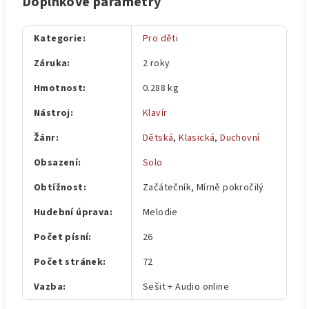
Doplňkové parametry
Kategorie
:
Pro děti
Záruka
:
2 roky
Hmotnost
:
0.288 kg
Nástroj
:
Klavír
Žánr
:
Dětská
,
Klasická
,
Duchovní
Obsazení
:
Solo
Obtížnost
:
Začátečník, Mírně pokročilý
Hudební úprava
:
Melodie
Počet písní
:
26
Počet stránek
:
72
Vazba
:
Sešit + Audio online